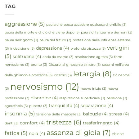
TAG
aggressione
(5)
paura che possa accadere qualcosa di orribile
(3)
paura della morte e di ciò che viene dopo
(3)
paura di fantasmi e demoni
(3)
paura dell'ignoto
(3)
paura del futuro
(3)
protezione dalle influenze esterne
vertigini
depressione
(4)
(3)
indecisione
(3)
profonda tristezza
(3)
(5)
solitudine
(4)
ansia da esame
(3)
respirazione agitata
(3)
forte
nervosismo
(3)
prurito
(3)
Disturbi al ginocchio sinistro
(3)
spasmi nell'area
letargia
(8)
della ghiandola prostatica
(3)
cicatrici
(3)
tic nervosi
nervosismo
(12)
(3)
nuovo inizio
(3)
nuova
disordine
(4)
professione
(3)
respirazione superficiale
(3)
pensione
(3)
tranquillità
(4)
separazione
(4)
agorafobia
(3)
pubertà
(3)
insonnia
(5)
balbuzie
(4)
stress
(4)
tensione delle mascelle
(3)
tristezza
(6)
comfort
(4)
trasferimento
(4)
denti
(3)
assenza di gioia
(7)
fatica
(5)
noia
(4)
visione