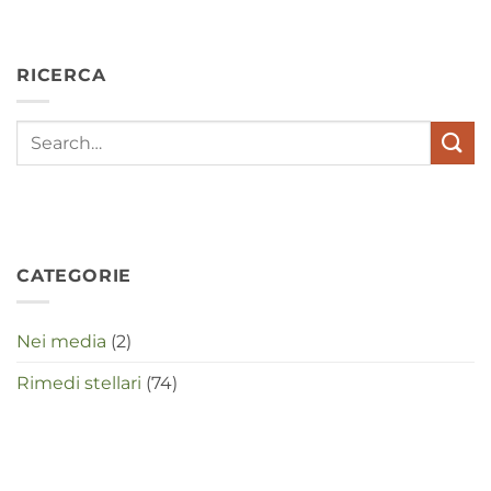
hypochondrie,
depressies
en
RICERCA
stress
met
elkaar
te
maken
in
deze
crisistijd?
CATEGORIE
Nei media
(2)
Rimedi stellari
(74)