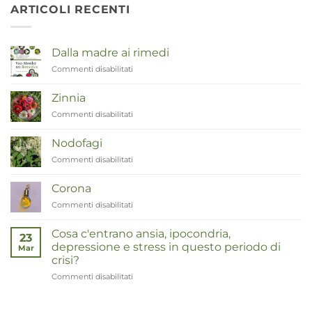
ARTICOLI RECENTI
Dalla madre ai rimedi
Commenti disabilitati
su
Van
Moeder
Zinnia
tot
Commenti disabilitati
su
Remedies
Zinnia
Nodofagi
Commenti disabilitati
su
Duizendknoop
Corona
Commenti disabilitati
su
Corona
Cosa c'entrano ansia, ipocondria,
23
depressione e stress in questo periodo di
Mar
crisi?
Commenti disabilitati
su
Wat
hebben
angst,