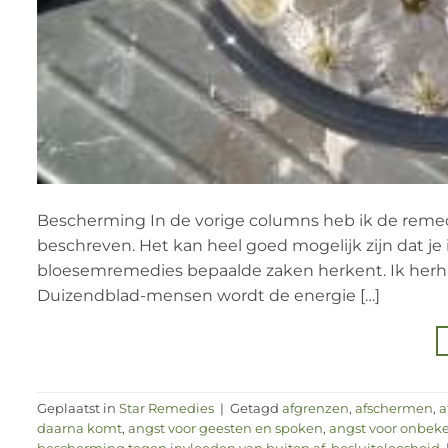
Bescherming In de vorige columns heb ik de remed
beschreven. Het kan heel goed mogelijk zijn dat je i
bloesemremedies bepaalde zaken herkent. Ik herha
Duizendblad-mensen wordt de energie […]
Geplaatst in
Star Remedies
|
Getagd
afgrenzen
,
afschermen
,
a
daarna komt
,
angst voor geesten en spoken
,
angst voor onbek