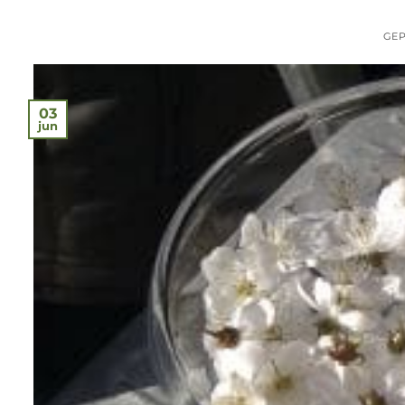
GEP
03
jun