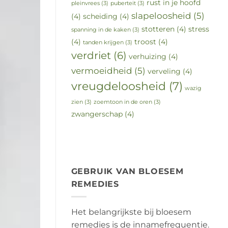
rust in je hoofd
pleinvrees
(3)
puberteit
(3)
slapeloosheid
(5)
(4)
scheiding
(4)
stotteren
(4)
stress
spanning in de kaken
(3)
(4)
troost
(4)
tanden krijgen
(3)
verdriet
(6)
verhuizing
(4)
vermoeidheid
(5)
verveling
(4)
vreugdeloosheid
(7)
wazig
zien
(3)
zoemtoon in de oren
(3)
zwangerschap
(4)
GEBRUIK VAN BLOESEM
REMEDIES
Het belangrijkste bij bloesem
remedies is de innamefrequentie.