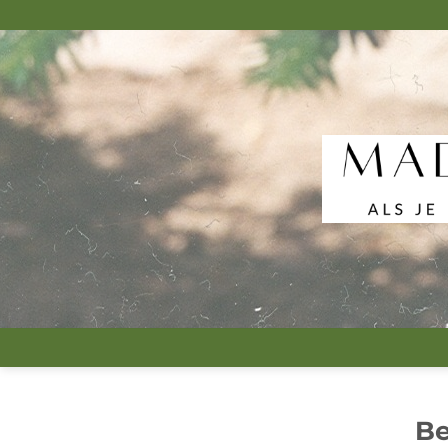
Ga
naar
inhoud
B