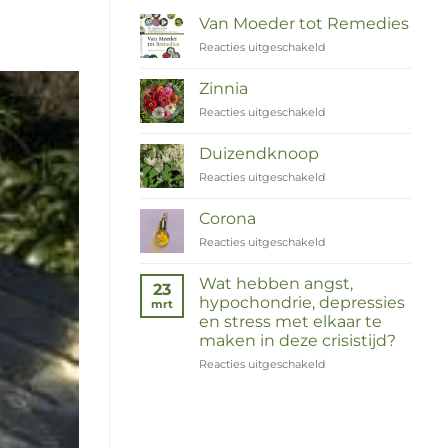
Van Moeder tot Remedies
Reacties uitgeschakeld
voor
Van
Moeder
Zinnia
tot
Reacties uitgeschakeld
voor
Remedies
Zinnia
Duizendknoop
Reacties uitgeschakeld
voor
Duizendknoop
Corona
Reacties uitgeschakeld
voor
Corona
Wat hebben angst,
23
hypochondrie, depressies
mrt
en stress met elkaar te
maken in deze crisistijd?
Reacties uitgeschakeld
voor
Wat
hebben
angst,
hypochondrie,