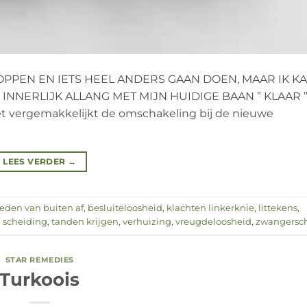
OPPEN EN IETS HEEL ANDERS GAAN DOEN, MAAR IK K
INNERLIJK ALLANG MET MIJN HUIDIGE BAAN ” KLAAR ”
et vergemakkelijkt de omschakeling bij de nieuwe
LEES VERDER
→
eden van buiten af
,
besluiteloosheid
,
klachten linkerknie
,
littekens
,
,
scheiding
,
tanden krijgen
,
verhuizing
,
vreugdeloosheid
,
zwangersc
STAR REMEDIES
Turkoois