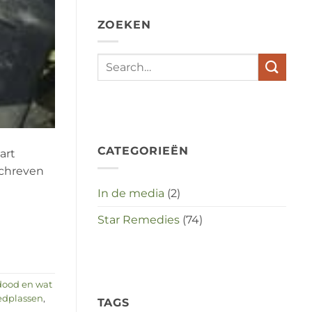
depressies
en
ZOEKEN
stress
met
elkaar
te
maken
in
deze
crisistijd?
CATEGORIEËN
art
schreven
In de media
(2)
Star Remedies
(74)
dood en wat
edplassen
,
TAGS