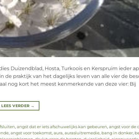
ies Duizendblad, Hosta, Turkoois en Kerspruim ieder ap
n de praktijk van het dagelijks leven van alle vier de be
al nog kort het meest kenmerkende van deze vier: Bij
LEES VERDER
→
fsluiten
,
angst dat er iets afschuwelijks kan gebeuren
,
angst voor de 
ende
,
angst voor toekomst
,
aura
,
aurasluitremedie
,
bang in donker
,
b