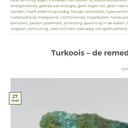
bescherming tegen invloeden van buiten af
,
besluiteloosheid
,
energieverlies
,
gebrek aan energie
,
geen eigen wil
,
geen nee 
worden
,
heeft erkenning nodig
,
hevige nervositeit
,
hyperventil
lusteloosheid
,
meegaand
,
nachtmerries
,
nagelbijten
,
nerveuze 
pensioen
,
pesten
,
puberteit
,
scheiding
,
spanning in de kaken
,
angsten
,
verhuizing
,
voelt zich een voetveeg
,
vreugdeloosheid
Turkoois – de reme
GEP
27
mei