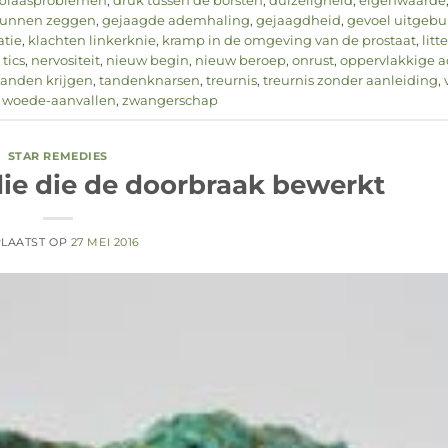
blaasproblemen
,
druk tussen de borsten
,
duizeligheid
,
eigenwaarde
kunnen zeggen
,
gejaagde ademhaling
,
gejaagdheid
,
gevoel uitgebui
atie
,
klachten linkerknie
,
kramp in de omgeving van de prostaat
,
litt
tics
,
nervositeit
,
nieuw begin
,
nieuw beroep
,
onrust
,
oppervlakkige 
tanden krijgen
,
tandenknarsen
,
treurnis
,
treurnis zonder aanleiding
,
,
woede-aanvallen
,
zwangerschap
STAR REMEDIES
die die de doorbraak bewerkt
LAATST OP
27 MEI 2016