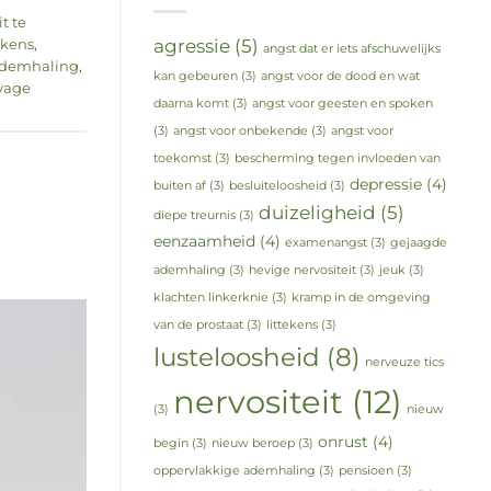
,
t te
agressie
(5)
ekens
,
angst dat er iets afschuwelijks
ademhaling
,
kan gebeuren
(3)
angst voor de dood en wat
vage
daarna komt
(3)
angst voor geesten en spoken
(3)
angst voor onbekende
(3)
angst voor
toekomst
(3)
bescherming tegen invloeden van
depressie
(4)
buiten af
(3)
besluiteloosheid
(3)
duizeligheid
(5)
diepe treurnis
(3)
eenzaamheid
(4)
examenangst
(3)
gejaagde
ademhaling
(3)
hevige nervositeit
(3)
jeuk
(3)
klachten linkerknie
(3)
kramp in de omgeving
van de prostaat
(3)
littekens
(3)
lusteloosheid
(8)
nerveuze tics
nervositeit
(12)
(3)
nieuw
onrust
(4)
begin
(3)
nieuw beroep
(3)
oppervlakkige ademhaling
(3)
pensioen
(3)