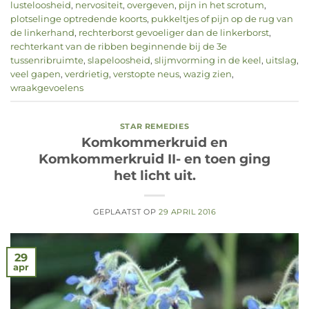
lusteloosheid
,
nervositeit
,
overgeven
,
pijn in het scrotum
,
plotselinge optredende koorts
,
pukkeltjes of pijn op de rug van
de linkerhand
,
rechterborst gevoeliger dan de linkerborst
,
rechterkant van de ribben beginnende bij de 3e
tussenribruimte
,
slapeloosheid
,
slijmvorming in de keel
,
uitslag
,
veel gapen
,
verdrietig
,
verstopte neus
,
wazig zien
,
wraakgevoelens
STAR REMEDIES
Komkommerkruid en
Komkommerkruid II- en toen ging
het licht uit.
GEPLAATST OP
29 APRIL 2016
29
apr