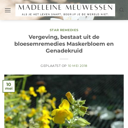
Ga
naar
inhoud
STAR REMEDIES
Vergeving, bestaat uit de
bloesemremedies Maskerbloem en
Genadekruid
GEPLAATST OP
10 MEI 2018
10
mei