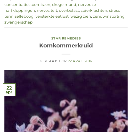
concentratiestoornissen
,
droge mond
,
nerveuze
hartkloppingen
,
nervositeit
,
overbelast
,
spierklachten
,
stress
,
tenniselleboog
,
versterkte eetlust
,
wazig zien
,
zenuwinstorting
,
zwangerschap
STAR REMEDIES
Komkommerkruid
GEPLAATST OP
22 APRIL 2016
22
apr