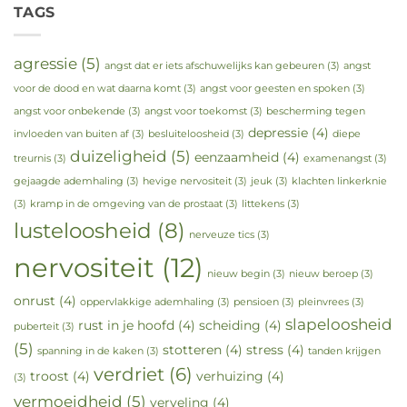
TAGS
agressie
(5)
angst dat er iets afschuwelijks kan gebeuren
(3)
angst
voor de dood en wat daarna komt
(3)
angst voor geesten en spoken
(3)
angst voor onbekende
(3)
angst voor toekomst
(3)
bescherming tegen
depressie
(4)
invloeden van buiten af
(3)
besluiteloosheid
(3)
diepe
duizeligheid
(5)
eenzaamheid
(4)
treurnis
(3)
examenangst
(3)
gejaagde ademhaling
(3)
hevige nervositeit
(3)
jeuk
(3)
klachten linkerknie
(3)
kramp in de omgeving van de prostaat
(3)
littekens
(3)
lusteloosheid
(8)
nerveuze tics
(3)
nervositeit
(12)
nieuw begin
(3)
nieuw beroep
(3)
onrust
(4)
oppervlakkige ademhaling
(3)
pensioen
(3)
pleinvrees
(3)
slapeloosheid
rust in je hoofd
(4)
scheiding
(4)
puberteit
(3)
(5)
stotteren
(4)
stress
(4)
spanning in de kaken
(3)
tanden krijgen
verdriet
(6)
troost
(4)
verhuizing
(4)
(3)
vermoeidheid
(5)
verveling
(4)