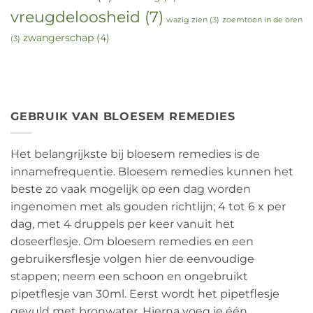
vreugdeloosheid
(7)
wazig zien
(3)
zoemtoon in de oren
zwangerschap
(4)
(3)
GEBRUIK VAN BLOESEM REMEDIES
Het belangrijkste bij bloesem remedies is de
innamefrequentie. Bloesem remedies kunnen het
beste zo vaak mogelijk op een dag worden
ingenomen met als gouden richtlijn; 4 tot 6 x per
dag, met 4 druppels per keer vanuit het
doseerflesje. Om bloesem remedies en een
gebruikersflesje volgen hier de eenvoudige
stappen; neem een schoon en ongebruikt
pipetflesje van 30ml. Eerst wordt het pipetflesje
gevuld met bronwater. Hierna voeg je één