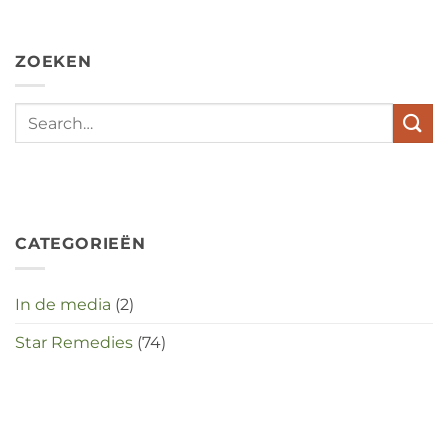
hypochondrie,
depressies
en
ZOEKEN
stress
met
elkaar
te
maken
in
deze
crisistijd?
CATEGORIEËN
In de media
(2)
Star Remedies
(74)