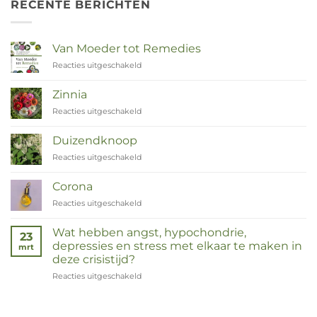
RECENTE BERICHTEN
Van Moeder tot Remedies
Reacties uitgeschakeld
voor
Van
Moeder
Zinnia
tot
Reacties uitgeschakeld
voor
Remedies
Zinnia
Duizendknoop
Reacties uitgeschakeld
voor
Duizendknoop
Corona
Reacties uitgeschakeld
voor
Corona
Wat hebben angst, hypochondrie,
23
depressies en stress met elkaar te maken in
mrt
deze crisistijd?
Reacties uitgeschakeld
voor
Wat
hebben
angst,