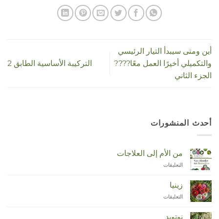
أين ومتى سيبدأ التيار الرئيسي
والتكميلي أخيرًا العمل معًا????
التركيبة الأساسية الطابق 2
الجزء الثاني
أحدث المنشورات
من الأم إلى العلاجات
التعليقات
على
Van
Moeder
زينيا
tot
التعليقات
على
Remedies
Zinnia
مغلقة
مغلقة
نوتويد