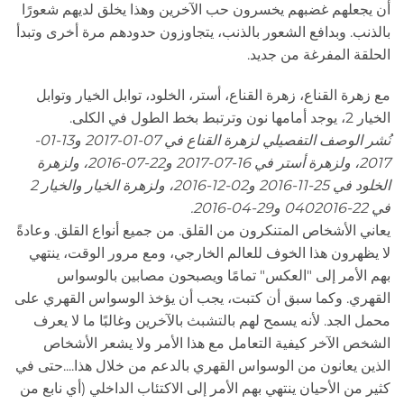
أن يجعلهم غضبهم يخسرون حب الآخرين وهذا يخلق لديهم شعورًا
بالذنب. وبدافع الشعور بالذنب، يتجاوزون حدودهم مرة أخرى وتبدأ
الحلقة المفرغة من جديد.
مع زهرة القناع، زهرة القناع، أستر، الخلود، توابل الخيار وتوابل
الخيار 2، يوجد أمامها نون وترتبط بخط الطول في الكلى.
نُشر الوصف التفصيلي لزهرة القناع في 07-01-2017 و13-01-
2017، ولزهرة أستر في 16-07-2017 و22-07-2016، ولزهرة
الخلود في 25-11-2016 و02-12-2016، ولزهرة الخيار والخيار 2
في 22-0402016 و29-04-2016.
يعاني الأشخاص المتنكرون من القلق. من جميع أنواع القلق. وعادةً
لا يظهرون هذا الخوف للعالم الخارجي، ومع مرور الوقت، ينتهي
بهم الأمر إلى "العكس" تمامًا ويصبحون مصابين بالوسواس
القهري. وكما سبق أن كتبت، يجب أن يؤخذ الوسواس القهري على
محمل الجد. لأنه يسمح لهم بالتشبث بالآخرين وغالبًا ما لا يعرف
الشخص الآخر كيفية التعامل مع هذا الأمر ولا يشعر الأشخاص
الذين يعانون من الوسواس القهري بالدعم من خلال هذا....حتى في
كثير من الأحيان ينتهي بهم الأمر إلى الاكتئاب الداخلي (أي نابع من