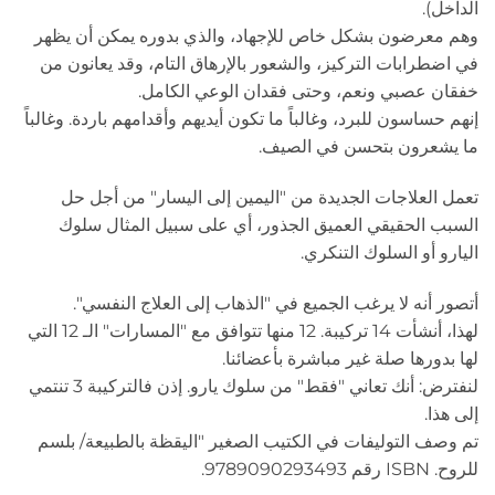
الداخل).
وهم معرضون بشكل خاص للإجهاد، والذي بدوره يمكن أن يظهر
في اضطرابات التركيز، والشعور بالإرهاق التام، وقد يعانون من
خفقان عصبي ونعم، وحتى فقدان الوعي الكامل.
إنهم حساسون للبرد، وغالباً ما تكون أيديهم وأقدامهم باردة. وغالباً
ما يشعرون بتحسن في الصيف.
تعمل العلاجات الجديدة من "اليمين إلى اليسار" من أجل حل
السبب الحقيقي العميق الجذور، أي على سبيل المثال سلوك
اليارو أو السلوك التنكري.
أتصور أنه لا يرغب الجميع في "الذهاب إلى العلاج النفسي".
لهذا، أنشأت 14 تركيبة. 12 منها تتوافق مع "المسارات" الـ 12 التي
لها بدورها صلة غير مباشرة بأعضائنا.
لنفترض: أنك تعاني "فقط" من سلوك يارو. إذن فالتركيبة 3 تنتمي
إلى هذا.
تم وصف التوليفات في الكتيب الصغير "اليقظة بالطبيعة/ بلسم
للروح. ISBN رقم 9789090293493.