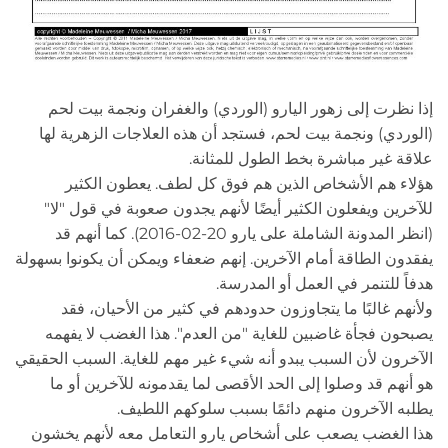
إذا نظرت إلى زهور اليارو (الوردي) والغفران ونجمة بيت لحم
(الوردي) ونجمة بيت لحم، فستجد أن هذه العلاجات الزهرية لها
علاقة غير مباشرة بخط الطول للمثانة.
هؤلاء هم الأشخاص الذين هم فوق كل لطف. يعطون الكثير
للآخرين ويفعلون الكثير أيضًا لأنهم يجدون صعوبة في قول "لا"
(انظر المدونة الشاملة على يارو 20-02-2016). كما أنهم قد
يفقدون الطاقة أمام الآخرين. إنهم ضعفاء ويمكن أن يكونوا بسهولة
هدفاً للتنمر في العمل أو المدرسة.
ولأنهم غالبًا ما يتجاوزون حدودهم في كثير من الأحيان، فقد
يصبحون فجأة غاضبين للغاية "من العدم". هذا الغضب لا يفهمه
الآخرون لأن السبب يبدو أنه شيء غير مهم للغاية. السبب الحقيقي
هو أنهم قد وصلوا إلى الحد الأقصى لما يقدمونه للآخرين أو ما
يطلبه الآخرون منهم دائمًا بسبب سلوكهم اللطيف.
هذا الغضب يصعب على أشخاص يارو التعامل معه لأنهم يخشون