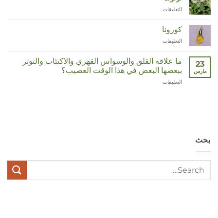
التعليقات
على
Duizendknoop
مغلقة
كورونا
التعليقات
على
Corona
مغلقة
ما علاقة القلق والوسواس القهري والاكتئاب والتوتر
23
ببعضها البعض في هذا الوقت العصيب؟
مارس
التعليقات
على
Wat
hebben
angst,
hypochondrie,
depressies
en
بحث
stress
met
elkaar
te
maken
in
deze
crisistijd?
مغلقة