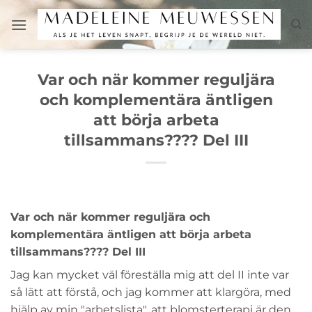
Skip
to
content
Var och när kommer reguljära
och komplementära äntligen
att börja arbeta
tillsammans???? Del III
Var och när kommer reguljära och
komplementära äntligen att börja arbeta
tillsammans???? Del III
Jag kan mycket väl föreställa mig att del II inte var
så lätt att förstå, och jag kommer att klargöra, med
hjälp av min "arbetslista", att blomsterterapi är den