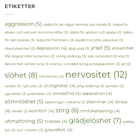
ETIKETTER
aggression
(5)
rädsla för att något hemskt ska hända
(3)
rädsla för
döden och vad som kommer efter
(3)
rädsla för spöken och gastar
(3)
rädsla
för det okända
(3)
rädsla för framtiden
(3)
skydd mot yttre påverkan
(3)
yrsel
(5)
depression
(4)
ensamhet
obeslutsamhet
(3)
djup sorg
(3)
(4)
ångest inför tentamen
(3)
orolig andning
(3)
svår nervositet
(3)
klia
(3)
Besvär från vänster knä
(3)
kramp i området kring prostatakörteln
(3)
ärr
(3)
nervositet
(12)
slöhet
(8)
nervösa tics
(3)
oroligheter
(4)
nystart
(3)
nytt yrke
(3)
ytlig andning
(3)
pension
(3)
sinnesfrid
(4)
separation
(4)
agorafobi
(3)
puberteten
(3)
sömnlöshet
(5)
stammar
(4)
stress
spänningar i käkarna
(3)
sorg
(6)
(4)
komfort
(4)
omlokalisering
(4)
tänder
(3)
glädjelöshet
(7)
utmattning
(5)
tristess
(4)
suddig
graviditet
(4)
syn
(3)
surr i öronen
(3)