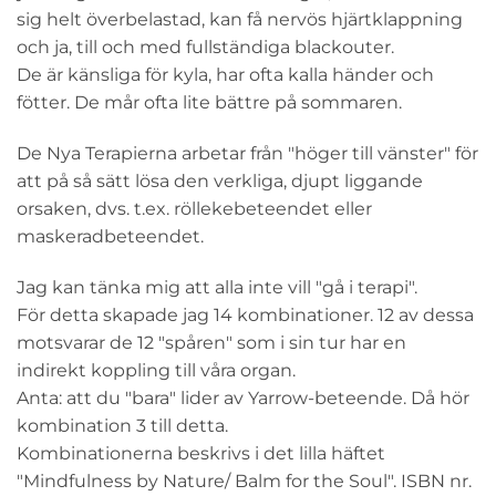
sig helt överbelastad, kan få nervös hjärtklappning
och ja, till och med fullständiga blackouter.
De är känsliga för kyla, har ofta kalla händer och
fötter. De mår ofta lite bättre på sommaren.
De Nya Terapierna arbetar från "höger till vänster" för
att på så sätt lösa den verkliga, djupt liggande
orsaken, dvs. t.ex. röllekebeteendet eller
maskeradbeteendet.
Jag kan tänka mig att alla inte vill "gå i terapi".
För detta skapade jag 14 kombinationer. 12 av dessa
motsvarar de 12 "spåren" som i sin tur har en
indirekt koppling till våra organ.
Anta: att du "bara" lider av Yarrow-beteende. Då hör
kombination 3 till detta.
Kombinationerna beskrivs i det lilla häftet
"Mindfulness by Nature/ Balm for the Soul". ISBN nr.