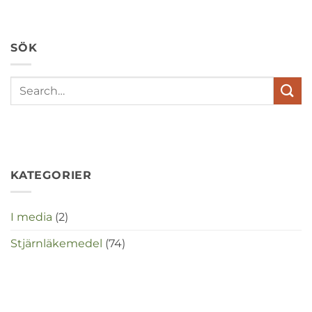
hypochondrie,
depressies
en
SÖK
stress
met
elkaar
te
maken
in
deze
crisistijd?
KATEGORIER
I media
(2)
Stjärnläkemedel
(74)