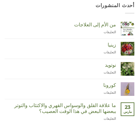
أحدث المنشورات
من الأم إلى العلاجات
التعليقات
على
Van
Moeder
زينيا
tot
التعليقات
على
Remedies
Zinnia
مغلقة
مغلقة
نوتويد
التعليقات
على
Duizendknoop
مغلقة
كورونا
التعليقات
على
Corona
مغلقة
ما علاقة القلق والوسواس القهري والاكتئاب والتوتر
23
ببعضها البعض في هذا الوقت العصيب؟
مارس
التعليقات
على
Wat
hebben
angst,