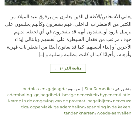
يعاني الأشخاص/الأطفال الذين يعانون من برقوق عيد الميلاد من
الكثير من الاضطراب الداخلي، فهم يشعرون وكأنهم يجلسون على
برميل بارود أو يعتقدون أنهم قد ينفجرون في أي لحظة. لديهم
خوف مرعب من فقدان السيطرة على أنفسهم وبالتالي إيذاء
الآخرين أو إيذاء أنفسهم. كما قد يعانون أيضًا من اضطرابات قهرية
وأوهام، وأحيانًا كما لو كانت مظلمة وسلبية و [...].
متابعة القراءة
←
منشور في
Star Remedies
|
موسوم
gejaagde
،
bedplassen
ademhaling
،
gejaagdheid
،
hevige nervositeit
،
hyperventilatie
،
kramp in de omgeving van de prostaat
،
nagelbijten
،
nerveuze
tics
،
oppervlakkige ademhaling
،
spanning in de kaken
،
tandenknarsen
،
woede-aanvallen