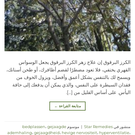
الكرز البرقوق إن علاج زهر الكرز البرقوق يجعل الوسواس
القهري يختفي، فلا تعود مضطرًا لقضم أظافرك، أو طحن أسنانك،
ويسمح لك بالتنفس بشكل أعمق وأفضل، ويزول الخوف من
فقدان السيطرة على النفس، والذي يمكن أن يدفعك إلى حافة
اليأس. على أساس القليل من [...].
متابعة القراءة
←
منشور في
Star Remedies
|
موسوم
gejaagde
،
bedplassen
ademhaling
،
gejaagdheid
،
hevige nervositeit
،
hyperventilatie
،