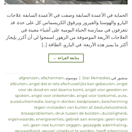
الحماية في الأعمدة السابقة وصفت في الأعمدة السابقة علاجات
اليارو والهوستا والفيروز وبرقوق الكريسماس كل على حدة. قد
تتعرفون في ممارسة الحياة اليومية على أشياء معينة في
العلاجات الأربعة الموصوفة من الزهور. اسمحوا لي أن أكرر بإيجاز
أكثر ما يميز هذه الأربعة: في اليارو، الطاقة [...]
متابعة القراءة
←
منشور في
Star Remedies
|
موسوم
،
afschermen
،
afgrenzen
afsluiten
،
angst dat er iets afschuwelijks kan gebeuren
،
angst
voor de dood en wat daarna komt
،
angst voor geesten en
spoken
،
angst voor onbekende
،
angst voor toekomst
،
aura
،
aurasluitremedie
،
bang in donker
،
bedplassen
،
bescherming
tegen invloeden van buiten af
،
besluiteloosheid
،
blaasproblemen
،
druk tussen de borsten
،
duizeligheid
،
eigenwaarde
،
energieverlies
،
gebrek aan energie
،
geen eigen
wil
،
geen nee kunnen zeggen
،
gejaagde ademhaling
،
gejaagdheid
،
gevoel uitgebuit te worden
،
heeft erkenning