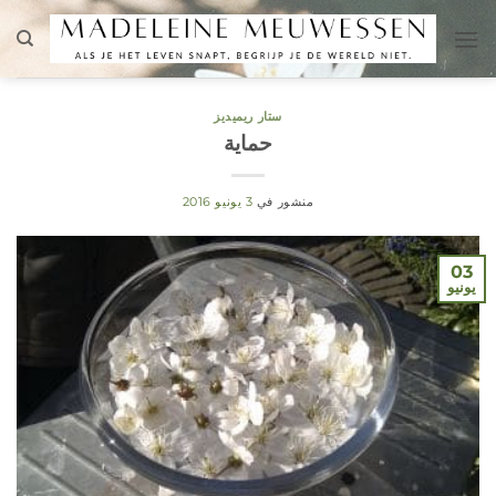
تخطي
للمحتوى
ستار ريميديز
حماية
منشور في
3 يونيو 2016
03
يونيو