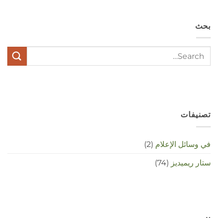
hypochondrie,
depressies
en
بحث
stress
met
elkaar
te
maken
in
deze
crisistijd?
مغلقة
تصنيفات
في وسائل الإعلام
(2)
ستار ريميديز
(74)