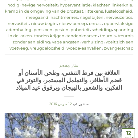
nodig
،
hevige nervositeit
،
hyperventilatie
،
klachten linkerknie
،
kramp in de omgeving van de prostaat
،
littekens
،
lusteloosheid
،
meegaand
،
nachtmerries
،
nagelbijten
،
nerveuze tics
،
nervositeit
،
nieuw begin
،
nieuw beroep
،
onrust
،
oppervlakkige
ademhaling
،
pensioen
،
pesten
،
puberteit
،
scheiding
،
spanning
in de kaken
،
tanden krijgen
،
tandenknarsen
،
treurnis
،
treurnis
zonder aanleiding
،
vage angsten
،
verhuizing
،
voelt zich een
voetveeg
،
vreugdeloosheid
،
woede-aanvallen
،
zwangerschap
ستار ريميديز
العلاقة بين فرط التنفس، وطحن الأسنان أو
قضم الأظافر، والتململ المستمر، والتوتر في
الفكين، والشعور بالهيجان وبرقوق عيد الميلاد
منشور في
12 مارس 2016
12
مارس