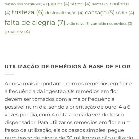
gaguez
(4)
stress
(4)
conforto
tensão nos maxilares
(3)
dentes
(3)
tristeza
(6)
cansaço
(5)
(4)
deslocalização
(4)
tédio
(4)
falta de alegria
(7)
visão turva
(3)
zumbido nos ouvidos
(3)
gravidez
(4)
UTILIZAÇÃO DE REMÉDIOS À BASE DE FLOR
A coisa mais importante com os remédios em flor é
a frequência da ingestão. Os remédios em flor
devem ser tomados com a maior frequência
possível num dia, sendo a orientação de ouro: 4 a 6
vezes por dia, com 4 gotas de cada vez do frasco
dispensador. Para utilizar os remédios em flor e um
frasco de utilização, eis os passos simples: pegue
num frasco de pipeta de 30 ml limpo e não utilizado.