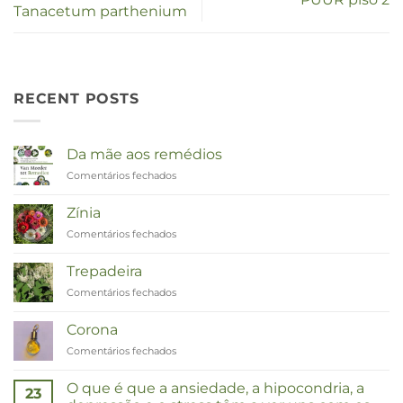
Tanacetum parthenium
RECENT POSTS
Da mãe aos remédios
Comentários fechados
em
Van
Moeder
Zínia
tot
Comentários fechados
em
Remedies
Zinnia
Trepadeira
Comentários fechados
em
Duizendknoop
Corona
Comentários fechados
em
Corona
O que é que a ansiedade, a hipocondria, a
23