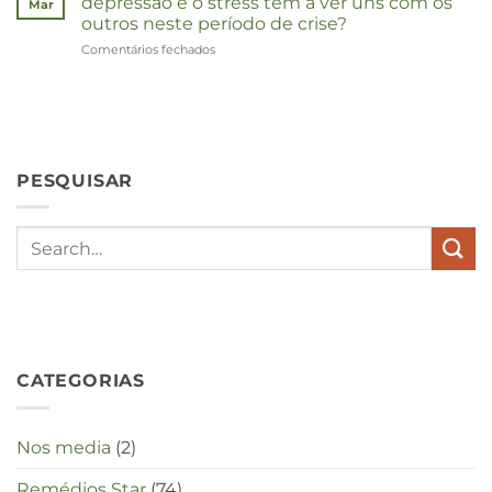
depressão e o stress têm a ver uns com os
Mar
outros neste período de crise?
Comentários fechados
em
Wat
hebben
angst,
hypochondrie,
depressies
en
PESQUISAR
stress
met
elkaar
te
maken
in
deze
crisistijd?
CATEGORIAS
Nos media
(2)
Remédios Star
(74)