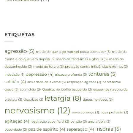
ETIQUETAS
agressão
(5)
medo de que algo horrível possa acontecer
(3)
medo da
morte e do que vem depois
(3)
medo de fantasmas e ghouls
(3)
medo do
desconhecido
(3)
medo do futuro
(3)
proteção contra influências externas
(3)
tonturas
(5)
depressão
(4)
indecisão
(3)
tristeza profunda
(3)
solidão
(4)
ansiedade de exame
(3)
respiração agitada
(3)
nervosismo
grave
(3)
comichão
(3)
Queixas no joelho esquerdo
(3)
espasmos na zona da
letargia
(8)
próstata
(3)
cicatrizes
(3)
tiques nervosos
(3)
nervosismo
(12)
novo começo
(3)
nova profissão
(3)
agitação
(4)
respiração superficial
(3)
pensão
(3)
agorafobia
(3)
insónia
(5)
paz de espírito
(4)
separação
(4)
puberdade
(3)