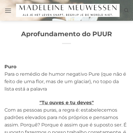
Skip
to
content
Aprofundamento do PUUR
Puro
Para o remédio de humor negativo Pure (que não é
feito de uma flor, mas de um glaciar), no topo da
lista está a palavra
"Tu ouves e tu deves"
Com as pessoas puras, a regra é: estabelecemos
padrões elevados para nós próprios e pensamos
assim. Porquê? Porque é assim que é suposto ser. É
suposto fazermos o nosso trabalho corretamente, é