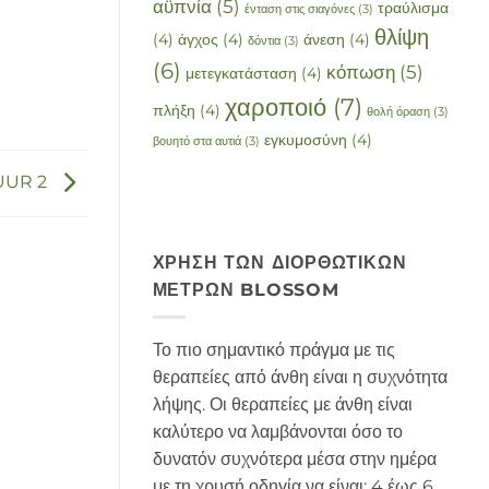
αϋπνία
(5)
τραύλισμα
ένταση στις σιαγόνες
(3)
θλίψη
(4)
άγχος
(4)
άνεση
(4)
δόντια
(3)
(6)
κόπωση
(5)
μετεγκατάσταση
(4)
χαροποιό
(7)
πλήξη
(4)
θολή όραση
(3)
εγκυμοσύνη
(4)
βουητό στα αυτιά
(3)
UUR 2
ΧΡΉΣΗ ΤΩΝ ΔΙΟΡΘΩΤΙΚΏΝ
ΜΈΤΡΩΝ BLOSSOM
Το πιο σημαντικό πράγμα με τις
θεραπείες από άνθη είναι η συχνότητα
λήψης. Οι θεραπείες με άνθη είναι
καλύτερο να λαμβάνονται όσο το
δυνατόν συχνότερα μέσα στην ημέρα
με τη χρυσή οδηγία να είναι: 4 έως 6