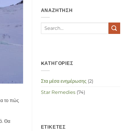
depressies
en
ΑΝΑΖΉΤΗΣΗ
stress
met
elkaar
te
maken
in
deze
crisistijd?
KΑΤΗΓΟΡΊΕΣ
Στα μέσα ενημέρωσης
(2)
Star Remedies
(74)
ια το πώς
ό. Θα
ΕΤΙΚΈΤΕΣ