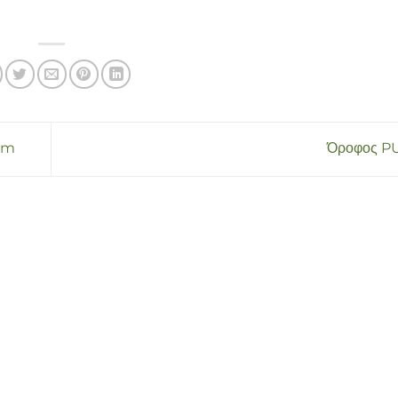
um
Όροφος P