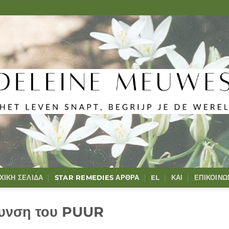
ΧΙΚΉ ΣΕΛΊΔΑ
STAR REMEDIES ΆΡΘΡΑ
EL
ΚΑΙ
ΕΠΙΚΟΙΝΩ
υνση του PUUR