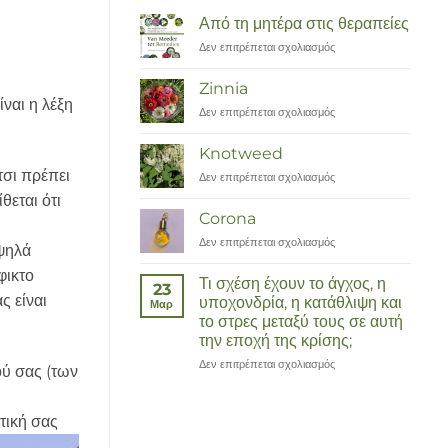
Από τη μητέρα στις θεραπείες
Δεν επιτρέπεται σχολιασμός
στο
Van
Moeder
Zinnia
tot
ναι η λέξη
Δεν επιτρέπεται σχολιασμός
στο
Remedies
Zinnia
Knotweed
τσι πρέπει
Δεν επιτρέπεται σχολιασμός
στο
Duizendknoop
θεται ότι
Corona
Δεν επιτρέπεται σχολιασμός
στο
υψηλά
Corona
φικτο
Τι σχέση έχουν το άγχος, η
23
ς είναι
υποχονδρία, η κατάθλιψη και
Μαρ
το στρες μεταξύ τους σε αυτή
την εποχή της κρίσης;
Δεν επιτρέπεται σχολιασμός
στο
ού σας (των
Wat
hebben
angst,
ατική σας
hypochondrie,