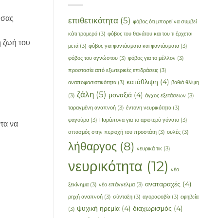
 σας
επιθετικότητα
(5)
φόβος ότι μπορεί να συμβεί
κάτι τρομερό
(3)
φόβος του θανάτου και του τι έρχεται
ή ζωή του
μετά
(3)
φόβος για φαντάσματα και φαντάσματα
(3)
φόβος του αγνώστου
(3)
φόβος για το μέλλον
(3)
προστασία από εξωτερικές επιδράσεις
(3)
κατάθλιψη
(4)
αναποφασιστικότητα
(3)
βαθιά θλίψη
ζάλη
(5)
μοναξιά
(4)
(3)
άγχος εξετάσεων
(3)
ταραγμένη αναπνοή
(3)
έντονη νευρικότητα
(3)
φαγούρα
(3)
Παράπονα για το αριστερό γόνατο
(3)
τα να
σπασμός στην περιοχή του προστάτη
(3)
ουλές
(3)
λήθαργος
(8)
νευρικά τικ
(3)
νευρικότητα
(12)
νέο
αναταραχές
(4)
ξεκίνημα
(3)
νέο επάγγελμα
(3)
ρηχή αναπνοή
(3)
σύνταξη
(3)
αγοραφοβία
(3)
εφηβεία
ψυχική ηρεμία
(4)
διαχωρισμός
(4)
(3)