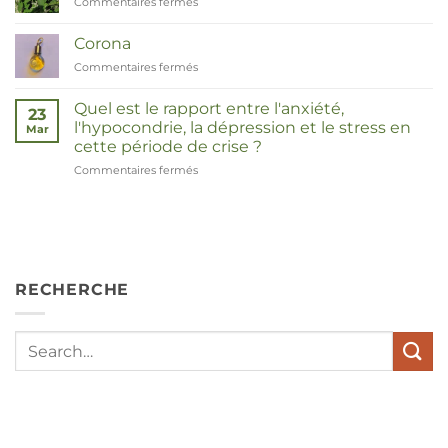
Commentaires fermés
sur
Duizendknoop
Corona
Commentaires fermés
sur
Corona
Quel est le rapport entre l'anxiété,
23
l'hypocondrie, la dépression et le stress en
Mar
cette période de crise ?
Commentaires fermés
sur
Wat
hebben
angst,
hypochondrie,
depressies
en
RECHERCHE
stress
met
elkaar
te
maken
in
deze
crisistijd?