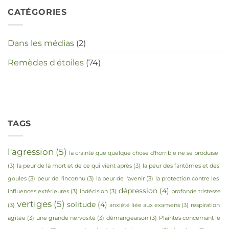
CATÉGORIES
Dans les médias
(2)
Remèdes d'étoiles
(74)
TAGS
l'agression
(5)
la crainte que quelque chose d'horrible ne se produise
(3)
la peur de la mort et de ce qui vient après
(3)
la peur des fantômes et des
goules
(3)
peur de l'inconnu
(3)
la peur de l'avenir
(3)
la protection contre les
dépression
(4)
influences extérieures
(3)
indécision
(3)
profonde tristesse
vertiges
(5)
solitude
(4)
(3)
anxiété liée aux examens
(3)
respiration
agitée
(3)
une grande nervosité
(3)
démangeaison
(3)
Plaintes concernant le