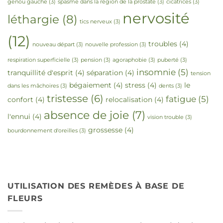
genou gauche
(3)
spasme dans la région de la prostate
(3)
cicatrices
(3)
nervosité
léthargie
(8)
tics nerveux
(3)
(12)
troubles
(4)
nouveau départ
(3)
nouvelle profession
(3)
respiration superficielle
(3)
pension
(3)
agoraphobie
(3)
puberté
(3)
insomnie
(5)
tranquillité d'esprit
(4)
séparation
(4)
tension
bégaiement
(4)
stress
(4)
le
dans les mâchoires
(3)
dents
(3)
tristesse
(6)
fatigue
(5)
confort
(4)
relocalisation
(4)
absence de joie
(7)
l'ennui
(4)
vision trouble
(3)
grossesse
(4)
bourdonnement d'oreilles
(3)
UTILISATION DES REMÈDES À BASE DE
FLEURS