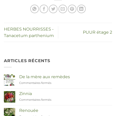
HERBES NOURRISSES -
PUUR étage 2
Tanacetum parthenium
ARTICLES RÉCENTS
De la mère aux remèdes
Commentaires fermés
sur
Van
Moeder
Zinnia
tot
Commentaires fermés
sur
Remedies
Zinnia
Renouée