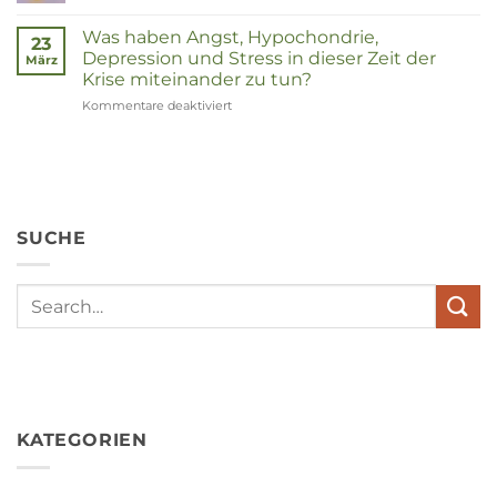
Corona
Was haben Angst, Hypochondrie,
23
Depression und Stress in dieser Zeit der
März
Krise miteinander zu tun?
Kommentare deaktiviert
für
Wat
hebben
angst,
hypochondrie,
depressies
en
SUCHE
stress
met
elkaar
te
maken
in
deze
crisistijd?
KATEGORIEN