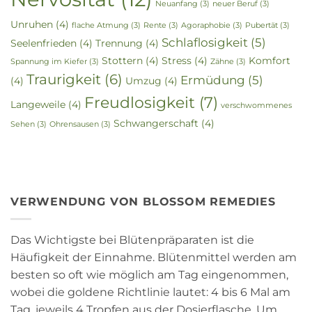
Neuanfang
(3)
neuer Beruf
(3)
Unruhen
(4)
flache Atmung
(3)
Rente
(3)
Agoraphobie
(3)
Pubertät
(3)
Schlaflosigkeit
(5)
Seelenfrieden
(4)
Trennung
(4)
Stottern
(4)
Stress
(4)
Komfort
Spannung im Kiefer
(3)
Zähne
(3)
Traurigkeit
(6)
Ermüdung
(5)
(4)
Umzug
(4)
Freudlosigkeit
(7)
Langeweile
(4)
verschwommenes
Schwangerschaft
(4)
Sehen
(3)
Ohrensausen
(3)
VERWENDUNG VON BLOSSOM REMEDIES
Das Wichtigste bei Blütenpräparaten ist die
Häufigkeit der Einnahme. Blütenmittel werden am
besten so oft wie möglich am Tag eingenommen,
wobei die goldene Richtlinie lautet: 4 bis 6 Mal am
Tag, jeweils 4 Tropfen aus der Dosierflasche. Um