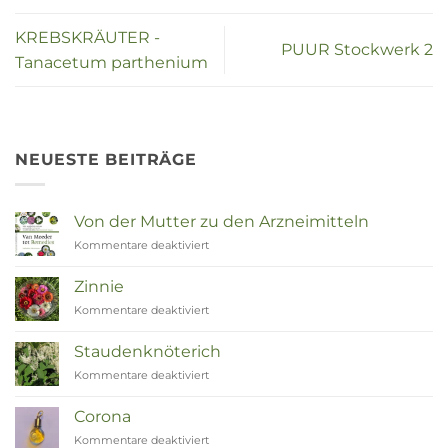
KREBSKRÄUTER -
PUUR Stockwerk 2
Tanacetum parthenium
NEUESTE BEITRÄGE
Von der Mutter zu den Arzneimitteln
Kommentare deaktiviert
für
Van
Moeder
Zinnie
tot
Kommentare deaktiviert
für
Remedies
Zinnia
Staudenknöterich
Kommentare deaktiviert
für
Duizendknoop
Corona
Kommentare deaktiviert
für