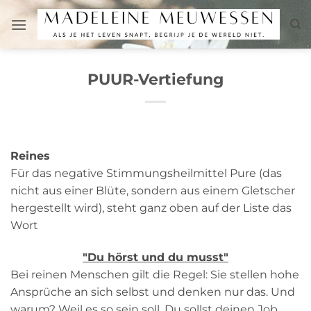
Zum
Inhalt
springen
PUUR-Vertiefung
Reines
Für das negative Stimmungsheilmittel Pure (das
nicht aus einer Blüte, sondern aus einem Gletscher
hergestellt wird), steht ganz oben auf der Liste das
Wort
"Du hörst und du musst"
Bei reinen Menschen gilt die Regel: Sie stellen hohe
Ansprüche an sich selbst und denken nur das. Und
warum? Weil es so sein soll. Du sollst deinen Job