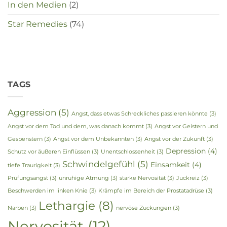
In den Medien
(2)
Star Remedies
(74)
TAGS
Aggression
(5)
Angst, dass etwas Schreckliches passieren könnte
(3)
Angst vor dem Tod und dem, was danach kommt
(3)
Angst vor Geistern und
Gespenstern
(3)
Angst vor dem Unbekannten
(3)
Angst vor der Zukunft
(3)
Depression
(4)
Schutz vor äußeren Einflüssen
(3)
Unentschlossenheit
(3)
Schwindelgefühl
(5)
Einsamkeit
(4)
tiefe Traurigkeit
(3)
Prüfungsangst
(3)
unruhige Atmung
(3)
starke Nervosität
(3)
Juckreiz
(3)
Beschwerden im linken Knie
(3)
Krämpfe im Bereich der Prostatadrüse
(3)
Lethargie
(8)
Narben
(3)
nervöse Zuckungen
(3)
Nervosität
(12)