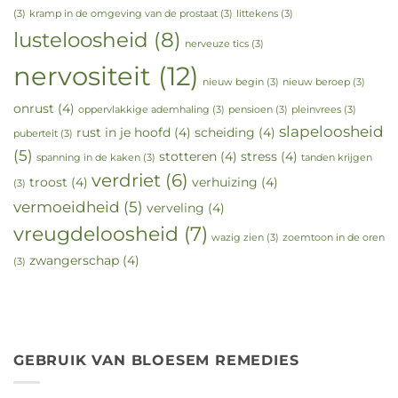
(3)
kramp in de omgeving van de prostaat
(3)
littekens
(3)
lusteloosheid
(8)
nerveuze tics
(3)
nervositeit
(12)
nieuw begin
(3)
nieuw beroep
(3)
onrust
(4)
oppervlakkige ademhaling
(3)
pensioen
(3)
pleinvrees
(3)
slapeloosheid
rust in je hoofd
(4)
scheiding
(4)
puberteit
(3)
(5)
stotteren
(4)
stress
(4)
spanning in de kaken
(3)
tanden krijgen
verdriet
(6)
troost
(4)
verhuizing
(4)
(3)
vermoeidheid
(5)
verveling
(4)
vreugdeloosheid
(7)
wazig zien
(3)
zoemtoon in de oren
zwangerschap
(4)
(3)
GEBRUIK VAN BLOESEM REMEDIES