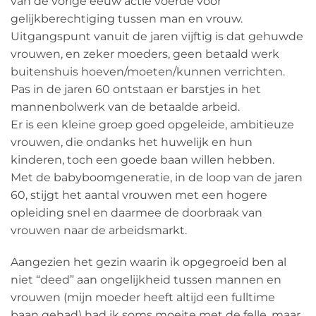
van de vorige eeuw actie voerde voor
gelijkberechtiging tussen man en vrouw.
Uitgangspunt vanuit de jaren vijftig is dat gehuwde
vrouwen, en zeker moeders, geen betaald werk
buitenshuis hoeven/moeten/kunnen verrichten.
Pas in de jaren 60 ontstaan er barstjes in het
mannenbolwerk van de betaalde arbeid.
Er is een kleine groep goed opgeleide, ambitieuze
vrouwen, die ondanks het huwelijk en hun
kinderen, toch een goede baan willen hebben.
Met de babyboomgeneratie, in de loop van de jaren
60, stijgt het aantal vrouwen met een hogere
opleiding snel en daarmee de doorbraak van
vrouwen naar de arbeidsmarkt.
Aangezien het gezin waarin ik opgegroeid ben al
niet “deed” aan ongelijkheid tussen mannen en
vrouwen (mijn moeder heeft altijd een fulltime
baan gehad) had ik soms moeite met de felle, maar