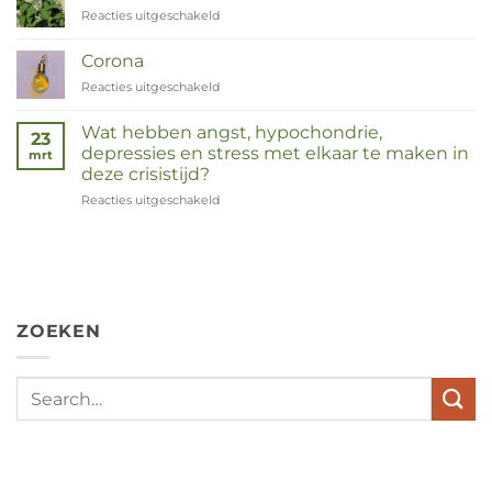
Reacties uitgeschakeld
voor
Duizendknoop
Corona
Reacties uitgeschakeld
voor
Corona
Wat hebben angst, hypochondrie,
23
depressies en stress met elkaar te maken in
mrt
deze crisistijd?
Reacties uitgeschakeld
voor
Wat
hebben
angst,
hypochondrie,
depressies
en
ZOEKEN
stress
met
elkaar
te
maken
in
deze
crisistijd?