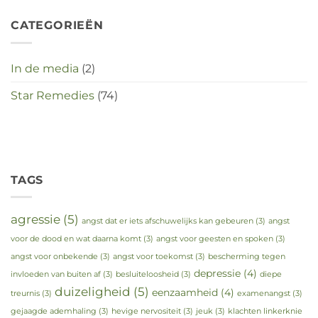
CATEGORIEËN
In de media
(2)
Star Remedies
(74)
TAGS
agressie
(5)
angst dat er iets afschuwelijks kan gebeuren
(3)
angst
voor de dood en wat daarna komt
(3)
angst voor geesten en spoken
(3)
angst voor onbekende
(3)
angst voor toekomst
(3)
bescherming tegen
depressie
(4)
invloeden van buiten af
(3)
besluiteloosheid
(3)
diepe
duizeligheid
(5)
eenzaamheid
(4)
treurnis
(3)
examenangst
(3)
gejaagde ademhaling
(3)
hevige nervositeit
(3)
jeuk
(3)
klachten linkerknie