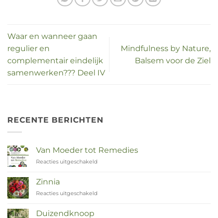
Waar en wanneer gaan
regulier en
Mindfulness by Nature,
complementair eindelijk
Balsem voor de Ziel
samenwerken??? Deel IV
RECENTE BERICHTEN
Van Moeder tot Remedies
Reacties uitgeschakeld
voor
Van
Moeder
Zinnia
tot
Reacties uitgeschakeld
voor
Remedies
Zinnia
Duizendknoop