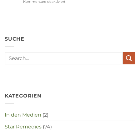
Kommentare deaktiviert
für
Wat
hebben
angst,
hypochondrie,
depressies
en
SUCHE
stress
met
elkaar
te
maken
in
deze
crisistijd?
KATEGORIEN
In den Medien
(2)
Star Remedies
(74)