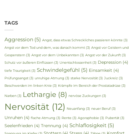
TAGS
Aggression
(5)
Angst, dass etwas Schreckliches passieren könnte
(3)
Angst vor dem Tod und dem, was danach kommt
(3)
Angst vor Geistern und
Gespenstern
(3)
Angst vor dem Unbekannten
(3)
Angst vor der Zukunft
(3)
Depression
(4)
Schutz vor äußeren Einflüssen
(3)
Unentschlossenheit
(3)
Schwindelgefühl
(5)
Einsamkeit
(4)
tiefe Traurigkeit
(3)
Prüfungsangst
(3)
unruhige Atmung
(3)
starke Nervosität
(3)
Juckreiz
(3)
Beschwerden im linken Knie
(3)
Krämpfe im Bereich der Prostatadrüse
(3)
Lethargie
(8)
Narben
(3)
nervöse Zuckungen
(3)
Nervosität
(12)
Neuanfang
(3)
neuer Beruf
(3)
Unruhen
(4)
flache Atmung
(3)
Rente
(3)
Agoraphobie
(3)
Pubertät
(3)
Schlaflosigkeit
(5)
Seelenfrieden
(4)
Trennung
(4)
Stottern
(4)
Stress
(4)
Komfort
Spannung im Kiefer
(3)
Zähne
(3)