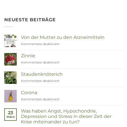
NEUESTE BEITRÄGE
Von der Mutter zu den Arzneimitteln
Kommentare deaktiviert
für
Van
Moeder
Zinnie
tot
Kommentare deaktiviert
für
Remedies
Zinnia
Staudenknöterich
Kommentare deaktiviert
für
Duizendknoop
Corona
Kommentare deaktiviert
für
Corona
Was haben Angst, Hypochondrie,
23
Depression und Stress in dieser Zeit der
März
Krise miteinander zu tun?