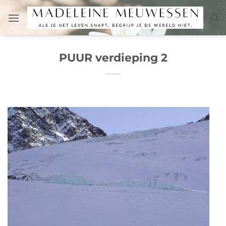
Ga
naar
inhoud
PUUR verdieping 2