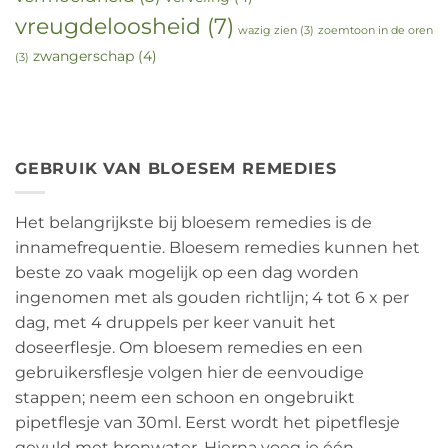
vreugdeloosheid
(7)
wazig zien
(3)
zoemtoon in de oren
zwangerschap
(4)
(3)
GEBRUIK VAN BLOESEM REMEDIES
Het belangrijkste bij bloesem remedies is de
innamefrequentie. Bloesem remedies kunnen het
beste zo vaak mogelijk op een dag worden
ingenomen met als gouden richtlijn; 4 tot 6 x per
dag, met 4 druppels per keer vanuit het
doseerflesje. Om bloesem remedies en een
gebruikersflesje volgen hier de eenvoudige
stappen; neem een schoon en ongebruikt
pipetflesje van 30ml. Eerst wordt het pipetflesje
gevuld met bronwater. Hierna voeg je één