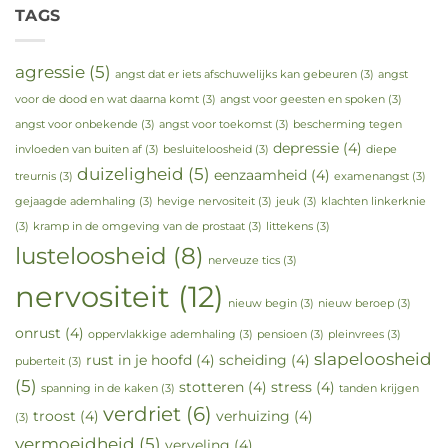
TAGS
agressie
(5)
angst dat er iets afschuwelijks kan gebeuren
(3)
angst
voor de dood en wat daarna komt
(3)
angst voor geesten en spoken
(3)
angst voor onbekende
(3)
angst voor toekomst
(3)
bescherming tegen
depressie
(4)
invloeden van buiten af
(3)
besluiteloosheid
(3)
diepe
duizeligheid
(5)
eenzaamheid
(4)
treurnis
(3)
examenangst
(3)
gejaagde ademhaling
(3)
hevige nervositeit
(3)
jeuk
(3)
klachten linkerknie
(3)
kramp in de omgeving van de prostaat
(3)
littekens
(3)
lusteloosheid
(8)
nerveuze tics
(3)
nervositeit
(12)
nieuw begin
(3)
nieuw beroep
(3)
onrust
(4)
oppervlakkige ademhaling
(3)
pensioen
(3)
pleinvrees
(3)
slapeloosheid
rust in je hoofd
(4)
scheiding
(4)
puberteit
(3)
(5)
stotteren
(4)
stress
(4)
spanning in de kaken
(3)
tanden krijgen
verdriet
(6)
troost
(4)
verhuizing
(4)
(3)
vermoeidheid
(5)
verveling
(4)