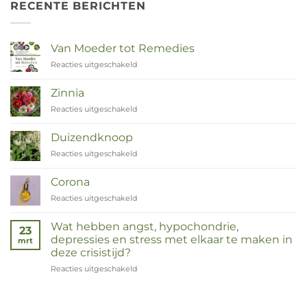
RECENTE BERICHTEN
Van Moeder tot Remedies
Reacties uitgeschakeld
voor
Van
Moeder
Zinnia
tot
Reacties uitgeschakeld
voor
Remedies
Zinnia
Duizendknoop
Reacties uitgeschakeld
voor
Duizendknoop
Corona
Reacties uitgeschakeld
voor
Corona
Wat hebben angst, hypochondrie,
23
depressies en stress met elkaar te maken in
mrt
deze crisistijd?
Reacties uitgeschakeld
voor
Wat
hebben
angst,