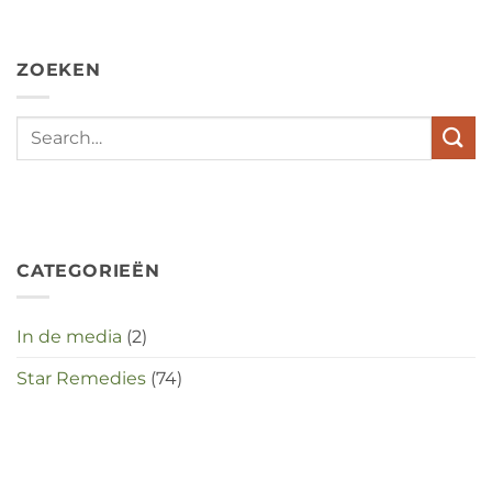
hypochondrie,
depressies
en
ZOEKEN
stress
met
elkaar
te
maken
in
deze
crisistijd?
CATEGORIEËN
In de media
(2)
Star Remedies
(74)