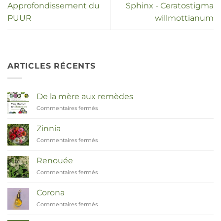
Approfondissement du
Sphinx - Ceratostigma
PUUR
willmottianum
ARTICLES RÉCENTS
De la mère aux remèdes
Commentaires fermés
sur
Van
Moeder
Zinnia
tot
Commentaires fermés
sur
Remedies
Zinnia
Renouée
Commentaires fermés
sur
Duizendknoop
Corona
Commentaires fermés
sur
Corona