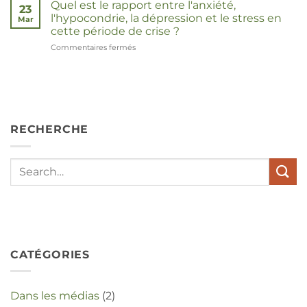
Quel est le rapport entre l'anxiété,
23
l'hypocondrie, la dépression et le stress en
Mar
cette période de crise ?
Commentaires fermés
sur
Wat
hebben
angst,
hypochondrie,
depressies
en
RECHERCHE
stress
met
elkaar
te
maken
in
deze
crisistijd?
CATÉGORIES
Dans les médias
(2)