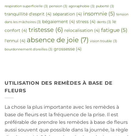
respiration superficielle
(3)
pension
(3)
agoraphobie
(3)
puberté
(3)
insomnie
(5)
tranquillité d'esprit
(4)
séparation
(4)
tension
bégaiement
(4)
stress
(4)
le
dans les mâchoires
(3)
dents
(3)
tristesse
(6)
fatigue
(5)
confort
(4)
relocalisation
(4)
absence de joie
(7)
l'ennui
(4)
vision trouble
(3)
grossesse
(4)
bourdonnement d'oreilles
(3)
UTILISATION DES REMÈDES À BASE DE
FLEURS
La chose la plus importante avec les remèdes à
base de fleurs est la fréquence de la prise. Il est
préférable de prendre les remèdes à base de fleurs
aussi souvent que possible dans la journée, la règle