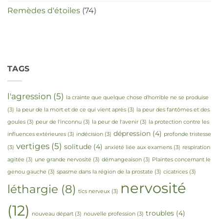
Remèdes d'étoiles
(74)
TAGS
l'agression
(5)
la crainte que quelque chose d'horrible ne se produise
(3)
la peur de la mort et de ce qui vient après
(3)
la peur des fantômes et des
goules
(3)
peur de l'inconnu
(3)
la peur de l'avenir
(3)
la protection contre les
dépression
(4)
influences extérieures
(3)
indécision
(3)
profonde tristesse
vertiges
(5)
solitude
(4)
(3)
anxiété liée aux examens
(3)
respiration
agitée
(3)
une grande nervosité
(3)
démangeaison
(3)
Plaintes concernant le
genou gauche
(3)
spasme dans la région de la prostate
(3)
cicatrices
(3)
nervosité
léthargie
(8)
tics nerveux
(3)
(12)
troubles
(4)
nouveau départ
(3)
nouvelle profession
(3)