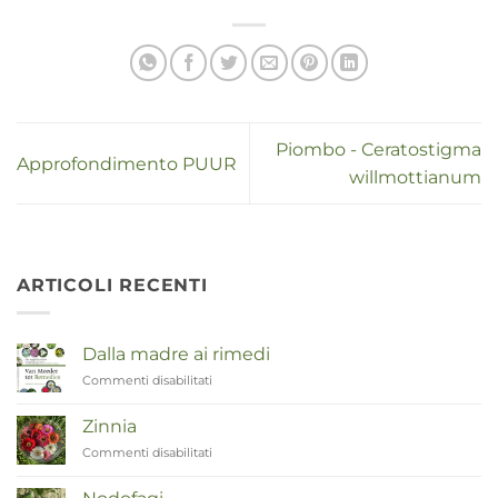
Piombo - Ceratostigma
Approfondimento PUUR
willmottianum
ARTICOLI RECENTI
Dalla madre ai rimedi
Commenti disabilitati
su
Van
Moeder
Zinnia
tot
Commenti disabilitati
su
Remedies
Zinnia