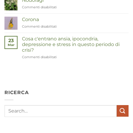
Nodofagi
Commenti disabilitati
su
Duizendknoop
Corona
Commenti disabilitati
su
Corona
Cosa c'entrano ansia, ipocondria,
23
depressione e stress in questo periodo di
Mar
crisi?
Commenti disabilitati
su
Wat
hebben
angst,
hypochondrie,
depressies
en
RICERCA
stress
met
elkaar
te
maken
in
deze
crisistijd?