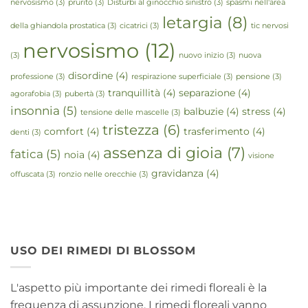
nervosismo
(3)
prurito
(3)
Disturbi al ginocchio sinistro
(3)
spasmi nell'area
letargia
(8)
della ghiandola prostatica
(3)
cicatrici
(3)
tic nervosi
nervosismo
(12)
(3)
nuovo inizio
(3)
nuova
disordine
(4)
professione
(3)
respirazione superficiale
(3)
pensione
(3)
tranquillità
(4)
separazione
(4)
agorafobia
(3)
pubertà
(3)
insonnia
(5)
balbuzie
(4)
stress
(4)
tensione delle mascelle
(3)
tristezza
(6)
comfort
(4)
trasferimento
(4)
denti
(3)
assenza di gioia
(7)
fatica
(5)
noia
(4)
visione
gravidanza
(4)
offuscata
(3)
ronzio nelle orecchie
(3)
USO DEI RIMEDI DI BLOSSOM
L'aspetto più importante dei rimedi floreali è la
frequenza di assunzione. I rimedi floreali vanno