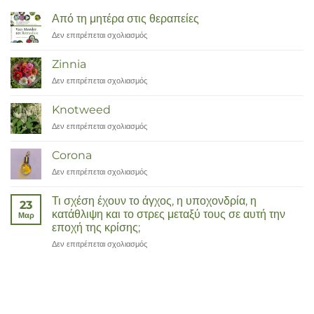
Από τη μητέρα στις θεραπείες
Δεν επιτρέπεται σχολιασμός
στο
Van
Moeder
Zinnia
tot
Δεν επιτρέπεται σχολιασμός
στο
Remedies
Zinnia
Knotweed
Δεν επιτρέπεται σχολιασμός
στο
Duizendknoop
Corona
Δεν επιτρέπεται σχολιασμός
στο
Corona
Τι σχέση έχουν το άγχος, η υποχονδρία, η
23
κατάθλιψη και το στρες μεταξύ τους σε αυτή την
Μαρ
εποχή της κρίσης;
Δεν επιτρέπεται σχολιασμός
στο
Wat
hebben
angst,
hypochondrie,
depressies