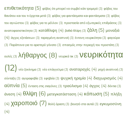
επιθετικότητα
(5)
φόβος ότι μπορεί να συμβεί κάτι τρομερό
(3)
φόβος του
θανάτου και του τι έρχεται μετά
(3)
φόβος για φαντάσματα και φαντάσματα
(3)
φόβος
του αγνώστου
(3)
φόβος για το μέλλον
(3)
προστασία από εξωτερικές επιδράσεις
(3)
ζάλη
(5)
κατάθλιψη
(4)
μοναξιά
αναποφασιστικότητα
(3)
βαθιά θλίψη
(3)
(4)
άγχος εξετάσεων
(3)
ταραγμένη αναπνοή
(3)
έντονη νευρικότητα
(3)
φαγούρα
(3)
Παράπονα για το αριστερό γόνατο
(3)
σπασμός στην περιοχή του προστάτη
(3)
νευρικότητα
λήθαργος
(8)
ουλές
(3)
νευρικά τικ
(3)
(12)
αναταραχές
(4)
νέο ξεκίνημα
(3)
νέο επάγγελμα
(3)
ρηχή αναπνοή
(3)
ψυχική ηρεμία
(4)
διαχωρισμός
(4)
σύνταξη
(3)
αγοραφοβία
(3)
εφηβεία
(3)
αϋπνία
(5)
τραύλισμα
(4)
άγχος
(4)
ένταση στις σιαγόνες
(3)
δόντια
(3)
θλίψη
(6)
κόπωση
(5)
άνεση
(4)
μετεγκατάσταση
(4)
πλήξη
χαροποιό
(7)
(4)
εγκυμοσύνη
θολή όραση
(3)
βουητό στα αυτιά
(3)
(4)