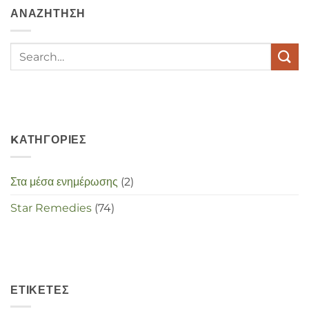
en
ΑΝΑΖΉΤΗΣΗ
stress
met
elkaar
te
maken
in
deze
crisistijd?
KΑΤΗΓΟΡΊΕΣ
Στα μέσα ενημέρωσης
(2)
Star Remedies
(74)
ΕΤΙΚΈΤΕΣ