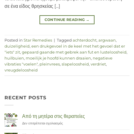
σε ένα είδος θρησκείας [...]
CONTINUE READING
→
Posted in
Star Remedies
|
Tagged
achterdocht
,
argwaan
,
duizeligheid
,
een drukgevoel in de keel met het gevoel dat er
"iets" zit
,
gepaard gaande met gebrek aan fut en lusteloosheid
,
huilbuien
,
moeilijk je hoofd kunnen draaien
,
negatieve
vibraties "voelen"
,
pleinvrees
,
slapeloosheid
,
verdriet
,
vreugdeloosheid
RECENT POSTS
Από τη μητέρα στις θεραπείες
Δεν επιτρέπεται σχολιασμός
στο
Van
Moeder