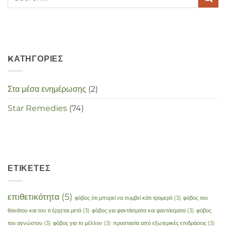
maken
in
deze
crisistijd?
KΑΤΗΓΟΡΊΕΣ
Στα μέσα ενημέρωσης
(2)
Star Remedies
(74)
ΕΤΙΚΈΤΕΣ
επιθετικότητα
(5)
φόβος ότι μπορεί να συμβεί κάτι τρομερό
(3)
φόβος του
θανάτου και του τι έρχεται μετά
(3)
φόβος για φαντάσματα και φαντάσματα
(3)
φόβος
του αγνώστου
(3)
φόβος για το μέλλον
(3)
προστασία από εξωτερικές επιδράσεις
(3)