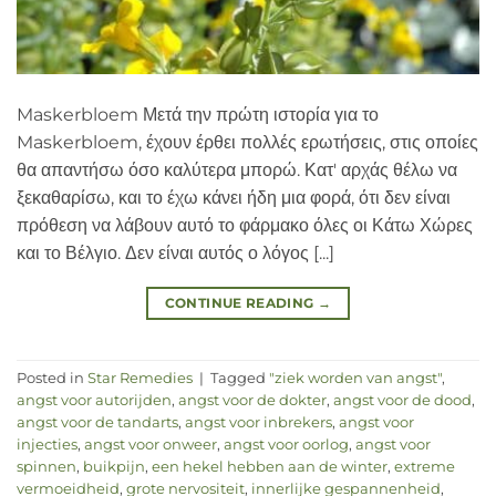
Maskerbloem Μετά την πρώτη ιστορία για το
Maskerbloem, έχουν έρθει πολλές ερωτήσεις, στις οποίες
θα απαντήσω όσο καλύτερα μπορώ. Κατ' αρχάς θέλω να
ξεκαθαρίσω, και το έχω κάνει ήδη μια φορά, ότι δεν είναι
πρόθεση να λάβουν αυτό το φάρμακο όλες οι Κάτω Χώρες
και το Βέλγιο. Δεν είναι αυτός ο λόγος [...]
CONTINUE READING
→
Posted in
Star Remedies
|
Tagged
"ziek worden van angst"
,
angst voor autorijden
,
angst voor de dokter
,
angst voor de dood
,
angst voor de tandarts
,
angst voor inbrekers
,
angst voor
injecties
,
angst voor onweer
,
angst voor oorlog
,
angst voor
spinnen
,
buikpijn
,
een hekel hebben aan de winter
,
extreme
vermoeidheid
,
grote nervositeit
,
innerlijke gespannenheid
,