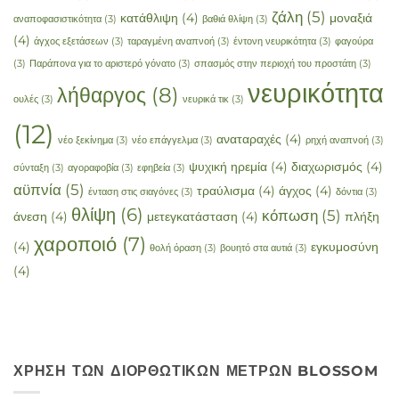
ζάλη
(5)
κατάθλιψη
(4)
μοναξιά
αναποφασιστικότητα
(3)
βαθιά θλίψη
(3)
(4)
άγχος εξετάσεων
(3)
ταραγμένη αναπνοή
(3)
έντονη νευρικότητα
(3)
φαγούρα
(3)
Παράπονα για το αριστερό γόνατο
(3)
σπασμός στην περιοχή του προστάτη
(3)
νευρικότητα
λήθαργος
(8)
ουλές
(3)
νευρικά τικ
(3)
(12)
αναταραχές
(4)
νέο ξεκίνημα
(3)
νέο επάγγελμα
(3)
ρηχή αναπνοή
(3)
ψυχική ηρεμία
(4)
διαχωρισμός
(4)
σύνταξη
(3)
αγοραφοβία
(3)
εφηβεία
(3)
αϋπνία
(5)
τραύλισμα
(4)
άγχος
(4)
ένταση στις σιαγόνες
(3)
δόντια
(3)
θλίψη
(6)
κόπωση
(5)
άνεση
(4)
μετεγκατάσταση
(4)
πλήξη
χαροποιό
(7)
(4)
εγκυμοσύνη
θολή όραση
(3)
βουητό στα αυτιά
(3)
(4)
ΧΡΉΣΗ ΤΩΝ ΔΙΟΡΘΩΤΙΚΏΝ ΜΈΤΡΩΝ BLOSSOM