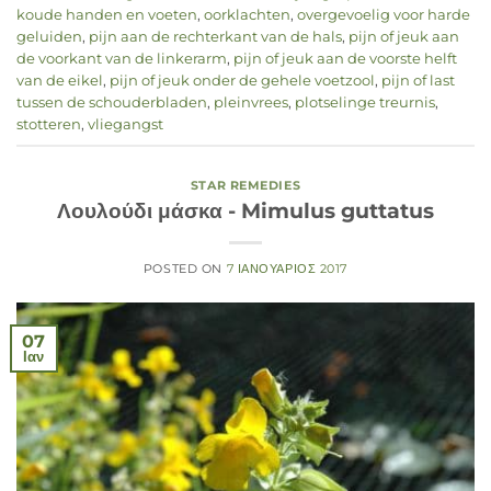
koude handen en voeten
,
oorklachten
,
overgevoelig voor harde
geluiden
,
pijn aan de rechterkant van de hals
,
pijn of jeuk aan
de voorkant van de linkerarm
,
pijn of jeuk aan de voorste helft
van de eikel
,
pijn of jeuk onder de gehele voetzool
,
pijn of last
tussen de schouderbladen
,
pleinvrees
,
plotselinge treurnis
,
stotteren
,
vliegangst
STAR REMEDIES
Λουλούδι μάσκα - Mimulus guttatus
POSTED ON
7 ΙΑΝΟΥΆΡΙΟΣ 2017
07
Ιαν