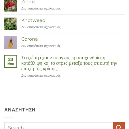
Zinnia
tot
Δεν επιτρέπεται σχολιασμός
στο
Remedies
Zinnia
Knotweed
Δεν επιτρέπεται σχολιασμός
στο
Duizendknoop
Corona
Δεν επιτρέπεται σχολιασμός
στο
Corona
Τι σχέση έχουν το άγχος, η υποχονδρία, η
23
κατάθλιψη και το στρες μεταξύ τους σε αυτή την
Μαρ
εποχή της κρίσης;
Δεν επιτρέπεται σχολιασμός
στο
Wat
hebben
angst,
hypochondrie,
depressies
en
ΑΝΑΖΉΤΗΣΗ
stress
met
elkaar
te