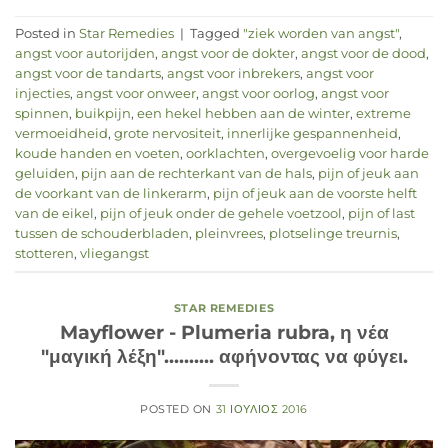
Posted in
Star Remedies
|
Tagged
"ziek worden van angst"
,
angst voor autorijden
,
angst voor de dokter
,
angst voor de dood
,
angst voor de tandarts
,
angst voor inbrekers
,
angst voor
injecties
,
angst voor onweer
,
angst voor oorlog
,
angst voor
spinnen
,
buikpijn
,
een hekel hebben aan de winter
,
extreme
vermoeidheid
,
grote nervositeit
,
innerlijke gespannenheid
,
koude handen en voeten
,
oorklachten
,
overgevoelig voor harde
geluiden
,
pijn aan de rechterkant van de hals
,
pijn of jeuk aan
de voorkant van de linkerarm
,
pijn of jeuk aan de voorste helft
van de eikel
,
pijn of jeuk onder de gehele voetzool
,
pijn of last
tussen de schouderbladen
,
pleinvrees
,
plotselinge treurnis
,
stotteren
,
vliegangst
STAR REMEDIES
Mayflower - Plumeria rubra, η νέα
"μαγική λέξη".......... αφήνοντας να φύγει.
POSTED ON
31 ΙΟΎΛΙΟΣ 2016