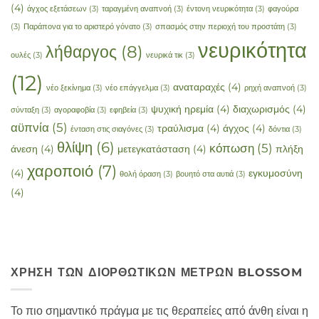
(4)
άγχος εξετάσεων
(3)
ταραγμένη αναπνοή
(3)
έντονη νευρικότητα
(3)
φαγούρα
(3)
Παράπονα για το αριστερό γόνατο
(3)
σπασμός στην περιοχή του προστάτη
(3)
νευρικότητα
λήθαργος
(8)
ουλές
(3)
νευρικά τικ
(3)
(12)
αναταραχές
(4)
νέο ξεκίνημα
(3)
νέο επάγγελμα
(3)
ρηχή αναπνοή
(3)
ψυχική ηρεμία
(4)
διαχωρισμός
(4)
σύνταξη
(3)
αγοραφοβία
(3)
εφηβεία
(3)
αϋπνία
(5)
τραύλισμα
(4)
άγχος
(4)
ένταση στις σιαγόνες
(3)
δόντια
(3)
θλίψη
(6)
κόπωση
(5)
άνεση
(4)
μετεγκατάσταση
(4)
πλήξη
χαροποιό
(7)
(4)
εγκυμοσύνη
θολή όραση
(3)
βουητό στα αυτιά
(3)
(4)
ΧΡΉΣΗ ΤΩΝ ΔΙΟΡΘΩΤΙΚΏΝ ΜΈΤΡΩΝ BLOSSOM
Το πιο σημαντικό πράγμα με τις θεραπείες από άνθη είναι η