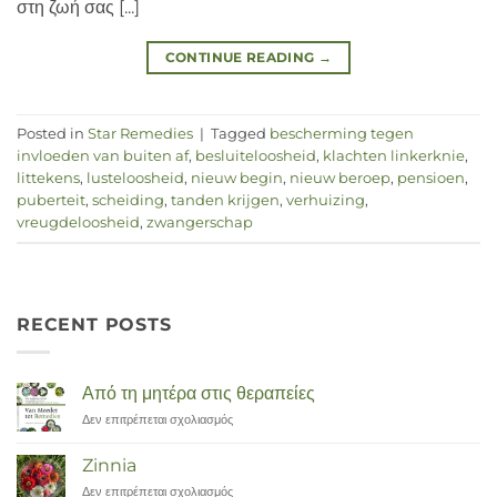
στη ζωή σας [...]
CONTINUE READING
→
Posted in
Star Remedies
|
Tagged
bescherming tegen
invloeden van buiten af
,
besluiteloosheid
,
klachten linkerknie
,
littekens
,
lusteloosheid
,
nieuw begin
,
nieuw beroep
,
pensioen
,
puberteit
,
scheiding
,
tanden krijgen
,
verhuizing
,
vreugdeloosheid
,
zwangerschap
RECENT POSTS
Από τη μητέρα στις θεραπείες
Δεν επιτρέπεται σχολιασμός
στο
Van
Moeder
Zinnia
tot
Δεν επιτρέπεται σχολιασμός
στο
Remedies