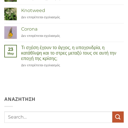
Zinnia
Knotweed
Δεν επιτρέπεται σχολιασμός
στο
Duizendknoop
Corona
Δεν επιτρέπεται σχολιασμός
στο
Corona
Τι σχέση έχουν το άγχος, η υποχονδρία, η
23
κατάθλιψη και το στρες μεταξύ τους σε αυτή την
Μαρ
εποχή της κρίσης;
Δεν επιτρέπεται σχολιασμός
στο
Wat
hebben
angst,
hypochondrie,
depressies
en
ΑΝΑΖΉΤΗΣΗ
stress
met
elkaar
te
maken
in