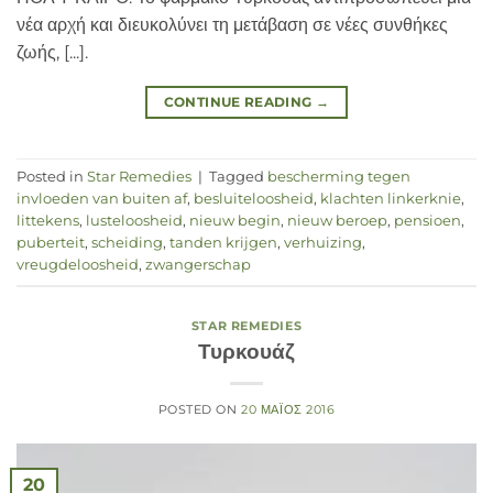
νέα αρχή και διευκολύνει τη μετάβαση σε νέες συνθήκες
ζωής, [...].
CONTINUE READING
→
Posted in
Star Remedies
|
Tagged
bescherming tegen
invloeden van buiten af
,
besluiteloosheid
,
klachten linkerknie
,
littekens
,
lusteloosheid
,
nieuw begin
,
nieuw beroep
,
pensioen
,
puberteit
,
scheiding
,
tanden krijgen
,
verhuizing
,
vreugdeloosheid
,
zwangerschap
STAR REMEDIES
Τυρκουάζ
POSTED ON
20 ΜΆΙΟΣ 2016
20