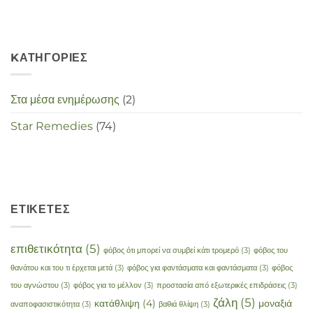
deze
crisistijd?
KΑΤΗΓΟΡΊΕΣ
Στα μέσα ενημέρωσης
(2)
Star Remedies
(74)
ΕΤΙΚΈΤΕΣ
επιθετικότητα
(5)
φόβος ότι μπορεί να συμβεί κάτι τρομερό
(3)
φόβος του
θανάτου και του τι έρχεται μετά
(3)
φόβος για φαντάσματα και φαντάσματα
(3)
φόβος
του αγνώστου
(3)
φόβος για το μέλλον
(3)
προστασία από εξωτερικές επιδράσεις
(3)
ζάλη
(5)
κατάθλιψη
(4)
μοναξιά
αναποφασιστικότητα
(3)
βαθιά θλίψη
(3)