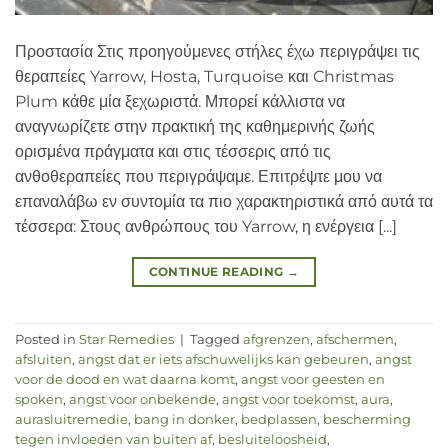
Προστασία Στις προηγούμενες στήλες έχω περιγράψει τις
θεραπείες Yarrow, Hosta, Turquoise και Christmas
Plum κάθε μία ξεχωριστά. Μπορεί κάλλιστα να
αναγνωρίζετε στην πρακτική της καθημερινής ζωής
ορισμένα πράγματα και στις τέσσερις από τις
ανθοθεραπείες που περιγράψαμε. Επιτρέψτε μου να
επαναλάβω εν συντομία τα πιο χαρακτηριστικά από αυτά τα
τέσσερα: Στους ανθρώπους του Yarrow, η ενέργεια [...]
CONTINUE READING
→
Posted in
Star Remedies
|
Tagged
afgrenzen
,
afschermen
,
afsluiten
,
angst dat er iets afschuwelijks kan gebeuren
,
angst
voor de dood en wat daarna komt
,
angst voor geesten en
spoken
,
angst voor onbekende
,
angst voor toekomst
,
aura
,
aurasluitremedie
,
bang in donker
,
bedplassen
,
bescherming
tegen invloeden van buiten af
,
besluiteloosheid
,