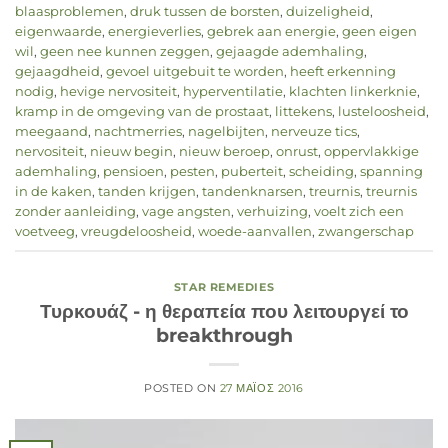
blaasproblemen
,
druk tussen de borsten
,
duizeligheid
,
eigenwaarde
,
energieverlies
,
gebrek aan energie
,
geen eigen
wil
,
geen nee kunnen zeggen
,
gejaagde ademhaling
,
gejaagdheid
,
gevoel uitgebuit te worden
,
heeft erkenning
nodig
,
hevige nervositeit
,
hyperventilatie
,
klachten linkerknie
,
kramp in de omgeving van de prostaat
,
littekens
,
lusteloosheid
,
meegaand
,
nachtmerries
,
nagelbijten
,
nerveuze tics
,
nervositeit
,
nieuw begin
,
nieuw beroep
,
onrust
,
oppervlakkige
ademhaling
,
pensioen
,
pesten
,
puberteit
,
scheiding
,
spanning
in de kaken
,
tanden krijgen
,
tandenknarsen
,
treurnis
,
treurnis
zonder aanleiding
,
vage angsten
,
verhuizing
,
voelt zich een
voetveeg
,
vreugdeloosheid
,
woede-aanvallen
,
zwangerschap
STAR REMEDIES
Τυρκουάζ - η θεραπεία που λειτουργεί το
breakthrough
POSTED ON
27 ΜΆΙΟΣ 2016