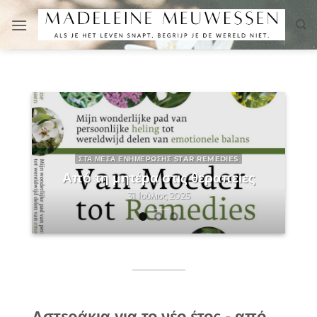
Μετάβαση
στο
περιεχόμενο
ΕΝΗΜΈΡΩΣΗΣ STAR REMEDIES
STAR REMEDIE
τέρα στις θεραπείες
Zinnia
31 Ιούλιος 2025
23 Φεβρουάριος 2
Αστεράκια για το νέο έτος - από