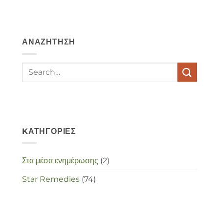
hebben
angst,
hypochondrie,
depressies
en
ΑΝΑΖΉΤΗΣΗ
stress
met
elkaar
te
maken
in
deze
crisistijd?
KΑΤΗΓΟΡΊΕΣ
Στα μέσα ενημέρωσης
(2)
Star Remedies
(74)