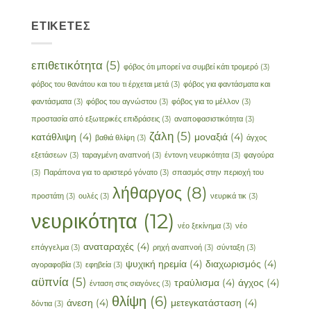
ΕΤΙΚΈΤΕΣ
επιθετικότητα
(5)
φόβος ότι μπορεί να συμβεί κάτι τρομερό
(3)
φόβος του θανάτου και του τι έρχεται μετά
(3)
φόβος για φαντάσματα και
φαντάσματα
(3)
φόβος του αγνώστου
(3)
φόβος για το μέλλον
(3)
προστασία από εξωτερικές επιδράσεις
(3)
αναποφασιστικότητα
(3)
ζάλη
(5)
κατάθλιψη
(4)
μοναξιά
(4)
βαθιά θλίψη
(3)
άγχος
εξετάσεων
(3)
ταραγμένη αναπνοή
(3)
έντονη νευρικότητα
(3)
φαγούρα
(3)
Παράπονα για το αριστερό γόνατο
(3)
σπασμός στην περιοχή του
λήθαργος
(8)
προστάτη
(3)
ουλές
(3)
νευρικά τικ
(3)
νευρικότητα
(12)
νέο ξεκίνημα
(3)
νέο
αναταραχές
(4)
επάγγελμα
(3)
ρηχή αναπνοή
(3)
σύνταξη
(3)
ψυχική ηρεμία
(4)
διαχωρισμός
(4)
αγοραφοβία
(3)
εφηβεία
(3)
αϋπνία
(5)
τραύλισμα
(4)
άγχος
(4)
ένταση στις σιαγόνες
(3)
θλίψη
(6)
άνεση
(4)
μετεγκατάσταση
(4)
δόντια
(3)