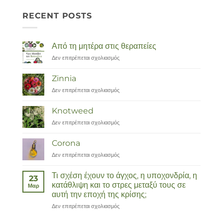
RECENT POSTS
Από τη μητέρα στις θεραπείες
Δεν επιτρέπεται σχολιασμός
στο
Van
Moeder
Zinnia
tot
Δεν επιτρέπεται σχολιασμός
στο
Remedies
Zinnia
Knotweed
Δεν επιτρέπεται σχολιασμός
στο
Duizendknoop
Corona
Δεν επιτρέπεται σχολιασμός
στο
Corona
Τι σχέση έχουν το άγχος, η υποχονδρία, η
23
κατάθλιψη και το στρες μεταξύ τους σε
Μαρ
αυτή την εποχή της κρίσης;
Δεν επιτρέπεται σχολιασμός
στο
Wat