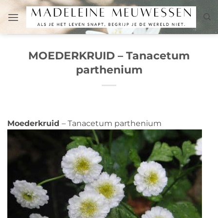
Ga
naar
inhoud
MOEDERKRUID – Tanacetum
parthenium
Moederkruid
– Tanacetum parthenium