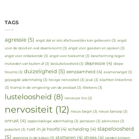
TAGS
agressie
(5)
angst dat er iets afschuwelijks kan gebeuren
(3)
angst
voor de dood en wat daarna komt
(3)
angst voor geesten en spoken
(3)
angst voor onbekende
(3)
angst voor toekomst
(3)
bescherming tegen
depressie
(4)
invloeden van buiten af
(3)
besluiteloosheid
(3)
diepe
duizeligheid
(5)
eenzaamheid
(4)
treurnis
(3)
examenangst
(3)
gejaagde ademhaling
(3)
hevige nervositeit
(3)
jeuk
(3)
klachten linkerknie
(3)
kramp in de omgeving van de prostaat
(3)
littekens
(3)
lusteloosheid
(8)
nerveuze tics
(3)
nervositeit
(12)
nieuw begin
(3)
nieuw beroep
(3)
onrust
(4)
oppervlakkige ademhaling
(3)
pensioen
(3)
pleinvrees
(3)
slapeloosheid
rust in je hoofd
(4)
scheiding
(4)
puberteit
(3)
(5)
stotteren
(4)
stress
(4)
spanning in de kaken
(3)
tanden krijgen