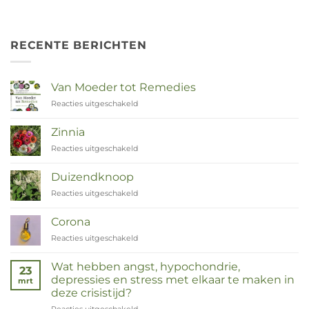
RECENTE BERICHTEN
Van Moeder tot Remedies
Reacties uitgeschakeld
voor
Van
Moeder
Zinnia
tot
Reacties uitgeschakeld
voor
Remedies
Zinnia
Duizendknoop
Reacties uitgeschakeld
voor
Duizendknoop
Corona
Reacties uitgeschakeld
voor
Corona
Wat hebben angst, hypochondrie,
23
depressies en stress met elkaar te maken in
mrt
deze crisistijd?