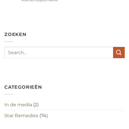
Reacties uitgeschakeld
voor
Wat
hebben
angst,
hypochondrie,
depressies
en
ZOEKEN
stress
met
elkaar
te
maken
in
deze
crisistijd?
CATEGORIEËN
In de media
(2)
Star Remedies
(74)