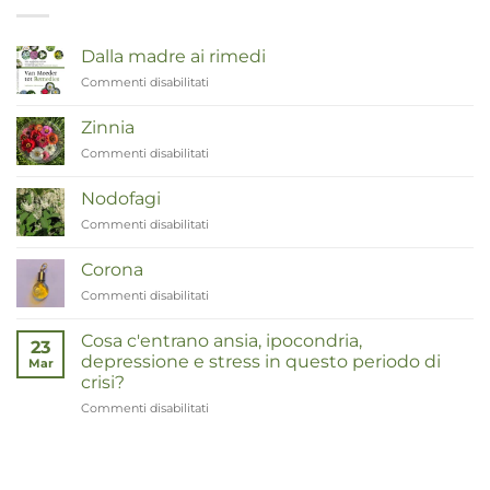
Dalla madre ai rimedi
Commenti disabilitati
su
Van
Moeder
Zinnia
tot
Commenti disabilitati
su
Remedies
Zinnia
Nodofagi
Commenti disabilitati
su
Duizendknoop
Corona
Commenti disabilitati
su
Corona
Cosa c'entrano ansia, ipocondria,
23
depressione e stress in questo periodo di
Mar
crisi?
Commenti disabilitati
su
Wat
hebben
angst,
hypochondrie,