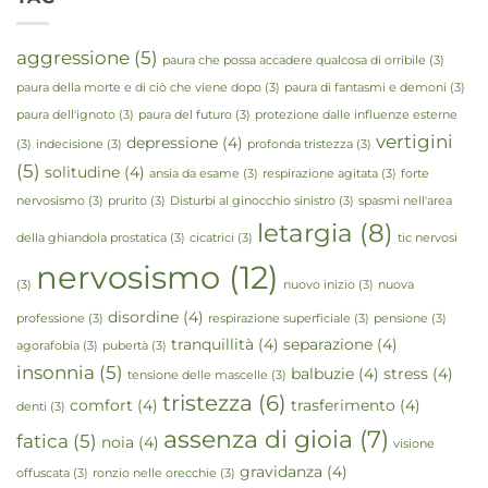
aggressione
(5)
paura che possa accadere qualcosa di orribile
(3)
paura della morte e di ciò che viene dopo
(3)
paura di fantasmi e demoni
(3)
paura dell'ignoto
(3)
paura del futuro
(3)
protezione dalle influenze esterne
vertigini
depressione
(4)
(3)
indecisione
(3)
profonda tristezza
(3)
(5)
solitudine
(4)
ansia da esame
(3)
respirazione agitata
(3)
forte
nervosismo
(3)
prurito
(3)
Disturbi al ginocchio sinistro
(3)
spasmi nell'area
letargia
(8)
della ghiandola prostatica
(3)
cicatrici
(3)
tic nervosi
nervosismo
(12)
(3)
nuovo inizio
(3)
nuova
disordine
(4)
professione
(3)
respirazione superficiale
(3)
pensione
(3)
tranquillità
(4)
separazione
(4)
agorafobia
(3)
pubertà
(3)
insonnia
(5)
balbuzie
(4)
stress
(4)
tensione delle mascelle
(3)
tristezza
(6)
comfort
(4)
trasferimento
(4)
denti
(3)
assenza di gioia
(7)
fatica
(5)
noia
(4)
visione
gravidanza
(4)
offuscata
(3)
ronzio nelle orecchie
(3)