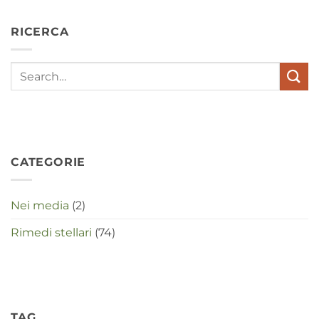
depressies
en
RICERCA
stress
met
elkaar
te
maken
in
deze
crisistijd?
CATEGORIE
Nei media
(2)
Rimedi stellari
(74)
TAG