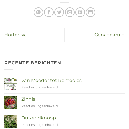
Hortensia
Genadekruid
RECENTE BERICHTEN
Van Moeder tot Remedies
Reacties uitgeschakeld
voor
Van
Moeder
Zinnia
tot
Reacties uitgeschakeld
voor
Remedies
Zinnia
Duizendknoop
Reacties uitgeschakeld
voor