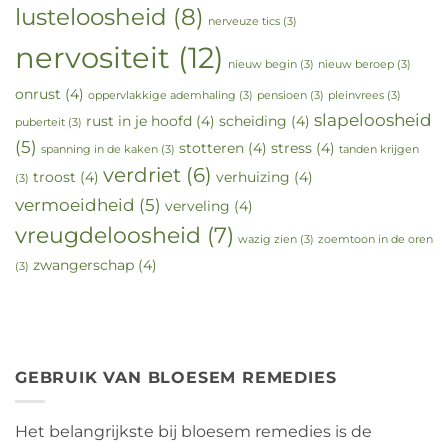
lusteloosheid
(8)
nerveuze tics
(3)
nervositeit
(12)
nieuw begin
(3)
nieuw beroep
(3)
onrust
(4)
oppervlakkige ademhaling
(3)
pensioen
(3)
pleinvrees
(3)
slapeloosheid
rust in je hoofd
(4)
scheiding
(4)
puberteit
(3)
(5)
stotteren
(4)
stress
(4)
spanning in de kaken
(3)
tanden krijgen
verdriet
(6)
troost
(4)
verhuizing
(4)
(3)
vermoeidheid
(5)
verveling
(4)
vreugdeloosheid
(7)
wazig zien
(3)
zoemtoon in de oren
zwangerschap
(4)
(3)
GEBRUIK VAN BLOESEM REMEDIES
Het belangrijkste bij bloesem remedies is de