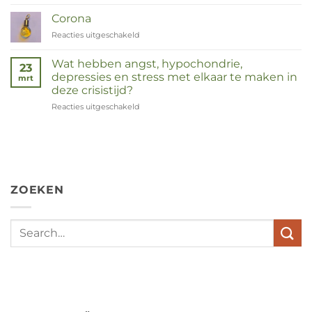
Duizendknoop
Corona
Reacties uitgeschakeld
voor
Corona
Wat hebben angst, hypochondrie,
23
depressies en stress met elkaar te maken in
mrt
deze crisistijd?
Reacties uitgeschakeld
voor
Wat
hebben
angst,
hypochondrie,
depressies
en
ZOEKEN
stress
met
elkaar
te
maken
in
deze
crisistijd?