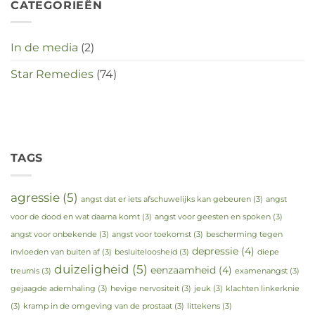
CATEGORIEËN
In de media
(2)
Star Remedies
(74)
TAGS
agressie
(5)
angst dat er iets afschuwelijks kan gebeuren
(3)
angst
voor de dood en wat daarna komt
(3)
angst voor geesten en spoken
(3)
angst voor onbekende
(3)
angst voor toekomst
(3)
bescherming tegen
depressie
(4)
invloeden van buiten af
(3)
besluiteloosheid
(3)
diepe
duizeligheid
(5)
eenzaamheid
(4)
treurnis
(3)
examenangst
(3)
gejaagde ademhaling
(3)
hevige nervositeit
(3)
jeuk
(3)
klachten linkerknie
(3)
kramp in de omgeving van de prostaat
(3)
littekens
(3)