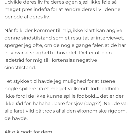
udvikle deres liv fra deres egen sjæl, ikke føle så
meget pres indefra for at ændre deres liv i denne
periode af deres liv.
Når folk, der kommer til mig, ikke klart kan angive
denne sindstilstand som et resultat af interviewet,
spørger jeg ofte, om de nogle gange føler, at de har
et virvar af spaghetti i hovedet. Det er ofte en
ledetråd for mig til Hortensias negative
sindstilstand.
I et stykke tid havde jeg mulighed for at træne
nogle spillere fra et meget velkendt fodboldhold.
Ikke fordi de ikke kunne spille fodbold.... det er der
ikke råd for, hahaha... bare for sjov (dog??). Nej, de var
alle faret vild på trods af al den økonomiske rigdom,
de havde.
Alt gik godt for dem.