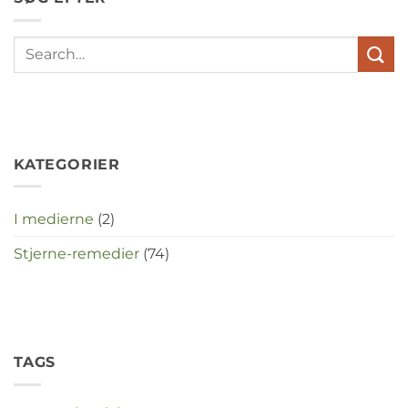
met
elkaar
te
maken
in
deze
crisistijd?
KATEGORIER
I medierne
(2)
Stjerne-remedier
(74)
TAGS