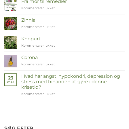
Fra mor til remedier
Kommentarer lukket
til
Van
Moeder
Zinnia
tot
Kommentarer lukket
til
Remedies
Zinnia
Knopurt
Kommentarer lukket
til
Duizendknoop
Corona
Kommentarer lukket
til
Corona
Hvad har angst, hypokondri, depression og
23
stress med hinanden at gøre i denne
mar
krisetid?
Kommentarer lukket
til
Wat
hebben
angst,
hypochondrie,
depressies
en
SØG EFTER
stress