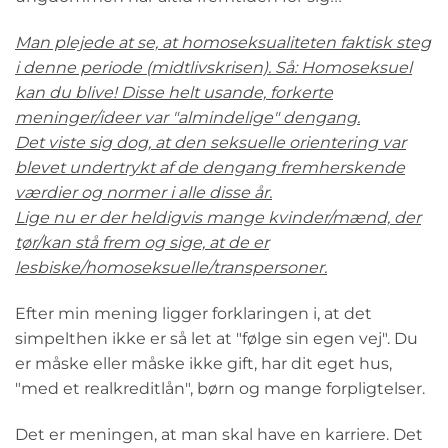
Man plejede at se, at homoseksualiteten faktisk steg
i denne periode (midtlivskrisen). Så: Homoseksuel
kan du blive! Disse helt usande, forkerte
meninger/ideer var "almindelige" dengang.
Det viste sig dog, at den seksuelle orientering var
blevet undertrykt af de dengang fremherskende
værdier og normer i alle disse år.
Lige nu er der heldigvis mange kvinder/mænd, der
tør/kan stå frem og sige, at de er
lesbiske/homoseksuelle/transpersoner.
Efter min mening ligger forklaringen i, at det
simpelthen ikke er så let at "følge sin egen vej". Du
er måske eller måske ikke gift, har dit eget hus,
"med et realkreditlån", børn og mange forpligtelser.
Det er meningen, at man skal have en karriere. Det