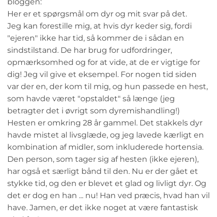
bloggen:
Her er et spørgsmål om dyr og mit svar på det.
Jeg kan forestille mig, at hvis dyr keder sig, fordi
"ejeren" ikke har tid, så kommer de i sådan en
sindstilstand. De har brug for udfordringer,
opmærksomhed og for at vide, at de er vigtige for
dig! Jeg vil give et eksempel. For nogen tid siden
var der en, der kom til mig, og hun passede en hest,
som havde været "opstaldet" så længe (jeg
betragter det i øvrigt som dyremishandling!)
Hesten er omkring 28 år gammel. Det stakkels dyr
havde mistet al livsglæde, og jeg lavede kærligt en
kombination af midler, som inkluderede hortensia.
Den person, som tager sig af hesten (ikke ejeren),
har også et særligt bånd til den. Nu er der gået et
stykke tid, og den er blevet et glad og livligt dyr. Og
det er dog en han ... nu! Han ved præcis, hvad han vil
have. Jamen, er det ikke noget at være fantastisk