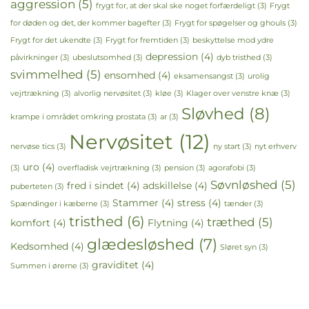
aggression
(5)
frygt for, at der skal ske noget forfærdeligt
(3)
Frygt
for døden og det, der kommer bagefter
(3)
Frygt for spøgelser og ghouls
(3)
Frygt for det ukendte
(3)
Frygt for fremtiden
(3)
beskyttelse mod ydre
depression
(4)
påvirkninger
(3)
ubeslutsomhed
(3)
dyb tristhed
(3)
svimmelhed
(5)
ensomhed
(4)
eksamensangst
(3)
urolig
vejrtrækning
(3)
alvorlig nervøsitet
(3)
kløe
(3)
Klager over venstre knæ
(3)
Sløvhed
(8)
krampe i området omkring prostata
(3)
ar
(3)
Nervøsitet
(12)
nervøse tics
(3)
ny start
(3)
nyt erhverv
uro
(4)
(3)
overfladisk vejrtrækning
(3)
pension
(3)
agorafobi
(3)
Søvnløshed
(5)
fred i sindet
(4)
adskillelse
(4)
puberteten
(3)
Stammer
(4)
stress
(4)
Spændinger i kæberne
(3)
tænder
(3)
tristhed
(6)
træthed
(5)
komfort
(4)
Flytning
(4)
glædesløshed
(7)
Kedsomhed
(4)
Sløret syn
(3)
graviditet
(4)
Summen i ørerne
(3)