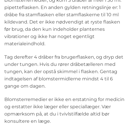
blomsterremedier, og kom 3 dråber af hver i 30 ml.
pipetteflasken. En anden gylden retningslinje er: 1
dråbe fra stamflasken eller stamflaskerne til 10 ml
kildevand. Det er ikke nødvendigt at ryste flasken
før brug, da den kun indeholder planternes
vibrationer og ikke har noget egentligt
materialeindhold.
Tag derefter 4 dråber fra brugerflasken, og dryp det
under tungen. Hvis du rører dråbetælleren med
tungen, kan der opstå skimmel i flasken. Gentag
indtagelsen af blomstermidlerne mindst 4 til 6
gange om dagen.
Blomsterremedier er ikke en erstatning for medicin
og erstatter ikke læger eller speciallæger. Vær
opmærksom på, at du i tvivlstilfælde altid bør
konsultere en læge.