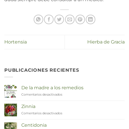
Hortensia
Hierba de Gracia
PUBLICACIONES RECIENTES
De la madre a los remedios
Comentarios desactivados
en
Van
Moeder
Zinnia
tot
Comentarios desactivados
en
Remedies
Zinnia
Centidonia