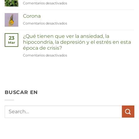
Comentarios desactivados
en
Duizendknoop
Corona
Comentarios desactivados
en
Corona
¿Qué tienen que ver la ansiedad, la
23
hipocondría, la depresión y el estrés en esta
Mar
época de crisis?
Comentarios desactivados
en
Wat
hebben
angst,
hypochondrie,
depressies
en
BUSCAR EN
stress
met
elkaar
te
maken
in
deze
crisistijd?