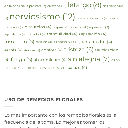
letargo
(8)
en la zona de la próstata
(3)
cicatrices
(3)
tics nerviosos
nerviosismo
(12)
(3)
nuevo comienzo
(3)
nueva
disturbios
(4)
profesión
(3)
respiración superficial
(3)
pensión
(3)
tranquilidad
(4)
separación
(4)
agorafobia
(3)
pubertad
(3)
insomnio
(5)
tartamudeo
(4)
tensión en las mandíbulas
(3)
tristeza
(6)
estrés
(4)
confort
(4)
reubicación
dientes
(3)
sin alegría
(7)
fatiga
(5)
(4)
aburrimiento
(4)
visión
embarazo
(4)
borrosa
(3)
zumbido en los oídos
(3)
USO DE REMEDIOS FLORALES
Lo más importante con los remedios florales es la
frecuencia de la toma. Lo mejor es tomar los