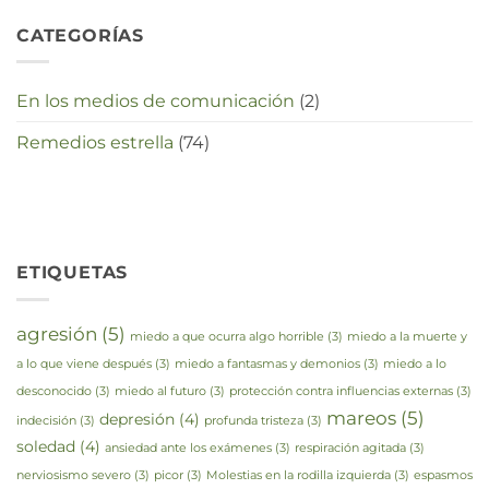
CATEGORÍAS
En los medios de comunicación
(2)
Remedios estrella
(74)
ETIQUETAS
agresión
(5)
miedo a que ocurra algo horrible
(3)
miedo a la muerte y
a lo que viene después
(3)
miedo a fantasmas y demonios
(3)
miedo a lo
desconocido
(3)
miedo al futuro
(3)
protección contra influencias externas
(3)
mareos
(5)
depresión
(4)
indecisión
(3)
profunda tristeza
(3)
soledad
(4)
ansiedad ante los exámenes
(3)
respiración agitada
(3)
nerviosismo severo
(3)
picor
(3)
Molestias en la rodilla izquierda
(3)
espasmos