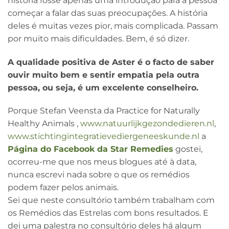
história fosse apenas uma introdução para a pessoa
começar a falar das suas preocupações. A história
deles é muitas vezes pior, mais complicada. Passam
por muito mais dificuldades. Bem, é só dizer.
A qualidade positiva de Aster é o facto de saber
ouvir muito bem e sentir empatia pela outra
pessoa, ou seja, é um excelente conselheiro.
Porque Stefan Veensta da Practice for Naturally
Healthy Animals ,
www.natuurlijkgezondedieren.nl
,
www.stichtingintegratievediergeneeskunde.nl
a
Página do Facebook da Star Remedies
gostei,
ocorreu-me que nos meus blogues até à data,
nunca escrevi nada sobre o que os remédios
podem fazer pelos animais.
Sei que neste consultório também trabalham com
os Remédios das Estrelas com bons resultados. E
dei uma palestra no consultório deles há algum