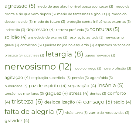
agressão
(5)
medo de que algo horrível possa acontecer
(3)
medo da
morte e do que vem depois
(3)
medo de fantasmas e ghouls
(3)
medo do
desconhecido
(3)
medo do futuro
(3)
proteção contra influências externas
(3)
tonturas
(5)
depressão
(4)
indecisão
(3)
tristeza profunda
(3)
solidão
(4)
ansiedade de exame
(3)
respiração agitada
(3)
nervosismo
grave
(3)
comichão
(3)
Queixas no joelho esquerdo
(3)
espasmos na zona da
letargia
(8)
próstata
(3)
cicatrizes
(3)
tiques nervosos
(3)
nervosismo
(12)
novo começo
(3)
nova profissão
(3)
agitação
(4)
respiração superficial
(3)
pensão
(3)
agorafobia
(3)
insónia
(5)
paz de espírito
(4)
separação
(4)
puberdade
(3)
gaguez
(4)
stress
(4)
conforto
tensão nos maxilares
(3)
dentes
(3)
tristeza
(6)
cansaço
(5)
(4)
deslocalização
(4)
tédio
(4)
falta de alegria
(7)
visão turva
(3)
zumbido nos ouvidos
(3)
gravidez
(4)