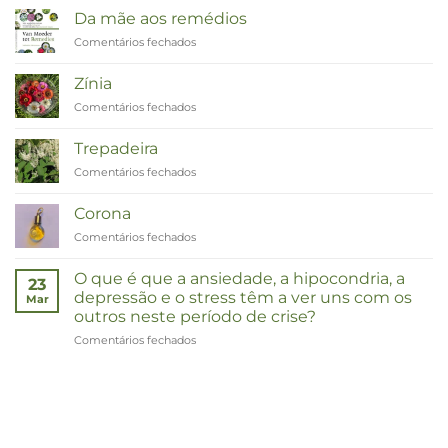
Da mãe aos remédios
Comentários fechados
em
Van
Moeder
Zínia
tot
Comentários fechados
em
Remedies
Zinnia
Trepadeira
Comentários fechados
em
Duizendknoop
Corona
Comentários fechados
em
Corona
O que é que a ansiedade, a hipocondria, a
23
depressão e o stress têm a ver uns com os
Mar
outros neste período de crise?
Comentários fechados
em
Wat
hebben
angst,
hypochondrie,
depressies
en