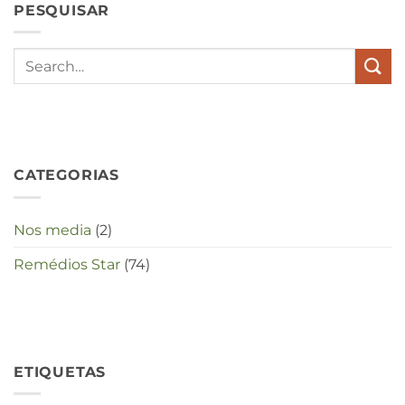
PESQUISAR
stress
met
elkaar
te
maken
in
deze
crisistijd?
CATEGORIAS
Nos media
(2)
Remédios Star
(74)
ETIQUETAS