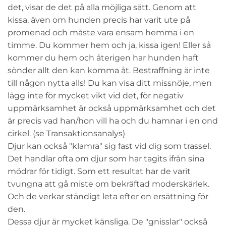
det, visar de det på alla möjliga sätt. Genom att
kissa, även om hunden precis har varit ute på
promenad och måste vara ensam hemma i en
timme. Du kommer hem och ja, kissa igen! Eller så
kommer du hem och återigen har hunden haft
sönder allt den kan komma åt. Bestraffning är inte
till någon nytta alls! Du kan visa ditt missnöje, men
lägg inte för mycket vikt vid det, för negativ
uppmärksamhet är också uppmärksamhet och det
är precis vad han/hon vill ha och du hamnar i en ond
cirkel. (se Transaktionsanalys)
Djur kan också "klamra" sig fast vid dig som trassel.
Det handlar ofta om djur som har tagits ifrån sina
mödrar för tidigt. Som ett resultat har de varit
tvungna att gå miste om bekräftad moderskärlek.
Och de verkar ständigt leta efter en ersättning för
den.
Dessa djur är mycket känsliga. De "gnisslar" också