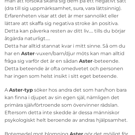
man att försöka skaffa sig dem på ett negativt sätt
(dra till sig uppmärksamhet, sura, vara lättsinnig).
Erfarenheten visar att det är mer sannolikt eller
lättare att skaffa sig negativa stroke än positiva.
Detta kan påverka resten av ditt liv..... tills du börjar
åtgärda naturligt.....
Detta har alltid stannat kvar i mitt sinne. Så om du
har en
Aster
-vuxen/barn/djur möts kan man alltid
fråga sig varför det är en sådan
Aster
-beteende.
Detta beteende är ofta omedvetet och personen
har ingen som helst insikt i sitt eget beteende.
A
Aster-typ
söker hos andra det som han/hon bara
kan finna i djupet av sin egen själ, nämligen det
primära självförtroende som övervinner rädslan.
Eftersom detta inte skedde är dessa människor
psykologiskt helt beroende av andras hjälpsamhet.
Botemedel mot blomning
Aster
gör det möjligt för