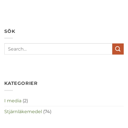
Wat
hebben
angst,
hypochondrie,
depressies
en
SÖK
stress
met
elkaar
te
maken
in
deze
crisistijd?
KATEGORIER
I media
(2)
Stjärnläkemedel
(74)