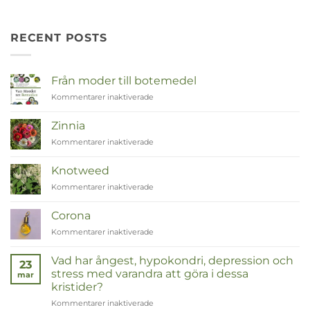
RECENT POSTS
Från moder till botemedel
Kommentarer inaktiverade
för
Van
Moeder
Zinnia
tot
Kommentarer inaktiverade
för
Remedies
Zinnia
Knotweed
Kommentarer inaktiverade
för
Duizendknoop
Corona
Kommentarer inaktiverade
för
Corona
Vad har ångest, hypokondri, depression och
23
stress med varandra att göra i dessa
mar
kristider?
Kommentarer inaktiverade
för