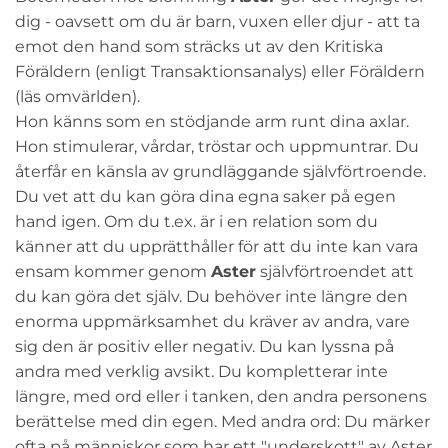
dig - oavsett om du är barn, vuxen eller djur - att ta
emot den hand som sträcks ut av den Kritiska
Föräldern (enligt Transaktionsanalys) eller Föräldern
(läs omvärlden).
Hon känns som en stödjande arm runt dina axlar.
Hon stimulerar, vårdar, tröstar och uppmuntrar. Du
återfår en känsla av grundläggande självförtroende.
Du vet att du kan göra dina egna saker på egen
hand igen. Om du t.ex. är i en relation som du
känner att du upprätthåller för att du inte kan vara
ensam kommer genom
Aster
självförtroendet att
du kan göra det själv. Du behöver inte längre den
enorma uppmärksamhet du kräver av andra, vare
sig den är positiv eller negativ. Du kan lyssna på
andra med verklig avsikt. Du kompletterar inte
längre, med ord eller i tanken, den andra personens
berättelse med din egen. Med andra ord: Du märker
ofta på människor som har ett "underskott" av Aster