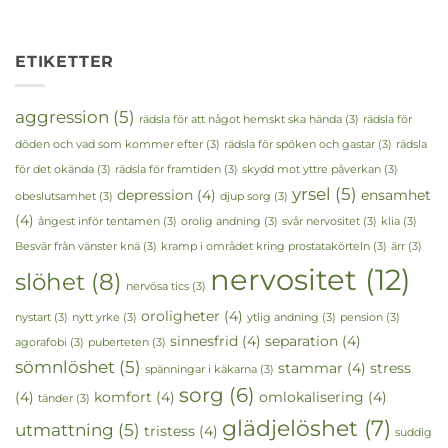
ETIKETTER
aggression
(5)
rädsla för att något hemskt ska hända
(3)
rädsla för
döden och vad som kommer efter
(3)
rädsla för spöken och gastar
(3)
rädsla
för det okända
(3)
rädsla för framtiden
(3)
skydd mot yttre påverkan
(3)
yrsel
(5)
depression
(4)
ensamhet
obeslutsamhet
(3)
djup sorg
(3)
(4)
ångest inför tentamen
(3)
orolig andning
(3)
svår nervositet
(3)
klia
(3)
Besvär från vänster knä
(3)
kramp i området kring prostatakörteln
(3)
ärr
(3)
nervositet
(12)
slöhet
(8)
nervösa tics
(3)
oroligheter
(4)
nystart
(3)
nytt yrke
(3)
ytlig andning
(3)
pension
(3)
sinnesfrid
(4)
separation
(4)
agorafobi
(3)
puberteten
(3)
sömnlöshet
(5)
stammar
(4)
stress
spänningar i käkarna
(3)
sorg
(6)
(4)
komfort
(4)
omlokalisering
(4)
tänder
(3)
glädjelöshet
(7)
utmattning
(5)
tristess
(4)
suddig