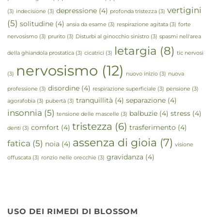
vertigini
depressione
(4)
(3)
indecisione
(3)
profonda tristezza
(3)
(5)
solitudine
(4)
ansia da esame
(3)
respirazione agitata
(3)
forte
nervosismo
(3)
prurito
(3)
Disturbi al ginocchio sinistro
(3)
spasmi nell'area
letargia
(8)
della ghiandola prostatica
(3)
cicatrici
(3)
tic nervosi
nervosismo
(12)
(3)
nuovo inizio
(3)
nuova
disordine
(4)
professione
(3)
respirazione superficiale
(3)
pensione
(3)
tranquillità
(4)
separazione
(4)
agorafobia
(3)
pubertà
(3)
insonnia
(5)
balbuzie
(4)
stress
(4)
tensione delle mascelle
(3)
tristezza
(6)
comfort
(4)
trasferimento
(4)
denti
(3)
assenza di gioia
(7)
fatica
(5)
noia
(4)
visione
gravidanza
(4)
offuscata
(3)
ronzio nelle orecchie
(3)
USO DEI RIMEDI DI BLOSSOM