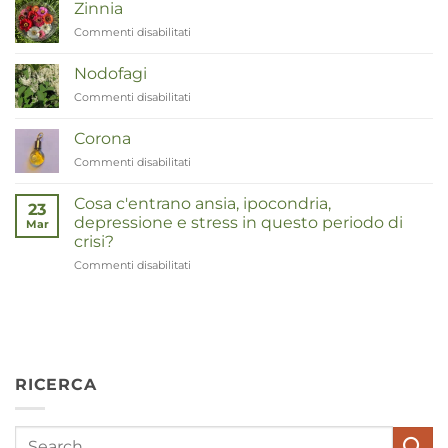
Moeder
Zinnia
tot
Commenti disabilitati
su
Remedies
Zinnia
Nodofagi
Commenti disabilitati
su
Duizendknoop
Corona
Commenti disabilitati
su
Corona
Cosa c'entrano ansia, ipocondria,
23
depressione e stress in questo periodo di
Mar
crisi?
Commenti disabilitati
su
Wat
hebben
angst,
hypochondrie,
depressies
en
RICERCA
stress
met
elkaar
te