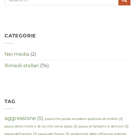
maken
in
deze
crisistijd?
CATEGORIE
Nei media
(2)
Rimedi stellari
(74)
TAG
aggressione
(5)
paura che possa accadere qualcosa di orribile
(3)
paura della morte e di ciò che viene dopo
(3)
paura di fantasmi e demoni
(3)
paura dell'ignoto
(3)
paura del futuro
(3)
protezione dalle influenze esterne