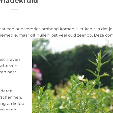
nadekruid
t een oud verdriet omhoog komen. Het kan zijn dat je
emedie, maar dit huilen lost veel oud zeer op. Deze co
beschreven
schreven.
ken naar
nderen
afschermen.
ng en liefde
zeker de