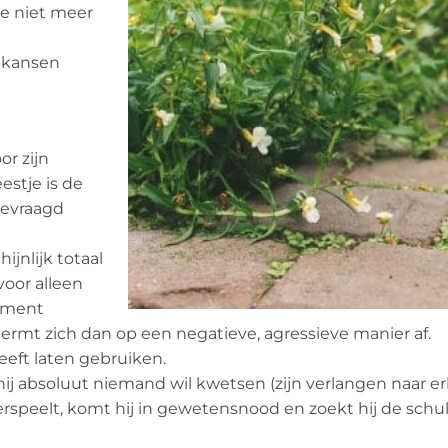
e niet meer
 kansen
or zijn
estje is de
gevraagd
ijnlijk totaal
voor alleen
moment
hermt zich dan op een negatieve, agressieve manier af.
heeft laten gebruiken.
n hij absoluut niemand wil kwetsen (zijn verlangen naar er
 verspeelt, komt hij in gewetensnood en zoekt hij de sch