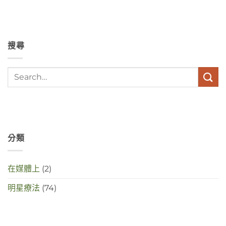
hebben
angst,
hypochondrie,
depressies
en
搜尋
stress
met
elkaar
te
maken
in
deze
crisistijd?〉
中
分類
在媒體上
(2)
明星療法
(74)