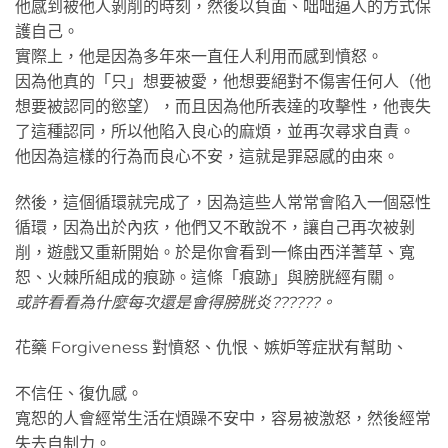
他感到被他人剝削的時刻，然後以負面、咄咄逼人的方式保
護自己。
實際上，他是因為多年來一直任人利用而感到憤怒。
因為他真的「只」想要被愛，他想要絕對不傷害任何人（他
想要被認同的慾望），而且因為他所表達的攻擊性，他喪失
了這種認同，所以他陷入良心的麻煩，並再次尋求自責。
他因為這樣的行為而良心不安，這就是罪惡感的由來。
然後，這個循環就完成了，因為這些人常常會陷入一個惡性
循環，因為出於內疚，他們又不敢說不，讓自己再次被剝
削，遊戲又重新開始。於是你會看到一條由西洋蓍草、寬
恕、火棘所組成的痕跡。這條「痕跡」與膀胱經有關。
或許看看為什麼每次還是會得膀胱炎??????。
花藥 Forgiveness 對憤怒、仇恨、嫉妒等症狀有幫助、
不信任、復仇感。
寬恕的人會經常生活在煩躁不安中，容易被激怒，然後經常
失去自制力。