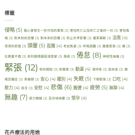
標籤
侵略
(5)
擔心會發生一些可怕的事情
(3)
害怕死亡以及死亡之後的一切
(3)
害怕鬼
沮喪
(4)
魂
(3)
對未知的恐懼
(3)
對未來的恐懼
(3)
防止外界影響
(3)
優柔寡斷
(3)
頭暈
(5)
孤獨
(4)
深深的悲傷
(3)
考試焦慮
(3)
呼吸困難
(3)
嚴重緊張
(3)
癢
(3)
倦怠
(8)
左膝蓋不適
(3)
前列腺周圍區域痙攣
(3)
傷疤
(3)
神經性抽搐
(3)
緊張
(12)
動盪
(4)
新的開始
(3)
新職業
(3)
淺呼吸
(3)
退休金
(3)
廣
失眠
(5)
安心
(4)
離別
(4)
口吃
(4)
場恐懼症
(3)
青春期
(3)
下顎緊張
(3)
悲傷
(6)
疲勞
(5)
壓力
(4)
安慰
(4)
搬遷
(4)
無聊
(4)
長牙
(3)
無趣
(7)
懷孕
(4)
視力模糊
(3)
耳朵嗡嗡響
(3)
花卉療法的用途