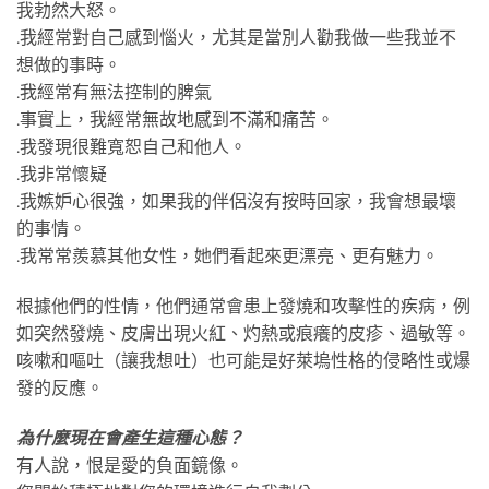
我勃然大怒。
.我經常對自己感到惱火，尤其是當別人勸我做一些我並不
想做的事時。
.我經常有無法控制的脾氣
.事實上，我經常無故地感到不滿和痛苦。
.我發現很難寬恕自己和他人。
.我非常懷疑
.我嫉妒心很強，如果我的伴侶沒有按時回家，我會想最壞
的事情。
.我常常羨慕其他女性，她們看起來更漂亮、更有魅力。
根據他們的性情，他們通常會患上發燒和攻擊性的疾病，例
如突然發燒、皮膚出現火紅、灼熱或痕癢的皮疹、過敏等。
咳嗽和嘔吐（讓我想吐）也可能是好萊塢性格的侵略性或爆
發的反應。
為什麼現在會產生這種心態？
有人說，恨是愛的負面鏡像。