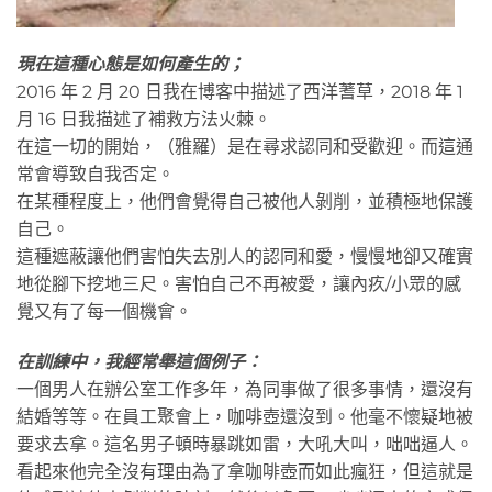
現在這種心態是如何產生的；
2016 年 2 月 20 日我在博客中描述了西洋蓍草，2018 年 1
月 16 日我描述了補救方法火棘。
在這一切的開始，（雅羅）是在尋求認同和受歡迎。而這通
常會導致自我否定。
在某種程度上，他們會覺得自己被他人剝削，並積極地保護
自己。
這種遮蔽讓他們害怕失去別人的認同和愛，慢慢地卻又確實
地從腳下挖地三尺。害怕自己不再被愛，讓內疚/小眾的感
覺又有了每一個機會。
在訓練中，我經常舉這個例子：
一個男人在辦公室工作多年，為同事做了很多事情，還沒有
結婚等等。在員工聚會上，咖啡壺還沒到。他毫不懷疑地被
要求去拿。這名男子頓時暴跳如雷，大吼大叫，咄咄逼人。
看起來他完全沒有理由為了拿咖啡壺而如此瘋狂，但這就是