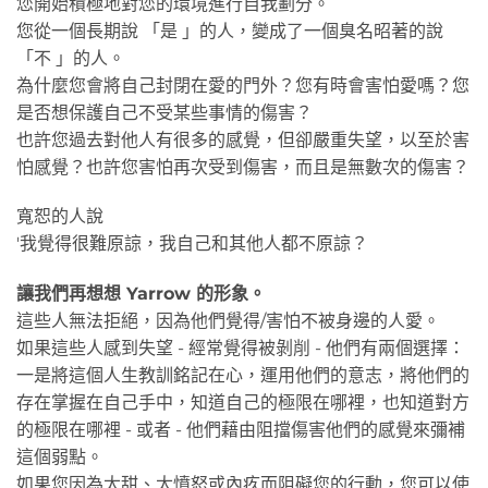
您開始積極地對您的環境進行自我劃分。
您從一個長期說 「是 」的人，變成了一個臭名昭著的說
「不 」的人。
為什麼您會將自己封閉在愛的門外？您有時會害怕愛嗎？您
是否想保護自己不受某些事情的傷害？
也許您過去對他人有很多的感覺，但卻嚴重失望，以至於害
怕感覺？也許您害怕再次受到傷害，而且是無數次的傷害？
寬恕的人說
'我覺得很難原諒，我自己和其他人都不原諒？
讓我們再想想 Yarrow 的形象。
這些人無法拒絕，因為他們覺得/害怕不被身邊的人愛。
如果這些人感到失望 - 經常覺得被剝削 - 他們有兩個選擇：
一是將這個人生教訓銘記在心，運用他們的意志，將他們的
存在掌握在自己手中，知道自己的極限在哪裡，也知道對方
的極限在哪裡 - 或者 - 他們藉由阻擋傷害他們的感覺來彌補
這個弱點。
如果您因為太甜、太憤怒或內疚而阻礙您的行動，您可以使