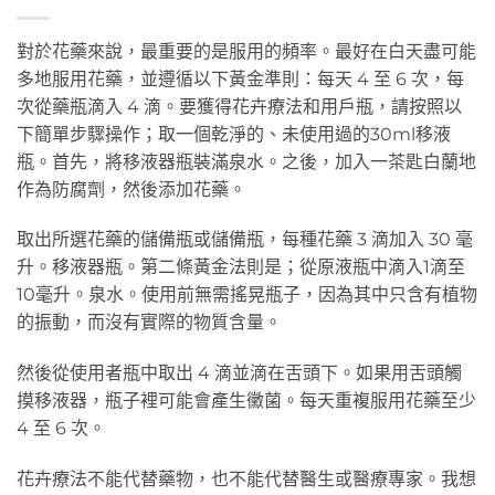
對於花藥來說，最重要的是服用的頻率。最好在白天盡可能
多地服用花藥，並遵循以下黃金準則：每天 4 至 6 次，每
次從藥瓶滴入 4 滴。要獲得花卉療法和用戶瓶，請按照以
下簡單步驟操作；取一個乾淨的、未使用過的30ml移液
瓶。首先，將移液器瓶裝滿泉水。之後，加入一茶匙白蘭地
作為防腐劑，然後添加花藥。
取出所選花藥的儲備瓶或儲備瓶，每種花藥 3 滴加入 30 毫
升。移液器瓶。第二條黃金法則是；從原液瓶中滴入1滴至
10毫升。泉水。使用前無需搖晃瓶子，因為其中只含有植物
的振動，而沒有實際的物質含量。
然後從使用者瓶中取出 4 滴並滴在舌頭下。如果用舌頭觸
摸移液器，瓶子裡可能會產生黴菌。每天重複服用花藥至少
4 至 6 次。
花卉療法不能代替藥物，也不能代替醫生或醫療專家。我想