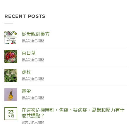
RECENT POSTS
從母親到藥方
在
留言功能已關閉
〈Van
Moeder
百日草
tot
在
留言功能已關閉
Remedies〉
〈Zinnia〉
中
中
虎杖
在
留言功能已關閉
〈Duizendknoop〉
中
電暈
在
留言功能已關閉
〈Corona〉
中
在這次危機時刻，焦慮、疑病症、憂鬱和壓力有什
23
麼共通點？
3 月
在
留言功能已關閉
〈Wat