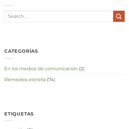
met
elkaar
te
maken
in
deze
crisistijd?
CATEGORÍAS
En los medios de comunicación
(2)
Remedios estrella
(74)
ETIQUETAS