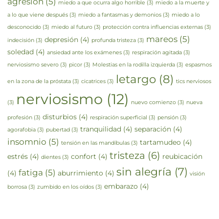
agresión
(5)
miedo a que ocurra algo horrible
(3)
miedo a la muerte y
a lo que viene después
(3)
miedo a fantasmas y demonios
(3)
miedo a lo
desconocido
(3)
miedo al futuro
(3)
protección contra influencias externas
(3)
mareos
(5)
depresión
(4)
indecisión
(3)
profunda tristeza
(3)
soledad
(4)
ansiedad ante los exámenes
(3)
respiración agitada
(3)
nerviosismo severo
(3)
picor
(3)
Molestias en la rodilla izquierda
(3)
espasmos
letargo
(8)
en la zona de la próstata
(3)
cicatrices
(3)
tics nerviosos
nerviosismo
(12)
(3)
nuevo comienzo
(3)
nueva
disturbios
(4)
profesión
(3)
respiración superficial
(3)
pensión
(3)
tranquilidad
(4)
separación
(4)
agorafobia
(3)
pubertad
(3)
insomnio
(5)
tartamudeo
(4)
tensión en las mandíbulas
(3)
tristeza
(6)
estrés
(4)
confort
(4)
reubicación
dientes
(3)
sin alegría
(7)
fatiga
(5)
(4)
aburrimiento
(4)
visión
embarazo
(4)
borrosa
(3)
zumbido en los oídos
(3)