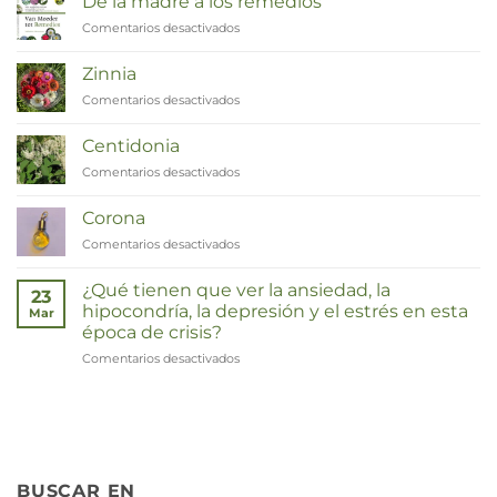
De la madre a los remedios
Comentarios desactivados
en
Van
Moeder
Zinnia
tot
Comentarios desactivados
en
Remedies
Zinnia
Centidonia
Comentarios desactivados
en
Duizendknoop
Corona
Comentarios desactivados
en
Corona
¿Qué tienen que ver la ansiedad, la
23
hipocondría, la depresión y el estrés en esta
Mar
época de crisis?
Comentarios desactivados
en
Wat
hebben
angst,
hypochondrie,
depressies
en
BUSCAR EN
stress