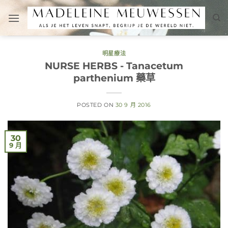
Skip
to
content
明星療法
NURSE HERBS - Tanacetum
parthenium 藥草
POSTED ON
30 9 月 2016
30
9 月