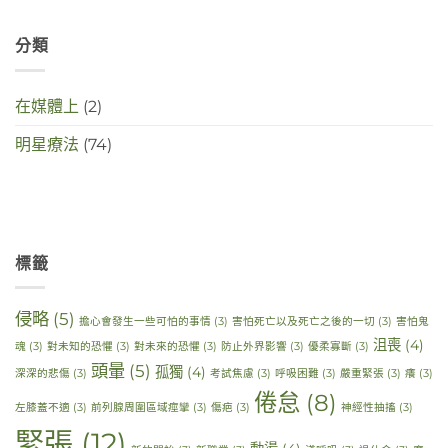
分類
在媒體上
(2)
明星療法
(74)
標籤
侵略
(5)
擔心會發生一些可怕的事情
(3)
害怕死亡以及死亡之後的一切
(3)
害怕鬼
沮喪
(4)
魂
(3)
對未知的恐懼
(3)
對未來的恐懼
(3)
防止外界影響
(3)
優柔寡斷
(3)
頭暈
(5)
孤獨
(4)
深深的悲傷
(3)
考試焦慮
(3)
呼吸困難
(3)
嚴重緊張
(3)
癢
(3)
倦怠
(8)
左膝蓋不適
(3)
前列腺周圍區域痙攣
(3)
傷疤
(3)
神經性抽搐
(3)
緊張
(12)