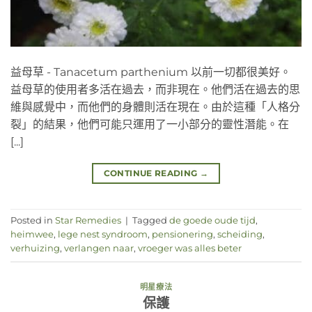
益母草 - Tanacetum parthenium 以前一切都很美好。
益母草的使用者多活在過去，而非現在。他們活在過去的思
維與感覺中，而他們的身體則活在現在。由於這種「人格分
裂」的結果，他們可能只運用了一小部分的靈性潛能。在
[...]
CONTINUE READING
→
Posted in
Star Remedies
|
Tagged
de goede oude tijd
,
heimwee
,
lege nest syndroom
,
pensionering
,
scheiding
,
verhuizing
,
verlangen naar
,
vroeger was alles beter
明星療法
保護