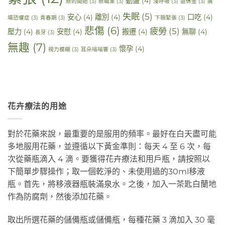
動盪
(4)
新的開始
(3)
新職業
(3)
淺呼吸
(3)
退休金
(3)
廣
失眠
(5)
安心
(4)
離別
(4)
口吃
(4)
場恐懼症
(3)
青春期
(3)
下顎緊張
(3)
悲傷
(6)
疲勞
(5)
壓力
(4)
安慰
(4)
搬遷
(4)
無聊
(4)
長牙
(3)
無趣
(7)
懷孕
(4)
視力模糊
(3)
耳朵嗡嗡響
(3)
花卉療法的用途
對於花藥來說，最重要的是服用的頻率。最好在白天盡可能
多地服用花藥，並遵循以下黃金準則：每天 4 至 6 次，每
次從藥瓶滴入 4 滴。要獲得花卉療法和用戶瓶，請按照以
下簡單步驟操作；取一個乾淨的、未使用過的30ml移液
瓶。首先，將移液器瓶裝滿泉水。之後，加入一茶匙白蘭地
作為防腐劑，然後添加花藥。
取出所選花藥的儲備瓶或儲備瓶，每種花藥 3 滴加入 30 毫