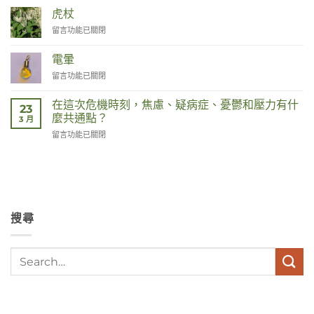
中
虎杖
在
留言功能已關閉
〈Duizendknoop〉
中
電暈
在
留言功能已關閉
〈Corona〉
中
在這次危機時刻，焦慮、疑病症、憂鬱和壓力有什
23
麼共通點？
3 月
在
留言功能已關閉
〈Wat
hebben
angst,
hypochondrie,
depressies
en
搜尋
stress
met
elkaar
te
maken
in
deze
crisistijd?〉
中