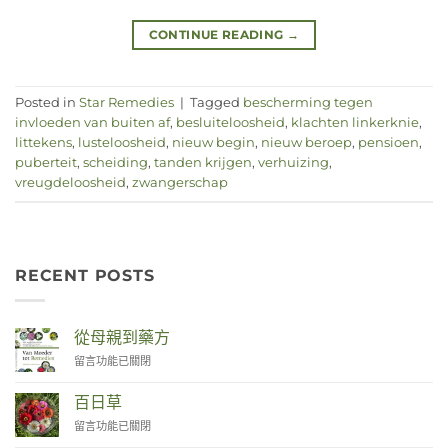
CONTINUE READING
→
Posted in
Star Remedies
|
Tagged
bescherming tegen
invloeden van buiten af
,
besluiteloosheid
,
klachten linkerknie
,
littekens
,
lusteloosheid
,
nieuw begin
,
nieuw beroep
,
pensioen
,
puberteit
,
scheiding
,
tanden krijgen
,
verhuizing
,
vreugdeloosheid
,
zwangerschap
RECENT POSTS
從母親到藥方
在
留言功能已關閉
〈Van
Moeder
百日草
tot
在
留言功能已關閉
Remedies〉
〈Zinnia〉
中