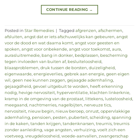
CONTINUE READING
→
Posted in
Star Remedies
|
Tagged
afgrenzen
,
afschermen
,
afsluiten
,
angst dat er iets afschuwelijks kan gebeuren
,
angst
voor de dood en wat daarna komt
,
angst voor geesten en
spoken
,
angst voor onbekende
,
angst voor toekomst
,
aura
,
aurasluitremedie
,
bang in donker
,
bedplassen
,
bescherming
tegen invloeden van buiten af
,
besluiteloosheid
,
blaasproblemen
,
druk tussen de borsten
,
duizeligheid
,
eigenwaarde
,
energieverlies
,
gebrek aan energie
,
geen eigen
wil
,
geen nee kunnen zeggen
,
gejaagde ademhaling
,
gejaagdheid
,
gevoel uitgebuit te worden
,
heeft erkenning
nodig
,
hevige nervositeit
,
hyperventilatie
,
klachten linkerknie
,
kramp in de omgeving van de prostaat
,
littekens
,
lusteloosheid
,
meegaand
,
nachtmerries
,
nagelbijten
,
nerveuze tics
,
nervositeit
,
nieuw begin
,
nieuw beroep
,
onrust
,
oppervlakkige
ademhaling
,
pensioen
,
pesten
,
puberteit
,
scheiding
,
spanning
in de kaken
,
tanden krijgen
,
tandenknarsen
,
treurnis
,
treurnis
zonder aanleiding
,
vage angsten
,
verhuizing
,
voelt zich een
voetveeg
,
vreugdeloosheid
,
woede-aanvallen
,
zwangerschap