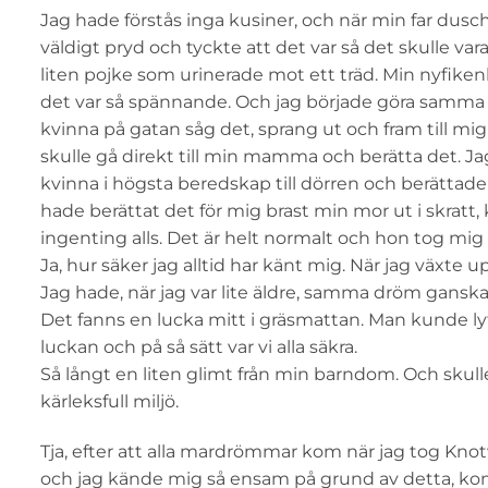
Jag hade förstås inga kusiner, och när min far dusc
väldigt pryd och tyckte att det var så det skulle var
liten pojke som urinerade mot ett träd. Min nyfikenh
det var så spännande. Och jag började göra samma s
kvinna på gatan såg det, sprang ut och fram till mig
skulle gå direkt till min mamma och berätta det. Ja
kvinna i högsta beredskap till dörren och berättad
hade berättat det för mig brast min mor ut i skratt,
ingenting alls. Det är helt normalt och hon tog mig
Ja, hur säker jag alltid har känt mig. När jag växte
Jag hade, när jag var lite äldre, samma dröm ganska o
Det fanns en lucka mitt i gräsmattan. Man kunde l
luckan och på så sätt var vi alla säkra.
Så långt en liten glimt från min barndom. Och skulle
kärleksfull miljö.
Tja, efter att alla mardrömmar kom när jag tog Kno
och jag kände mig så ensam på grund av detta, kom i