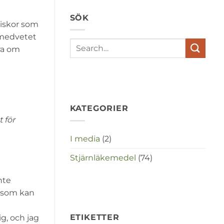
depressies
en
SÖK
stress
niskor som
met
elkaar
ermedvetet
te
ra om
maken
in
deze
crisistijd?
KATEGORIER
 för
I media
(2)
Stjärnläkemedel
(74)
nte
r, som kan
ETIKETTER
g, och jag