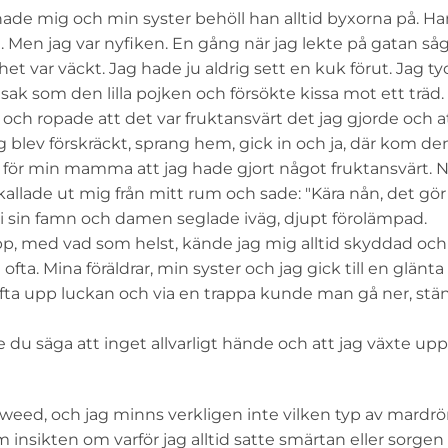
hade mig och min syster behöll han alltid byxorna på. Ha
a. Men jag var nyfiken. En gång när jag lekte på gatan så
et var väckt. Jag hade ju aldrig sett en kuk förut. Jag ty
ak som den lilla pojken och försökte kissa mot ett träd.
 och ropade att det var fruktansvärt det jag gjorde och 
g blev förskräckt, sprang hem, gick in och ja, där kom d
e för min mamma att jag hade gjort något fruktansvärt. 
 kallade ut mig från mitt rum och sade: "Kära nån, det gör
 i sin famn och damen seglade iväg, djupt förolämpad.
 upp, med vad som helst, kände jag mig alltid skyddad och
fta. Mina föräldrar, min syster och jag gick till en glänta
yfta upp luckan och via en trappa kunde man gå ner, stä
 du säga att inget allvarligt hände och att jag växte upp
tweed, och jag minns verkligen inte vilken typ av mard
nsikten om varför jag alltid satte smärtan eller sorgen 