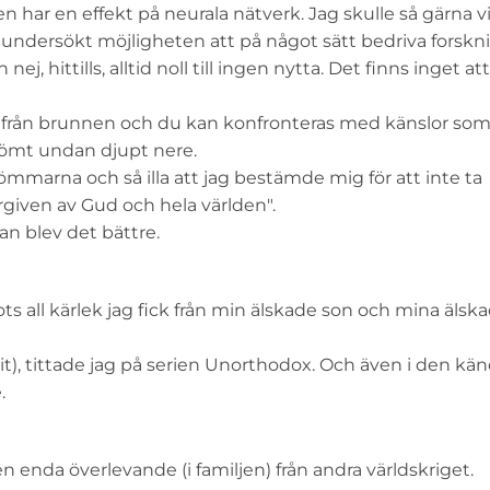
n har en effekt på neurala nätverk. Jag skulle så gärna vi
ch undersökt möjligheten att på något sätt bedriva forsk
, hittills, alltid noll till ingen nytta. Det finns inget at
t från brunnen och du kan konfronteras med känslor so
gömt undan djupt nere.
mmarna och så illa att jag bestämde mig för att inte ta
given av Gud och hela världen".
n blev det bättre.
ts all kärlek jag fick från min älskade son och mina älsk
it), tittade jag på serien Unorthodox. Och även i den kän
.
n enda överlevande (i familjen) från andra världskriget.