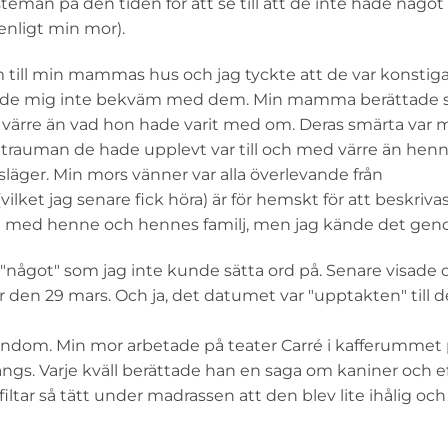
temän på den tiden för att se till att de inte hade något
enligt min mor).
 till min mammas hus och jag tyckte att de var konstig
 kände mig inte bekväm med dem. Min mamma berättade s
 värre än vad hon hade varit med om. Deras smärta var 
e trauman de hade upplevt var till och med värre än hen
läger. Min mors vänner var alla överlevande från
et jag senare fick höra) är för hemskt för att beskrivas
med henne och hennes familj, men jag kände det genom
något" som jag inte kunde sätta ord på. Senare visade d
 den 29 mars. Och ja, det datumet var "upptakten" till 
barndom. Min mor arbetade på teater Carré i kafferummet
 sängs. Varje kväll berättade han en saga om kaniner och e
iltar så tätt under madrassen att den blev lite ihålig oc