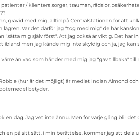
a patienter / klienters sorger, trauman, rädslor, osäkerhet
???
 gravid med mig, alltid på Centralstationen för att koll
 lägren. Var det därför jag "tog med mig" de här känslo
sätta mig själv först". Att jag också är viktig. Det har in
kt ibland men jag kände mig inte skyldig och ja, jag kan
värre än vad som händer med mig jag "gav tillbaka" till
Robbie (hur är det möjligt) är medlet Indian Almond oc
a botemedel betyder.
k en dag. Jag vet inte ännu. Men för varje gång blir det
en på sitt sätt, i min berättelse, kommer jag att dela ut