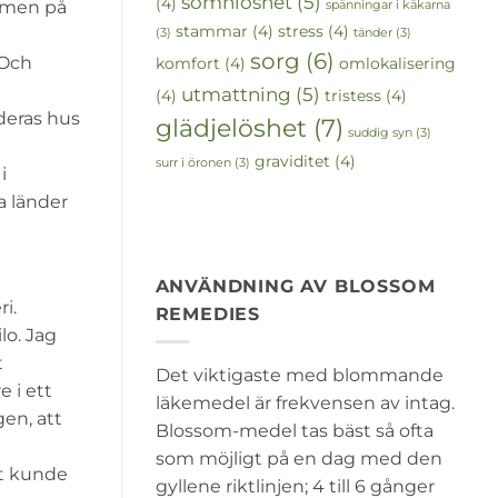
sömnlöshet
(5)
(4)
domen på
spänningar i käkarna
stammar
(4)
stress
(4)
(3)
tänder
(3)
sorg
(6)
 Och
komfort
(4)
omlokalisering
utmattning
(5)
(4)
tristess
(4)
 deras hus
glädjelöshet
(7)
suddig syn
(3)
graviditet
(4)
surr i öronen
(3)
i
a länder
ANVÄNDNING AV BLOSSOM
i.
REMEDIES
lo. Jag
t
Det viktigaste med blommande
e i ett
läkemedel är frekvensen av intag.
gen, att
Blossom-medel tas bäst så ofta
som möjligt på en dag med den
pt kunde
gyllene riktlinjen; 4 till 6 gånger