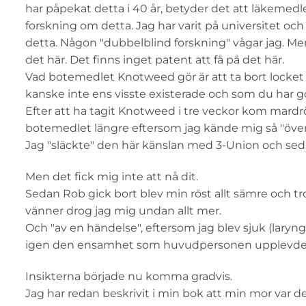
har påpekat detta i 40 år, betyder det att läkemedle
forskning om detta. Jag har varit på universitet o
detta. Någon "dubbelblind forskning" vågar jag. Men nej
det här. Det finns inget patent att få på det här.
Vad botemedlet Knotweed gör är att ta bort locke
kanske inte ens visste existerade och som du har 
Efter att ha tagit Knotweed i tre veckor kom mardrö
botemedlet längre eftersom jag kände mig så "över
Jag "släckte" den här känslan med 3-Union och seda
Men det fick mig inte att nå dit.
Sedan Rob gick bort blev min röst allt sämre och tro
vänner drog jag mig undan allt mer.
Och "av en händelse", eftersom jag blev sjuk (laryng
igen den ensamhet som huvudpersonen upplevde
Insikterna började nu komma gradvis.
Jag har redan beskrivit i min bok att min mor var de