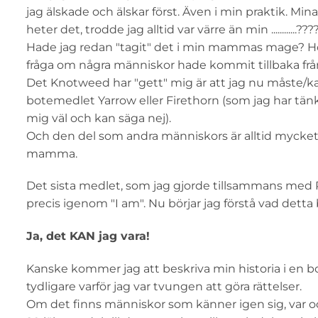
jag älskade och älskar först. Även i min praktik. Min
heter det, trodde jag alltid var värre än min ............???
Hade jag redan "tagit" det i min mammas mage? Hon,
fråga om några människor hade kommit tillbaka från
Det Knotweed har "gett" mig är att jag nu måste/kan "
botemedlet Yarrow eller Firethorn (som jag har tän
mig väl och kan säga nej).
Och den del som andra människors är alltid mycket 
mamma.
Det sista medlet, som jag gjorde tillsammans med 
precis igenom "I am". Nu börjar jag förstå vad dett
Ja, det KAN jag vara!
Kanske kommer jag att beskriva min historia i en bo
tydligare varför jag var tvungen att göra rättelser.
Om det finns människor som känner igen sig, var och 