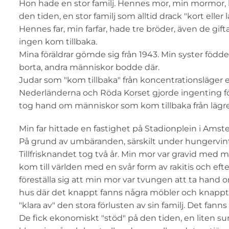
Hon hade en stor familj. Hennes mor, min mormor, had
den tiden, en stor familj som alltid drack "kort eller
Hennes far, min farfar, hade tre bröder, även de gi
ingen kom tillbaka.
Mina föräldrar gömde sig från 1943. Min syster födde
borta, andra människor bodde där.
Judar som "kom tillbaka" från koncentrationsläger 
Nederländerna och Röda Korset gjorde ingenting fö
tog hand om människor som kom tillbaka från lägr
Min far hittade en fastighet på Stadionplein i Amst
På grund av umbäranden, särskilt under hungervinter
Tillfrisknandet tog två år. Min mor var gravid med mi
kom till världen med en svår form av rakitis och eft
föreställa sig att min mor var tvungen att ta hand om
hus där det knappt fanns några möbler och knappt nå
"klara av" den stora förlusten av sin familj. Det fan
De fick ekonomiskt "stöd" på den tiden, en liten 