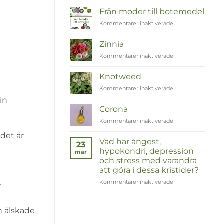
Från moder till botemedel
Kommentarer inaktiverade
för
Van
Moeder
Zinnia
tot
Kommentarer inaktiverade
för
Remedies
Zinnia
Knotweed
Kommentarer inaktiverade
för
Duizendknoop
in
Corona
Kommentarer inaktiverade
för
Corona
 det är
Vad har ångest,
23
hypokondri, depression
mar
och stress med varandra
att göra i dessa kristider?
Kommentarer inaktiverade
för
t
Wat
hebben
angst,
in älskade
hypochondrie,