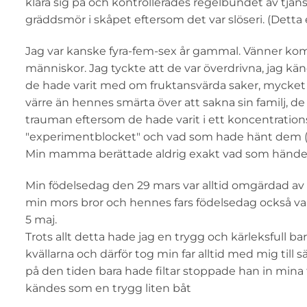
klara sig på och kontrollerades regelbundet av tjäns
gräddsmör i skåpet eftersom det var slöseri. (Detta 
Jag var kanske fyra-fem-sex år gammal. Vänner kom
människor. Jag tyckte att de var överdrivna, jag
de hade varit med om fruktansvärda saker, mycket
värre än hennes smärta över att sakna sin familj, d
trauman eftersom de hade varit i ett koncentrations
"experimentblocket" och vad som hade hänt dem (vilk
Min mamma berättade aldrig exakt vad som hände 
Min födelsedag den 29 mars var alltid omgärdad av "
min mors bror och hennes fars födelsedag också var
5 maj.
Trots allt detta hade jag en trygg och kärleksfull 
kvällarna och därför tog min far alltid med mig till
på den tiden bara hade filtar stoppade han in mina f
kändes som en trygg liten båt