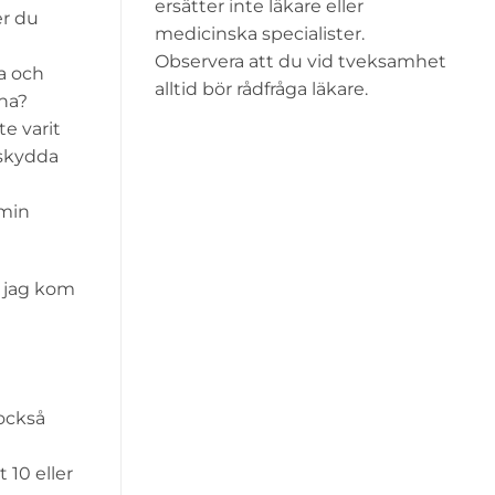
ersätter inte läkare eller
er du
medicinska specialister.
Observera att du vid tveksamhet
a och
alltid bör rådfråga läkare.
rna?
te varit
 skydda
 min
h jag kom
 också
 10 eller