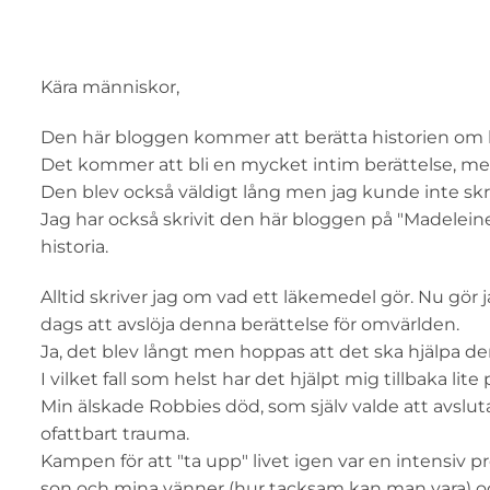
Kära människor,
Den här bloggen kommer att berätta historien o
Det kommer att bli en mycket intim berättelse, me
Den blev också väldigt lång men jag kunde inte skr
Jag har också skrivit den här bloggen på "Madeleine
historia.
Alltid skriver jag om vad ett läkemedel gör. Nu gör
dags att avslöja denna berättelse för omvärlden.
Ja, det blev långt men hoppas att det ska hjälpa dem
I vilket fall som helst har det hjälpt mig tillbaka lite
Min älskade Robbies död, som själv valde att avsluta
ofattbart trauma.
Kampen för att "ta upp" livet igen var en intensiv pr
son och mina vänner (hur tacksam kan man vara) och