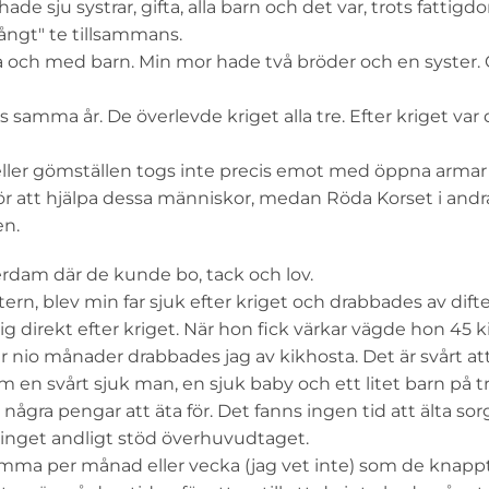
e sju systrar, gifta, alla barn och det var, trots fattig
 långt" te tillsammans.
fta och med barn. Min mor hade två bröder och en syster.
s samma år. De överlevde kriget alla tre. Efter kriget var
eller gömställen togs inte precis emot med öppna armar 
r att hjälpa dessa människor, medan Röda Korset i andr
en.
erdam där de kunde bo, tack och lov.
n, blev min far sjuk efter kriget och drabbades av difter
g direkt efter kriget. När hon fick värkar vägde hon 45 ki
er nio månader drabbades jag av kikhosta. Det är svårt at
 en svårt sjuk man, en sjuk baby och ett litet barn på tr
gra pengar att äta för. Det fanns ingen tid att älta sor
ns inget andligt stöd överhuvudtaget.
summa per månad eller vecka (jag vet inte) som de knap