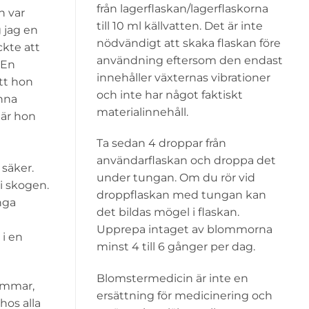
från lagerflaskan/lagerflaskorna
n var
till 10 ml källvatten. Det är inte
g jag en
nödvändigt att skaka flaskan före
ckte att
användning eftersom den endast
 En
innehåller växternas vibrationer
att hon
och inte har något faktiskt
enna
materialinnehåll.
När hon
Ta sedan 4 droppar från
användarflaskan och droppa det
 säker.
under tungan. Om du rör vid
 i skogen.
droppflaskan med tungan kan
nga
det bildas mögel i flaskan.
Upprepa intaget av blommorna
 i en
minst 4 till 6 gånger per dag.
Blomstermedicin är inte en
römmar,
ersättning för medicinering och
hos alla