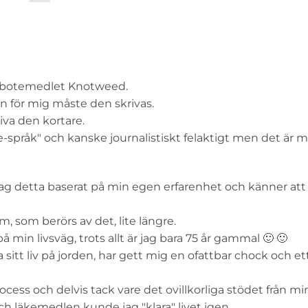
m botemedlet Knotweed.
n för mig måste den skrivas.
iva den kortare.
-språk" och kanske journalistiskt felaktigt men det är m
 jag detta baserat på min egen erfarenhet och känner att
, som berörs av det, lite längre.
 på min livsväg, trots allt är jag bara 75 år gammal 🙂 🙂
 sitt liv på jorden, har gett mig en ofattbar chock och et
ocess och delvis tack vare det ovillkorliga stödet från m
 läkemedlen kunde jag "klara" livet igen.