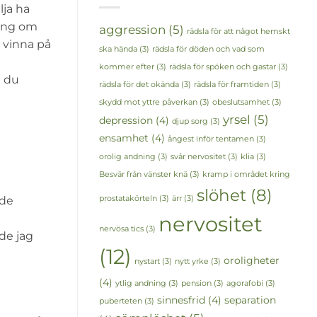
lja ha
ning om
aggression
(5)
rädsla för att något hemskt
t vinna på
ska hända
(3)
rädsla för döden och vad som
kommer efter
(3)
rädsla för spöken och gastar
(3)
m du
rädsla för det okända
(3)
rädsla för framtiden
(3)
skydd mot yttre påverkan
(3)
obeslutsamhet
(3)
yrsel
(5)
depression
(4)
djup sorg
(3)
ensamhet
(4)
ångest inför tentamen
(3)
orolig andning
(3)
svår nervositet
(3)
klia
(3)
Besvär från vänster knä
(3)
kramp i området kring
slöhet
(8)
ade
prostatakörteln
(3)
ärr
(3)
nervositet
nervösa tics
(3)
de jag
(12)
oroligheter
nystart
(3)
nytt yrke
(3)
(4)
ytlig andning
(3)
pension
(3)
agorafobi
(3)
sinnesfrid
(4)
separation
puberteten
(3)