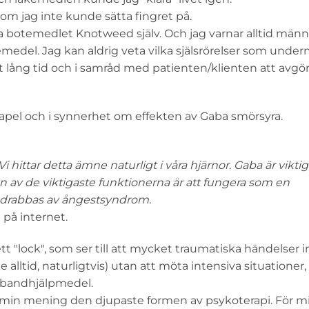
om jag inte kunde sätta fingret på.
ta botemedlet Knotweed själv. Och jag varnar alltid män
emedel. Jag kan aldrig veta vilka själsrörelser som und
t lång tid och i samråd med patienten/klienten att avgö
apel och i synnerhet om effekten av Gaba smörsyra.
ittar detta ämne naturligt i våra hjärnor. Gaba är viktigt
 En av de viktigaste funktionerna är att fungera som en
n drabbas av ångestsyndrom.
 på internet.
tt "lock", som ser till att mycket traumatiska händelser i
e alltid, naturligtvis) utan att möta intensiva situatione
 bandhjälpmedel.
t min mening den djupaste formen av psykoterapi. För mi