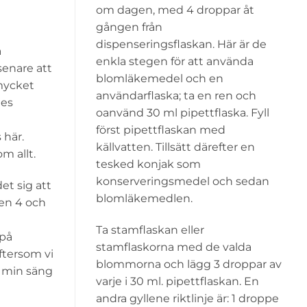
om dagen, med 4 droppar åt
gången från
dispenseringsflaskan. Här är de
a
enkla stegen för att använda
enare att
blomläkemedel och en
mycket
användarflaska; ta en ren och
nes
oanvänd 30 ml pipettflaska. Fyll
först pipettflaskan med
 här.
källvatten. Tillsätt därefter en
 allt.
tesked konjak som
konserveringsmedel och sedan
et sig att
blomläkemedlen.
den 4 och
Ta stamflaskan eller
 på
stamflaskorna med de valda
ftersom vi
blommorna och lägg 3 droppar av
h min säng
varje i 30 ml. pipettflaskan. En
andra gyllene riktlinje är: 1 droppe