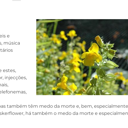
eis e
s, música
ntários
 estes,
, injecções,
ais,
telefonemas,
essoas também têm medo da morte e, bem, especialment
askerflower, há também o medo da morte e especialmen