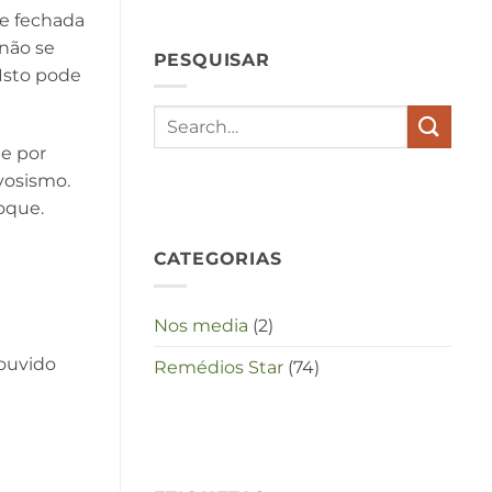
hypochondrie,
te fechada
depressies
en
não se
PESQUISAR
stress
Isto pode
met
elkaar
te
maken
e por
in
deze
vosismo.
crisistijd?
oque.
CATEGORIAS
Nos media
(2)
 ouvido
Remédios Star
(74)