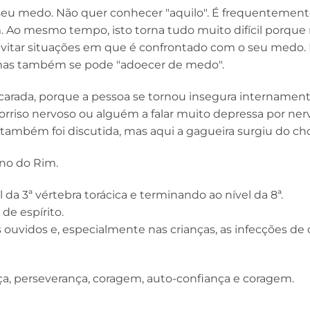
 seu medo. Não quer conhecer "aquilo". É frequentemen
 Ao mesmo tempo, isto torna tudo muito difícil porque 
evitar situações em que é confrontado com o seu medo. 
mas também se pode "adoecer de medo".
arada, porque a pessoa se tornou insegura internament
rriso nervoso ou alguém a falar muito depressa por ner
 também foi discutida, mas aqui a gagueira surgiu do ch
ano do Rim.
da 3ª vértebra torácica e terminando ao nível da 8ª.
e espírito.
 ouvidos e, especialmente nas crianças, as infecções de
a, perseverança, coragem, auto-confiança e coragem.