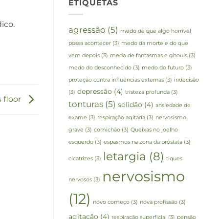
ETIQUETAS
ico.
agressão
(5)
medo de que algo horrível
possa acontecer
(3)
medo da morte e do que
vem depois
(3)
medo de fantasmas e ghouls
(3)
medo do desconhecido
(3)
medo do futuro
(3)
proteção contra influências externas
(3)
indecisão
depressão
(4)
(3)
tristeza profunda
(3)
 floor
tonturas
(5)
solidão
(4)
ansiedade de
exame
(3)
respiração agitada
(3)
nervosismo
grave
(3)
comichão
(3)
Queixas no joelho
esquerdo
(3)
espasmos na zona da próstata
(3)
letargia
(8)
cicatrizes
(3)
tiques
nervosismo
nervosos
(3)
(12)
novo começo
(3)
nova profissão
(3)
agitação
(4)
respiração superficial
(3)
pensão