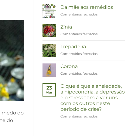
Da mãe aos remédios
Comentários fechados
em
Van
Moeder
Zínia
tot
Comentários fechados
em
Remedies
Zinnia
Trepadeira
Comentários fechados
em
Duizendknoop
Corona
Comentários fechados
em
Corona
O que é que a ansiedade,
23
a hipocondria, a depressão
Mar
e o stress têm a ver uns
com os outros neste
período de crise?
e medo do
Comentários fechados
em
te do
Wat
hebben
angst,