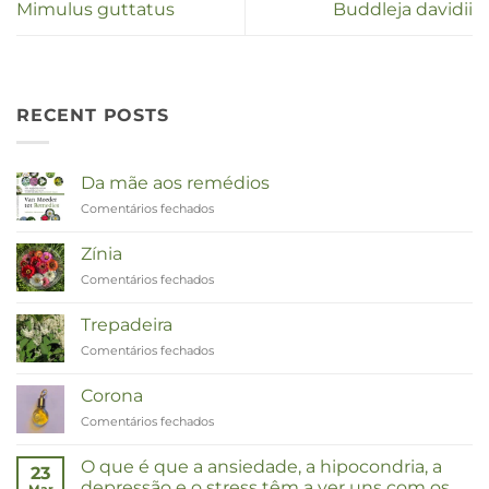
Mimulus guttatus
Buddleja davidii
RECENT POSTS
Da mãe aos remédios
Comentários fechados
em
Van
Moeder
Zínia
tot
Comentários fechados
em
Remedies
Zinnia
Trepadeira
Comentários fechados
em
Duizendknoop
Corona
Comentários fechados
em
Corona
O que é que a ansiedade, a hipocondria, a
23
depressão e o stress têm a ver uns com os
Mar