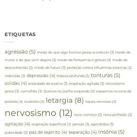
ETIQUETAS
agressão
(5)
medo de que algo horrível possa acontecer
(3)
medo da
morte e do que vem depois
(3)
medo de fantasmas e ghouls
(3)
medo do
desconhecido
(3)
medo do futuro
(3)
proteção contra influências externas
(3)
tonturas
(5)
depressão
(4)
indecisão
(3)
tristeza profunda
(3)
solidão
(4)
ansiedade de exame
(3)
respiração agitada
(3)
nervosismo
grave
(3)
comichão
(3)
Queixas no joelho esquerdo
(3)
espasmos na zona da
letargia
(8)
próstata
(3)
cicatrizes
(3)
tiques nervosos
(3)
nervosismo
(12)
novo começo
(3)
nova profissão
(3)
agitação
(4)
respiração superficial
(3)
pensão
(3)
agorafobia
(3)
insónia
(5)
paz de espírito
(4)
separação
(4)
puberdade
(3)