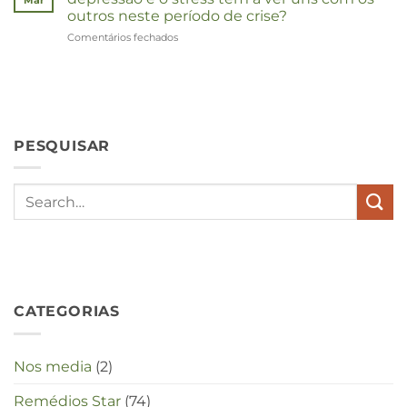
outros neste período de crise?
Comentários fechados
em
Wat
hebben
angst,
hypochondrie,
depressies
en
PESQUISAR
stress
met
elkaar
te
maken
in
deze
crisistijd?
CATEGORIAS
Nos media
(2)
Remédios Star
(74)