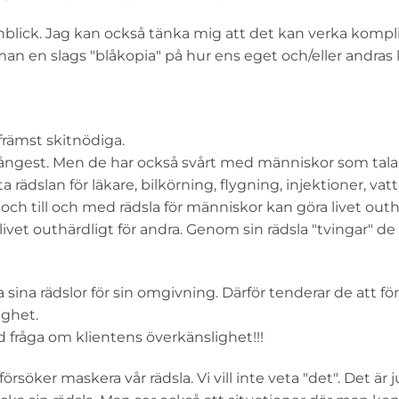
nblick. Jag kan också tänka mig att det kan verka kompli
n en slags "blåkopia" på hur ens eget och/eller andras l
rämst skitnödiga.
) ångest. Men de har också svårt med människor som tala
ädslan för läkare, bilkörning, flygning, injektioner, vatt
s och till och med rädsla för människor kan göra livet outh
 livet outhärdligt för andra. Genom sin rädsla "tvingar" de
sina rädslor för sin omgivning. Därför tenderar de att för
ighet.
tid fråga om klientens överkänslighet!!!
 försöker maskera vår rädsla. Vi vill inte veta "det". Det är 