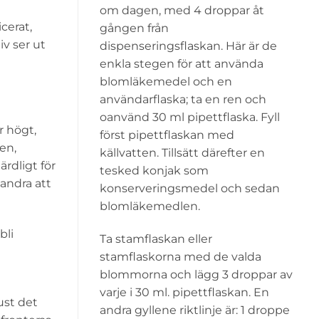
om dagen, med 4 droppar åt
cerat,
gången från
iv ser ut
dispenseringsflaskan. Här är de
enkla stegen för att använda
blomläkemedel och en
användarflaska; ta en ren och
oanvänd 30 ml pipettflaska. Fyll
r högt,
först pipettflaskan med
en,
källvatten. Tillsätt därefter en
ärdligt för
tesked konjak som
 andra att
konserveringsmedel och sedan
blomläkemedlen.
bli
Ta stamflaskan eller
stamflaskorna med de valda
blommorna och lägg 3 droppar av
varje i 30 ml. pipettflaskan. En
just det
andra gyllene riktlinje är: 1 droppe