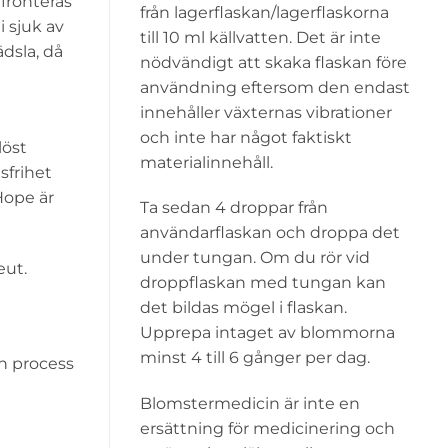
nfronteras
från lagerflaskan/lagerflaskorna
 sjuk av
till 10 ml källvatten. Det är inte
ädsla, då
nödvändigt att skaka flaskan före
användning eftersom den endast
innehåller växternas vibrationer
och inte har något faktiskt
löst
materialinnehåll.
sfrihet
Hope är
Ta sedan 4 droppar från
användarflaskan och droppa det
under tungan. Om du rör vid
eut.
droppflaskan med tungan kan
det bildas mögel i flaskan.
Upprepa intaget av blommorna
minst 4 till 6 gånger per dag.
an process
Blomstermedicin är inte en
ersättning för medicinering och