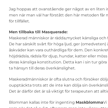
Jag hoppas att ovanstående ger något av en liten i
men när man väl har förstått den här metoden får ma
för tillfället.
Men tillbaka till Masquerade:
Maskerad människor är rädda,mycket känsliga och f
De har särskilt svårt för höga ljud, ger (omedveten
åskväder kan vara outhärdliga för dem. Den konkreta r
höjdrädsla, rädsla för djup, hundar, katter eller mös
deras känsliga konstitution. Detta kan i sin tur göra
ta hänsyn till deras överkänslighet.
Maskeradmänniskor är ofta slutna och försöker dölja 
oupptäckta trots att de inte kan dölja sin överkänsl
Det är därför det är så viktigt för terapeuten att all
Blomman kallas inte för ingenting
Maskblomma
Vi