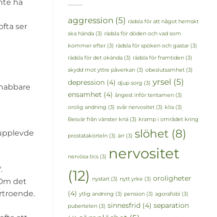
nte ha
aggression
(5)
rädsla för att något hemskt
ofta ser
ska hända
(3)
rädsla för döden och vad som
kommer efter
(3)
rädsla för spöken och gastar
(3)
rädsla för det okända
(3)
rädsla för framtiden
(3)
skydd mot yttre påverkan
(3)
obeslutsamhet
(3)
yrsel
(5)
depression
(4)
djup sorg
(3)
snabbare
ensamhet
(4)
ångest inför tentamen
(3)
orolig andning
(3)
svår nervositet
(3)
klia
(3)
Besvär från vänster knä
(3)
kramp i området kring
slöhet
(8)
 upplevde
prostatakörteln
(3)
ärr
(3)
nervositet
nervösa tics
(3)
.
(12)
oroligheter
nystart
(3)
nytt yrke
(3)
m det
(4)
örtroende.
ytlig andning
(3)
pension
(3)
agorafobi
(3)
sinnesfrid
(4)
separation
puberteten
(3)