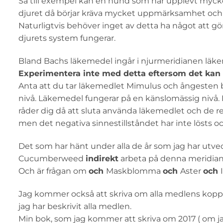
Så till exempel kan en hund som har upplevt mycket
djuret då börjar kräva mycket uppmärksamhet och "k
Naturligtvis behöver inget av detta ha något att gör
djurets system fungerar.
Bland Bachs läkemedel ingår i njurmeridianen läk
Experimentera inte med detta eftersom det kan s
Anta att du tar läkemedlet Mimulus och ångesten bar
nivå. Läkemedel fungerar på en känslomässig nivå. B
råder dig då att sluta använda läkemedlet och de
men det negativa sinnestillståndet har inte lösts oc
Det som har hänt under alla de år som jag har utve
Cucumberweed
indirekt
arbeta på denna meridian 
Och är frågan om
och
Maskblomma
och
Aster
och
Jag kommer också att skriva om alla medlens koppli
jag har beskrivit alla medlen.
Min bok, som jag kommer att skriva om 2017 ( om ja