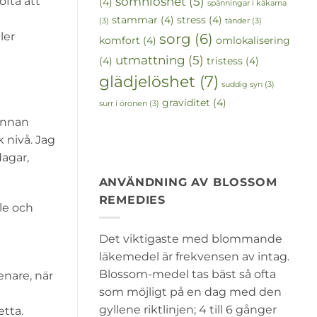
sömnlöshet
(5)
fta att
(4)
spänningar i käkarna
stammar
(4)
stress
(4)
(3)
tänder
(3)
ler
sorg
(6)
komfort
(4)
omlokalisering
utmattning
(5)
(4)
tristess
(4)
glädjelöshet
(7)
suddig syn
(3)
graviditet
(4)
surr i öronen
(3)
 annan
 nivå. Jag
agar,
ANVÄNDNING AV BLOSSOM
REMEDIES
le och
Det viktigaste med blommande
läkemedel är frekvensen av intag.
Blossom-medel tas bäst så ofta
enare, när
som möjligt på en dag med den
gyllene riktlinjen; 4 till 6 gånger
etta.