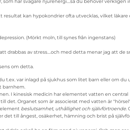
som har svagare njurenergi....så du behöver verkligen i
t resultat kan hypokondrier ofta utvecklas, vilket läkare 
epression. (Mörkt moln, till synes från ingenstans)
t drabbas av stress....och med detta menar jag att de 
nsens om detta.
 du t.ex. var inlagd på sjukhus som litet barn eller om du
ett barnhem.
en. I kinesisk medicin har elementet vatten en central
till det. Organet som är associerat med vatten är "hörsel"
a element
beslutsamhet, uthållighet och självförtroende.
O
r det till ångest, osäkerhet, hämning och brist på självf