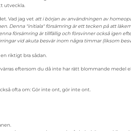
tt utveckla.
det. Vad jag vet
att i början av användningen av homeopa
 Denna "initiala" försämring är ett tecken på att läkem
enna försämring är tillfällig och försvinner också igen eft
ärringar vid akuta besvär inom några timmar (liksom besv
 en riktigt bra sådan.
ras eftersom du då inte har rätt blommande medel el
kså ofta om: Gör inte ont, gör inte ont.
anen.