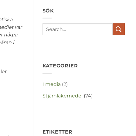
depressies
en
SÖK
stress
met
tiska
elkaar
te
edlet var
maken
er några
in
deze
ären i
crisistijd?
KATEGORIER
ler
I media
(2)
Stjärnläkemedel
(74)
ETIKETTER