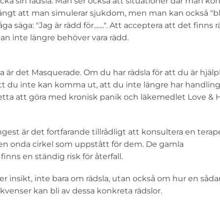
cka sin rädsla. Man ser också att situationer där man ko
 långt att man simulerar sjukdom, men man kan också "bli
ga säga: "Jag är rädd för.......". Att acceptera att det finns r
n inte längre behöver vara rädd.
ha är det Masquerade. Om du har rädsla för att du är hjälp
tt du inte kan komma ut, att du inte längre har handling
detta att göra med kronisk panik och läkemedlet Love & 
ångest är det fortfarande tillrådligt att konsultera en terap
en onda cirkel som uppstått för dem. De gamla
ns en ständig risk för återfall.
er insikt, inte bara om rädsla, utan också om hur en såd
venser kan bli av dessa konkreta rädslor.