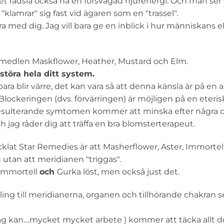
 rädsla också ha en försvagad njurenergi. Och man ser o
lamrar" sig fast vid ägaren som en "trassel".
a med dig. Jag vill bara ge en inblick i hur människans el
emedlen Maskflower, Heather, Mustard och Elm.
töra hela ditt system.
a blir värre, det kan vara så att denna känsla är på en
lockeringen (dvs. förvärringen) är möjligen på en eterisk
 resulterande symtomen kommer att minska efter några d
h jag råder dig att träffa en bra blomsterterapeut.
cklat Star Remedies är att Masherflower, Aster, Immortel
utan att meridianen "triggas".
Immortell
och
Gurka löst, men också just det.
ng till meridianerna, organen och tillhörande chakran s
g kan....mycket mycket arbete ) kommer att täcka allt d