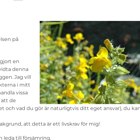
elsen på
 gjort en
 vidta denna
ggen. Jag vill
kterna i mitt
handla vissa
 att de
t och vad du gör är naturligtvis ditt eget ansvar), du kan
grund, att detta är ett livskrav för mig!
leda till försämring.