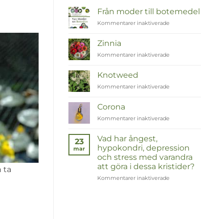
Från moder till botemedel
Kommentarer inaktiverade
för
Van
Moeder
Zinnia
tot
Kommentarer inaktiverade
för
Remedies
Zinnia
Knotweed
Kommentarer inaktiverade
för
Duizendknoop
Corona
Kommentarer inaktiverade
för
Corona
Vad har ångest,
23
hypokondri, depression
mar
och stress med varandra
att göra i dessa kristider?
 ta
Kommentarer inaktiverade
för
Wat
hebben
angst,
hypochondrie,