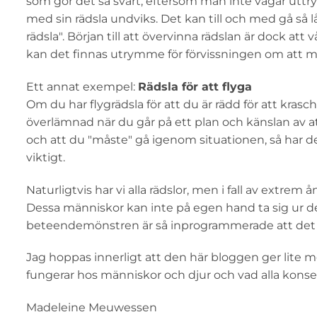
som gör det så svårt, eftersom man inte vågar uttry
med sin rädsla undviks. Det kan till och med gå så
rädsla". Början till att övervinna rädslan är dock att vå
kan det finnas utrymme för förvissningen om att ma
Ett annat exempel:
Rädsla för att flyga
Om du har flygrädsla för att du är rädd för att krasc
överlämnad när du går på ett plan och känslan av a
och att du "måste" gå igenom situationen, så har 
viktigt.
Naturligtvis har vi alla rädslor, men i fall av extrem 
Dessa människor kan inte på egen hand ta sig ur d
beteendemönstren är så inprogrammerade att det fin
Jag hoppas innerligt att den här bloggen ger lite m
fungerar hos människor och djur och vad alla konsek
Madeleine Meuwessen