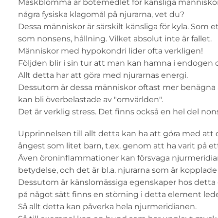
Maskblomma är botemedlet för känsliga människor, 
några fysiska klagomål på njurarna, vet du?
Dessa människor är särskilt känsliga för kyla. Som et
som nonsens, hållning. Vilket absolut inte är fallet.
Människor med hypokondri lider ofta verkligen!
Följden blir i sin tur att man kan hamna i endogen d
Allt detta har att göra med njurarnas energi.
Dessutom är dessa människor oftast mer benägna at
kan bli överbelastade av "omvärlden".
Det är verklig stress. Det finns också en hel del no
Upprinnelsen till allt detta kan ha att göra med att
ångest som litet barn, t.ex. genom att ha varit på 
Även öroninflammationer kan försvaga njurmeridian
betydelse, och det är bl.a. njurarna som är kopplade 
Dessutom är känslomässiga egenskaper hos dett
på något sätt finns en störning i detta element lede
Så allt detta kan påverka hela njurmeridianen.