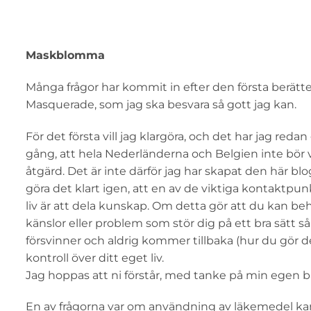
Maskblomma
Många frågor har kommit in efter den första berätt
Masquerade, som jag ska besvara så gott jag kan.
För det första vill jag klargöra, och det har jag redan
gång, att hela Nederländerna och Belgien inte bör
åtgärd. Det är inte därför jag har skapat den här blo
göra det klart igen, att en av de viktiga kontaktpun
liv är att dela kunskap. Om detta gör att du kan be
känslor eller problem som stör dig på ett bra sätt så
försvinner och aldrig kommer tillbaka (hur du gör de
kontroll över ditt eget liv.
Jag hoppas att ni förstår, med tanke på min egen bak
En av frågorna var om användning av läkemedel kan 