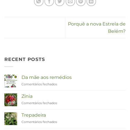
Porquê a nova Estrela de
Belém?
RECENT POSTS
Da mãe aos remédios
Comentários fechados
em
Van
Moeder
Zínia
tot
Comentários fechados
em
Remedies
Zinnia
Trepadeira
Comentários fechados
em
Duizendknoop