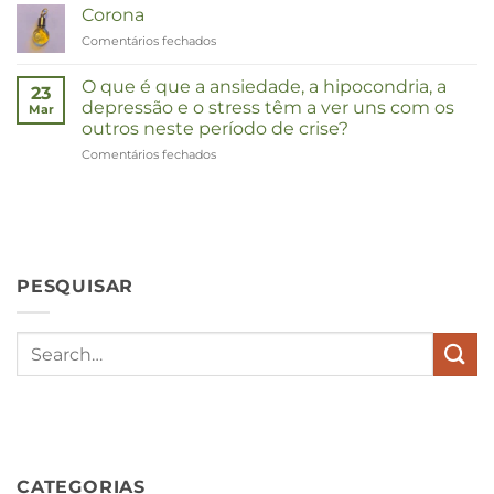
Corona
Comentários fechados
em
Corona
O que é que a ansiedade, a hipocondria, a
23
depressão e o stress têm a ver uns com os
Mar
outros neste período de crise?
Comentários fechados
em
Wat
hebben
angst,
hypochondrie,
depressies
en
PESQUISAR
stress
met
elkaar
te
maken
in
deze
crisistijd?
CATEGORIAS