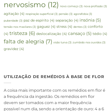
nervosismo
(12)
novo começo
(3)
nova profissão
(3)
agitação
(4)
respiração superficial
(3)
pensão
(3)
agorafobia
(3)
insónia
(5)
paz de espírito
(4)
separação
(4)
puberdade
(3)
gaguez
(4)
stress
(4)
conforto
tensão nos maxilares
(3)
dentes
(3)
tristeza
(6)
cansaço
(5)
(4)
deslocalização
(4)
tédio
(4)
falta de alegria
(7)
visão turva
(3)
zumbido nos ouvidos
(3)
gravidez
(4)
UTILIZAÇÃO DE REMÉDIOS À BASE DE FLOR
A coisa mais importante com os remédios em flor é
a frequência da ingestão. Os remédios em flor
devem ser tomados com a maior frequência
possível num dia, sendo a orientação de ouro: 4 a 6