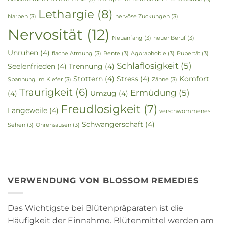
Lethargie
(8)
Narben
(3)
nervöse Zuckungen
(3)
Nervosität
(12)
Neuanfang
(3)
neuer Beruf
(3)
Unruhen
(4)
flache Atmung
(3)
Rente
(3)
Agoraphobie
(3)
Pubertät
(3)
Schlaflosigkeit
(5)
Seelenfrieden
(4)
Trennung
(4)
Stottern
(4)
Stress
(4)
Komfort
Spannung im Kiefer
(3)
Zähne
(3)
Traurigkeit
(6)
Ermüdung
(5)
(4)
Umzug
(4)
Freudlosigkeit
(7)
Langeweile
(4)
verschwommenes
Schwangerschaft
(4)
Sehen
(3)
Ohrensausen
(3)
VERWENDUNG VON BLOSSOM REMEDIES
Das Wichtigste bei Blütenpräparaten ist die
Häufigkeit der Einnahme. Blütenmittel werden am