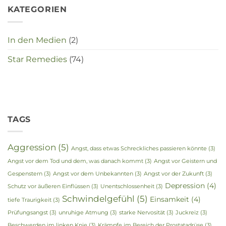
KATEGORIEN
In den Medien
(2)
Star Remedies
(74)
TAGS
Aggression
(5)
Angst, dass etwas Schreckliches passieren könnte
(3)
Angst vor dem Tod und dem, was danach kommt
(3)
Angst vor Geistern und
Gespenstern
(3)
Angst vor dem Unbekannten
(3)
Angst vor der Zukunft
(3)
Depression
(4)
Schutz vor äußeren Einflüssen
(3)
Unentschlossenheit
(3)
Schwindelgefühl
(5)
Einsamkeit
(4)
tiefe Traurigkeit
(3)
Prüfungsangst
(3)
unruhige Atmung
(3)
starke Nervosität
(3)
Juckreiz
(3)
Beschwerden im linken Knie
(3)
Krämpfe im Bereich der Prostatadrüse
(3)