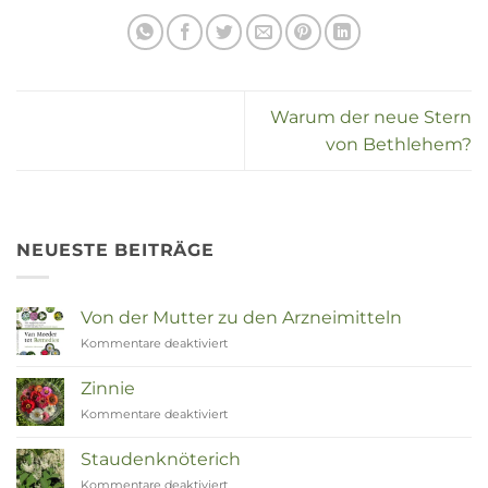
Warum der neue Stern
von Bethlehem?
NEUESTE BEITRÄGE
Von der Mutter zu den Arzneimitteln
Kommentare deaktiviert
für
Van
Moeder
Zinnie
tot
Kommentare deaktiviert
für
Remedies
Zinnia
Staudenknöterich
Kommentare deaktiviert
für