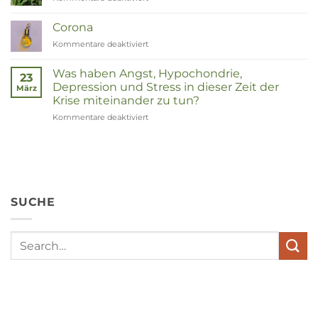
Duizendknoop
Corona
Kommentare deaktiviert
für
Corona
Was haben Angst, Hypochondrie,
23
Depression und Stress in dieser Zeit der
März
Krise miteinander zu tun?
Kommentare deaktiviert
für
Wat
hebben
angst,
hypochondrie,
depressies
en
SUCHE
stress
met
elkaar
te
maken
in
deze
crisistijd?