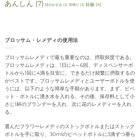
あんしん
(7)
妊娠
(4)
目のかすみ
(3)
耳鳴り
(3)
ブロッサム・レメディの使用法
ブロッサムレメディで最も重要なのは、摂取頻度である。
ブロッサムレメディは、1日に4～6回、ディスペンサーボ
トルから1回に4滴を目安に、できるだけ頻繁に摂取するの
がベストです。ブロッサムレメディとユーザーボトルを使
うには、以下のような簡単な手順があります。まず、ピペ
ット・ボトルに湧き水を入れる。その後、保存料として小
さじ1杯のブランデーを入れ、次に花のレメディーを入れ
る。
選んだフラワーレメディのストックボトルまたはストック
ボトルを手に取り、30mlのピペットボトルに3滴ずつ垂ら