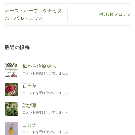
ナース・ハーブ - タナセタ
PUURフロア2
ム・パルテニウム
最近の投稿
母から治療薬へ
Van
コメントを受け付けていません
Moeder
tot
百日草
Remedies
Zinnia
コメントを受け付けていません
は
は
結び草
Duizendknoop
コメントを受け付けていません
は
コロナ
Corona
コメントを受け付けていません