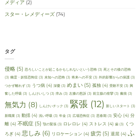
メディア
(2)
スター・レメディーズ
(74)
タグ
侵略
(5)
恐ろしいことが起こるかもしれないという恐怖
(3)
死とその後の恐怖
(3)
幽霊・妖怪恐怖症
(3)
未知への恐怖
(3)
将来への不安
(3)
外的影響からの保護
(3)
めまい
(5)
うつ病
(4)
孤独
(4)
つかず離れず
(3)
深憂
(3)
受験不安
(3)
興
奮した呼吸
(3)
しんけいしつ
(3)
痒み
(3)
左膝の愁訴
(3)
前立腺の痙攣
(3)
瘢痕
(3)
緊張
(12)
無気力
(8)
しんけいチック
(3)
新しいスタート
(3)
動揺
(4)
安心
(4)
分
新職業
(3)
浅い呼吸
(3)
年金
(3)
広場恐怖症
(3)
思春期
(3)
不眠症
(5)
離
(4)
ロレロレ
(4)
ストレス
(4)
くつ
顎の緊張
(3)
歯
(3)
ふ
悲しみ
(6)
疲労
(5)
ろぎ
(4)
リロケーション
(4)
退屈
(4)