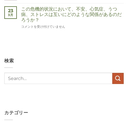
は
この危機的状況において、不安、心気症、うつ
23
病、ストレスは互いにどのような関係があるのだ
3月
ろうか？
Wat
コメントを受け付けていません
hebben
angst,
hypochondrie,
depressies
en
stress
検索
met
elkaar
te
maken
in
deze
crisistijd?
は
カテゴリー