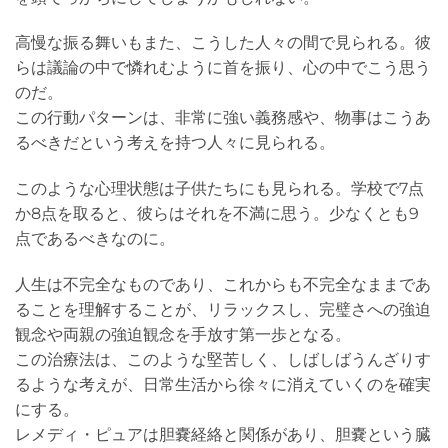
高慢な振る舞いもまた、こうした人々の間で見られる。彼
らは議論の中で憐れむように首を振り、心の中でこう思う
のだ。
この行動パターンは、非常に強い義務感や、物事はこうあ
るべきだという考えを持つ人々に見られる。
このような心理状態は子供たちにも見られる。学校で7点
か8点を取ると、彼らはそれを不満に思う。少なくとも9
点であるべきなのに。
人生は不完全なものであり、これからも不完全なままであ
ることを理解することが、リラックスし、完璧さへの強迫
観念や両親の強迫観念を手放す第一歩となる。
この治療法は、このような堅苦しく、しばしばうんざりす
るような考えが、日常生活から徐々に消えていくのを確実
にする。
レメディ・ピュアは胆嚢経絡と関係があり、胆嚢という臓