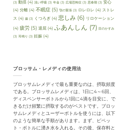
動揺
(4)
安心
(3)
浅い呼吸
(3)
年金
(3)
広場恐怖症
(3)
思春期
(3)
不眠症
(5)
(4)
分離
(4)
ロレロレ
(4)
ストレ
顎の緊張
(3)
悲しみ
(6)
ス
(4)
くつろぎ
(4)
リロケーション
歯
(3)
ふあんしん
(7)
疲労
(5)
(4)
退屈
(4)
目のかすみ
妊娠
(4)
(3)
耳鳴り
(3)
ブロッサム・レメディの使用法
ブロッサムレメディで最も重要なのは、摂取頻度
である。ブロッサムレメディは、1日に4～6回、
ディスペンサーボトルから1回に4滴を目安に、で
きるだけ頻繁に摂取するのがベストです。ブロッ
サムレメディとユーザーボトルを使うには、以下
のような簡単な手順があります。まず、ピペッ
ト・ボトルに湧き水を入れる。その後、保存料と