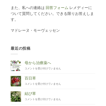
また、私への連絡は
回答フォーム
レメディーに
ついて質問してください。できる限りお答えしま
す。
マドレーヌ・モーヴェッセン
最近の投稿
母から治療薬へ
Van
コメントを受け付けていません
Moeder
tot
百日草
Remedies
Zinnia
コメントを受け付けていません
は
は
結び草
Duizendknoop
コメントを受け付けていません
は