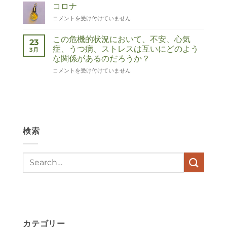
コロナ
Corona
コメントを受け付けていません
は
この危機的状況において、不安、心気
23
症、うつ病、ストレスは互いにどのよう
3月
な関係があるのだろうか？
Wat
コメントを受け付けていません
hebben
angst,
hypochondrie,
depressies
en
stress
検索
met
elkaar
te
maken
in
deze
crisistijd?
は
カテゴリー