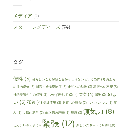
メディア
(2)
スター・レメディーズ
(74)
タグ
侵略
(5)
恐ろしいことが起こるかもしれないという恐怖
(3)
死とそ
の後の恐怖
(3)
幽霊・妖怪恐怖症
(3)
未知への恐怖
(3)
将来への不安
(3)
めま
うつ病
(4)
外的影響からの保護
(3)
つかず離れず
(3)
深憂
(3)
い
(5)
孤独
(4)
受験不安
(3)
興奮した呼吸
(3)
しんけいしつ
(3)
痒
無気力
(8)
み
(3)
左膝の愁訴
(3)
前立腺の痙攣
(3)
瘢痕
(3)
緊張
(12)
しんけいチック
(3)
新しいスタート
(3)
新職業