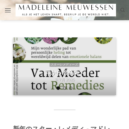
Skip
to
content
スターレメディーズ
母から治療薬へ
31 7月 2025
新年のスター・レメディ - マドレ