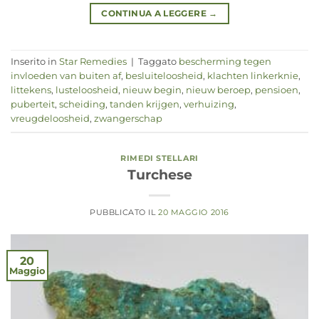
CONTINUA A LEGGERE
→
Inserito in
Star Remedies
|
Taggato
bescherming tegen
invloeden van buiten af
,
besluiteloosheid
,
klachten linkerknie
,
littekens
,
lusteloosheid
,
nieuw begin
,
nieuw beroep
,
pensioen
,
puberteit
,
scheiding
,
tanden krijgen
,
verhuizing
,
vreugdeloosheid
,
zwangerschap
RIMEDI STELLARI
Turchese
PUBBLICATO IL
20 MAGGIO 2016
20
Maggio