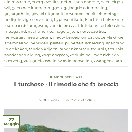
eigenwaarde
,
energieverlies
,
gebrek aan energie
,
geen eigen
wil
,
geen nee kunnen zeggen
,
gejaagde ademhaling
,
gejaagdheid
,
gevoel uitgebuit te worden
,
heeft erkenning
nodig
,
hevige nervositeit
,
hyperventilatie
,
klachten linkerknie
,
kramp in de omgeving van de prostaat
,
littekens
,
lusteloosheid
,
meegaand
,
nachtmerries
,
nagelbijten
,
nerveuze tics
,
nervositeit
,
nieuw begin
,
nieuw beroep
,
onrust
,
oppervlakkige
ademhaling
,
pensioen
,
pesten
,
puberteit
,
scheiding
,
spanning
in de kaken
,
tanden krijgen
,
tandenknarsen
,
treurnis
,
treurnis
zonder aanleiding
,
vage angsten
,
verhuizing
,
voelt zich een
voetveeg
,
vreugdeloosheid
,
woede-aanvallen
,
zwangerschap
RIMEDI STELLARI
Il turchese - il rimedio che fa breccia
PUBBLICATO IL
27 MAGGIO 2016
27
Maggio