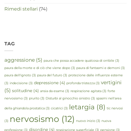
Rimedi stellari
(74)
TAG
aggressione
(5)
paura che possa accadere qualcosa di orribile
(3)
paura della morte e di ciò che viene dopo
(3)
paura di fantasmi e demoni
(3)
paura dell'ignoto
(3)
paura del futuro
(3)
protezione dalle influenze esterne
vertigini
depressione
(4)
(3)
indecisione
(3)
profonda tristezza
(3)
(5)
solitudine
(4)
ansia da esame
(3)
respirazione agitata
(3)
forte
nervosismo
(3)
prurito
(3)
Disturbi al ginocchio sinistro
(3)
spasmi nell'area
letargia
(8)
della ghiandola prostatica
(3)
cicatrici
(3)
tic nervosi
nervosismo
(12)
(3)
nuovo inizio
(3)
nuova
disordine
(4)
professione
(3)
respirazione superficiale
(3)
pensione
(3)