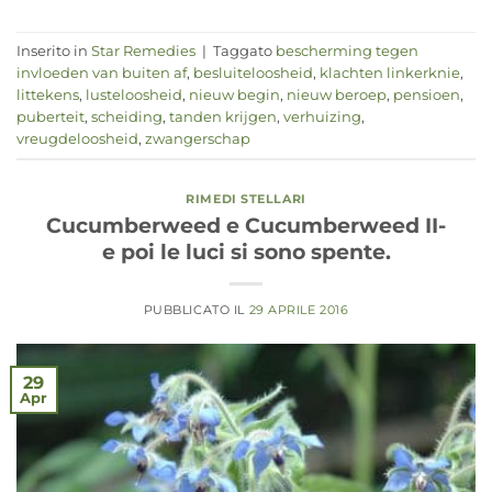
Inserito in
Star Remedies
|
Taggato
bescherming tegen
invloeden van buiten af
,
besluiteloosheid
,
klachten linkerknie
,
littekens
,
lusteloosheid
,
nieuw begin
,
nieuw beroep
,
pensioen
,
puberteit
,
scheiding
,
tanden krijgen
,
verhuizing
,
vreugdeloosheid
,
zwangerschap
RIMEDI STELLARI
Cucumberweed e Cucumberweed II-
e poi le luci si sono spente.
PUBBLICATO IL
29 APRILE 2016
29
Apr