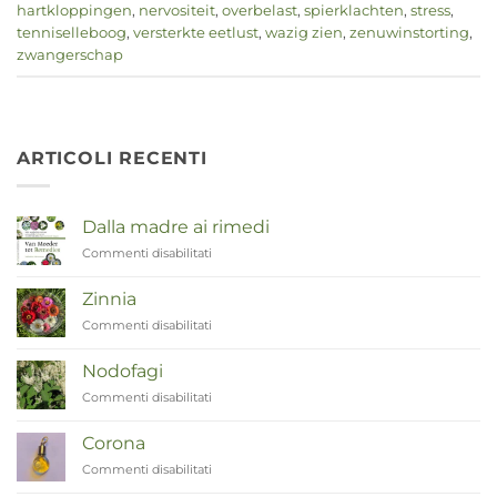
hartkloppingen
,
nervositeit
,
overbelast
,
spierklachten
,
stress
,
tenniselleboog
,
versterkte eetlust
,
wazig zien
,
zenuwinstorting
,
zwangerschap
ARTICOLI RECENTI
Dalla madre ai rimedi
Commenti disabilitati
su
Van
Moeder
Zinnia
tot
Commenti disabilitati
su
Remedies
Zinnia
Nodofagi
Commenti disabilitati
su
Duizendknoop
Corona
Commenti disabilitati
su
Corona