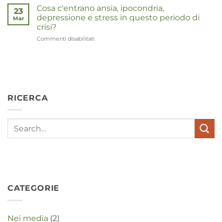
Cosa c'entrano ansia, ipocondria,
23
depressione e stress in questo periodo di
Mar
crisi?
Commenti disabilitati
su
Wat
hebben
angst,
hypochondrie,
depressies
en
RICERCA
stress
met
elkaar
te
maken
in
deze
crisistijd?
CATEGORIE
Nei media
(2)