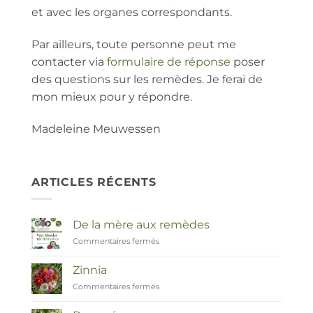
et avec les organes correspondants.
Par ailleurs, toute personne peut me
contacter via
formulaire de réponse
poser
des questions sur les remèdes. Je ferai de
mon mieux pour y répondre.
Madeleine Meuwessen
ARTICLES RÉCENTS
De la mère aux remèdes
Commentaires fermés
sur
Van
Moeder
Zinnia
tot
Commentaires fermés
sur
Remedies
Zinnia