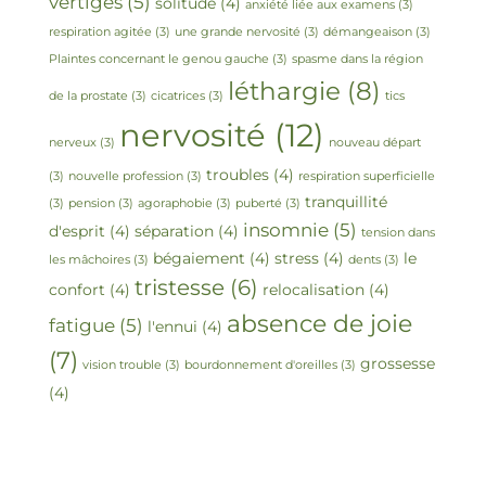
vertiges
(5)
solitude
(4)
anxiété liée aux examens
(3)
respiration agitée
(3)
une grande nervosité
(3)
démangeaison
(3)
Plaintes concernant le genou gauche
(3)
spasme dans la région
léthargie
(8)
de la prostate
(3)
cicatrices
(3)
tics
nervosité
(12)
nerveux
(3)
nouveau départ
troubles
(4)
(3)
nouvelle profession
(3)
respiration superficielle
tranquillité
(3)
pension
(3)
agoraphobie
(3)
puberté
(3)
insomnie
(5)
d'esprit
(4)
séparation
(4)
tension dans
bégaiement
(4)
stress
(4)
le
les mâchoires
(3)
dents
(3)
tristesse
(6)
confort
(4)
relocalisation
(4)
absence de joie
fatigue
(5)
l'ennui
(4)
(7)
grossesse
vision trouble
(3)
bourdonnement d'oreilles
(3)
(4)