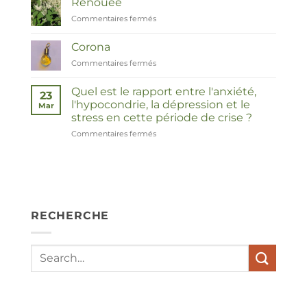
Renouée
Commentaires fermés
sur
Duizendknoop
Corona
Commentaires fermés
sur
Corona
Quel est le rapport entre l'anxiété,
23
l'hypocondrie, la dépression et le
Mar
stress en cette période de crise ?
Commentaires fermés
sur
Wat
hebben
angst,
hypochondrie,
depressies
en
RECHERCHE
stress
met
elkaar
te
maken
in
deze
crisistijd?