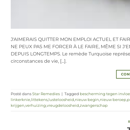
J'AIMERAIS QUITTER MON EMPLOI ACTUEL ET FA
NE PEUX PAS ME FORCER À LE FAIRE, MÊME SI J'
DEPUIS LONGTEMPS. Le remède Turquoise représente 
circonstances de vie, [...].
CON
Posté dans
Star Remedies
|
Tagged
bescherming tegen invloe
linkerknie
,
littekens
,
lusteloosheid
,
nieuw begin
,
nieuw beroep
,
p
krijgen
,
verhuizing
,
vreugdeloosheid
,
zwangerschap