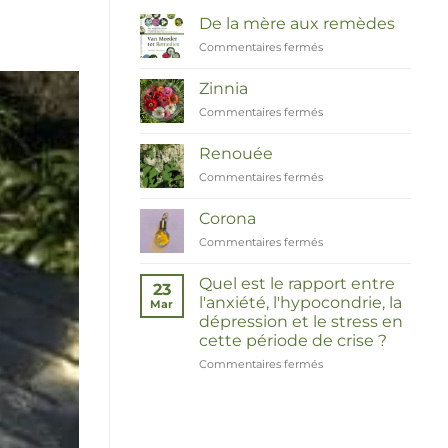
De la mère aux remèdes
Commentaires fermés
sur
Van
Moeder
Zinnia
tot
Commentaires fermés
sur
Remedies
Zinnia
Renouée
Commentaires fermés
sur
Duizendknoop
Corona
Commentaires fermés
sur
Corona
Quel est le rapport entre
23
l'anxiété, l'hypocondrie, la
Mar
dépression et le stress en
cette période de crise ?
Commentaires fermés
sur
Wat
hebben
angst,
hypochondrie,