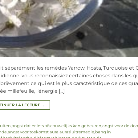
crit séparément les remèdes Yarrow, Hosta, Turquoise et
otidienne, vous reconnaissiez certaines choses dans les q
brièvement ce qui est le plus caractéristique de ces qua
millefeuille, l'énergie [...]
TINUER LA LECTURE
→
luiten
,
angst dat er iets afschuwelijks kan gebeuren
,
angst voor de do
nde
,
angst voor toekomst
,
aura
,
aurasluitremedie
,
bang in