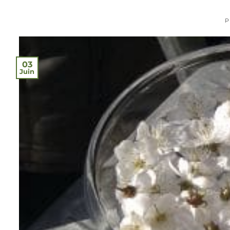
P
03
Juin