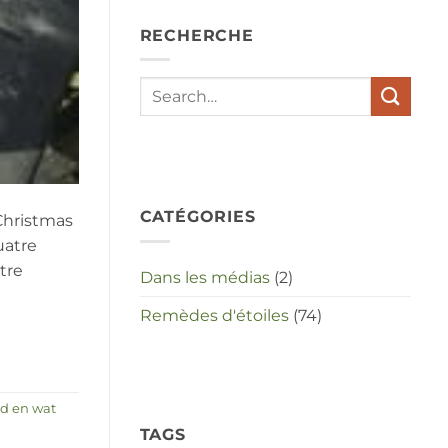
depressies
en
RECHERCHE
stress
met
elkaar
te
maken
in
deze
crisistijd?
CATÉGORIES
 Christmas
uatre
tre
Dans les médias
(2)
Remèdes d'étoiles
(74)
od en wat
TAGS