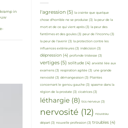
l'agression
(5)
kramp in
la crainte que quelque
euw
chose d'horrible ne se produise
(3)
la peur de la
mort et de ce qui vient après
(3)
la peur des
e-
fantômes et des goules
(3)
peur de l'inconnu
(3)
la peur de l'avenir
(3)
la protection contre les
influences extérieures
(3)
indécision
(3)
dépression
(4)
profonde tristesse
(3)
vertiges
(5)
solitude
(4)
anxiété liée aux
examens
(3)
respiration agitée
(3)
une grande
nervosité
(3)
démangeaison
(3)
Plaintes
concernant le genou gauche
(3)
spasme dans la
région de la prostate
(3)
cicatrices
(3)
léthargie
(8)
tics nerveux
(3)
nervosité
(12)
nouveau
troubles
(4)
départ
(3)
nouvelle profession
(3)