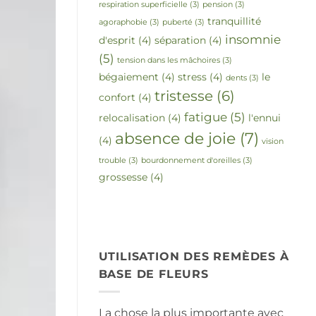
respiration superficielle
(3)
pension
(3)
tranquillité
agoraphobie
(3)
puberté
(3)
insomnie
d'esprit
(4)
séparation
(4)
(5)
tension dans les mâchoires
(3)
bégaiement
(4)
stress
(4)
le
dents
(3)
tristesse
(6)
confort
(4)
fatigue
(5)
relocalisation
(4)
l'ennui
absence de joie
(7)
(4)
vision
trouble
(3)
bourdonnement d'oreilles
(3)
grossesse
(4)
UTILISATION DES REMÈDES À
BASE DE FLEURS
La chose la plus importante avec