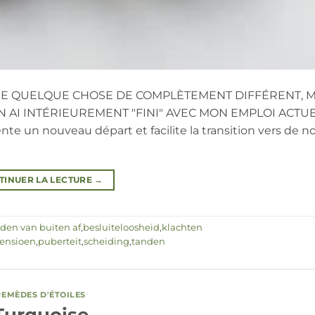
IRE QUELQUE CHOSE DE COMPLÈTEMENT DIFFÉRENT, M
EN AI INTÉRIEUREMENT "FINI" AVEC MON EMPLOI ACTU
un nouveau départ et facilite la transition vers de no
TINUER LA LECTURE
→
den van buiten af
,
besluiteloosheid
,
klachten
ensioen
,
puberteit
,
scheiding
,
tanden
REMÈDES D'ÉTOILES
Turquoise