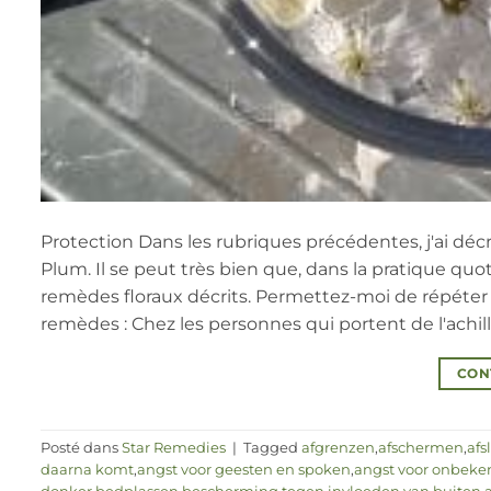
Protection Dans les rubriques précédentes, j'ai dé
Plum. Il se peut très bien que, dans la pratique qu
remèdes floraux décrits. Permettez-moi de répéter 
remèdes : Chez les personnes qui portent de l'achillée 
CON
Posté dans
Star Remedies
|
Tagged
afgrenzen
,
afschermen
,
afs
daarna komt
,
angst voor geesten en spoken
,
angst voor onbeke