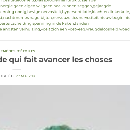
f
,
besluiteloosheid
,
blaasproblemen
,
druk tussen de
energie
,
geen eigen wil
,
geen nee kunnen zeggen
,
gejaagde
kenning nodig
,
hevige nervositeit
,
hyperventilatie
,
klachten linkerknie
,
d
,
nachtmerries
,
nagelbijten
,
nerveuze tics
,
nervositeit
,
nieuw begin
,
ni
erteit
,
scheiding
,
spanning in de kaken
,
tanden
e angsten
,
verhuizing
,
voelt zich een voetveeg
,
vreugdeloosheid
,
woed
REMÈDES D'ÉTOILES
e qui fait avancer les choses
UBLIÉ LE
27 MAI 2016