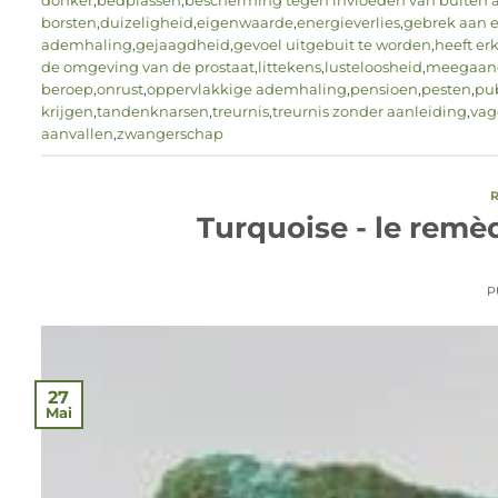
donker
,
bedplassen
,
bescherming tegen invloeden van buiten a
borsten
,
duizeligheid
,
eigenwaarde
,
energieverlies
,
gebrek aan 
ademhaling
,
gejaagdheid
,
gevoel uitgebuit te worden
,
heeft er
de omgeving van de prostaat
,
littekens
,
lusteloosheid
,
meegaan
beroep
,
onrust
,
oppervlakkige ademhaling
,
pensioen
,
pesten
,
pub
krijgen
,
tandenknarsen
,
treurnis
,
treurnis zonder aanleiding
,
vag
aanvallen
,
zwangerschap
Turquoise - le remèd
P
27
Mai