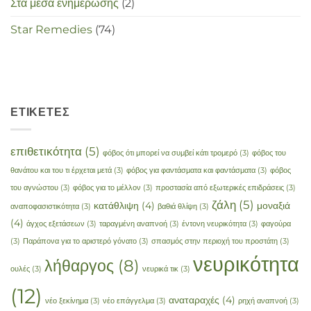
Στα μέσα ενημέρωσης
(2)
Star Remedies
(74)
ΕΤΙΚΈΤΕΣ
επιθετικότητα
(5)
φόβος ότι μπορεί να συμβεί κάτι τρομερό
(3)
φόβος του
θανάτου και του τι έρχεται μετά
(3)
φόβος για φαντάσματα και φαντάσματα
(3)
φόβος
του αγνώστου
(3)
φόβος για το μέλλον
(3)
προστασία από εξωτερικές επιδράσεις
(3)
ζάλη
(5)
κατάθλιψη
(4)
μοναξιά
αναποφασιστικότητα
(3)
βαθιά θλίψη
(3)
(4)
άγχος εξετάσεων
(3)
ταραγμένη αναπνοή
(3)
έντονη νευρικότητα
(3)
φαγούρα
(3)
Παράπονα για το αριστερό γόνατο
(3)
σπασμός στην περιοχή του προστάτη
(3)
νευρικότητα
λήθαργος
(8)
ουλές
(3)
νευρικά τικ
(3)
(12)
αναταραχές
(4)
νέο ξεκίνημα
(3)
νέο επάγγελμα
(3)
ρηχή αναπνοή
(3)