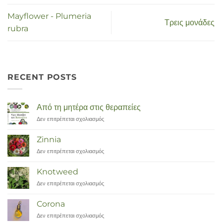
Mayflower - Plumeria
Τρεις μονάδες
rubra
RECENT POSTS
Από τη μητέρα στις θεραπείες
Δεν επιτρέπεται σχολιασμός
στο
Van
Moeder
Zinnia
tot
Δεν επιτρέπεται σχολιασμός
στο
Remedies
Zinnia
Knotweed
Δεν επιτρέπεται σχολιασμός
στο
Duizendknoop
Corona
Δεν επιτρέπεται σχολιασμός
στο