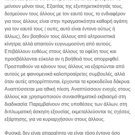
μείνουν μόνοι τους. Εξαιτίας της εξυπηρετικότητάς τους,
δεσμεύουν τους άλλους με τον εαυτό τους, το ενδιαφέρον
για τους άλλους είναι στην πραγματικότητα καθαρή αγάπη
για τον εαυτό τους ( ουπς, αυτό είναι έντονο ούτως ή
άλλως), δεν βοηθούν τους άλλους από αλτρουιστικά
κίνητρα, αλλά απαιτούν ευγνωμοσύνη από αυτούς.
Επιβάλλουν ευθέως στους άλλους τα οφέλη τους και
προσβάλλονται εύκολα αν η βοήθειά τους απορριφθεί.
Προσπαθούν να κάνουν τους άλλους να εξαρτώνται από
αυτούς με φαινομενικά καλοπροαίρετες συμβουλές, αλλά
όταν αυτές απορρίπτονται, έρχονται τα κροκοδείλια δάκρυα.
Αναπτύσσεται μια ηθική πίεση. Αναπτύσσουν ενοχές στους
άλλους και χρησιμοποιούν συναισθηματικό εκβιασμό στη
διαδικασία. Παρεμβαίνουν στις υποθέσεις των άλλων, στη
διπλωματική άσκηση εξουσίας, εκμεταλλεύονται τις σχέσεις
εξάρτησης, για να κυριαρχήσουν στους άλλους.
Φυσικά, δεν είναι απαραίτητο να είναι τόσο έντονο όσο