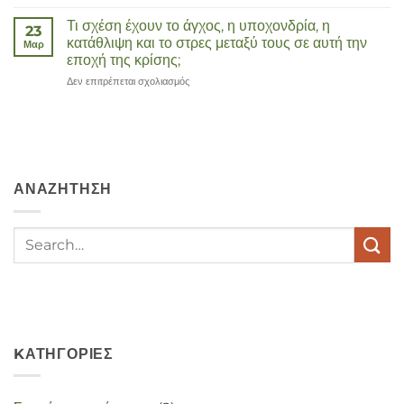
Corona
Τι σχέση έχουν το άγχος, η υποχονδρία, η
23
κατάθλιψη και το στρες μεταξύ τους σε αυτή την
Μαρ
εποχή της κρίσης;
Δεν επιτρέπεται σχολιασμός
στο
Wat
hebben
angst,
hypochondrie,
depressies
en
ΑΝΑΖΉΤΗΣΗ
stress
met
elkaar
te
maken
in
deze
crisistijd?
KΑΤΗΓΟΡΊΕΣ