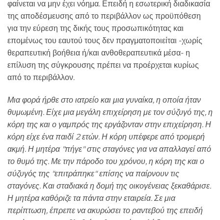
φαίνεται να μην έχει νόημα. Επειδή η εσωτερική διαδικασία
της αποδέσμευσης από το περιβάλλον ως προϋπόθεση
για την εύρεση της δικής τους προσωπικότητας και
επομένως του εαυτού τους δεν πραγματοποιείται -χωρίς
θεραπευτική βοήθεια ή/και ανθοθεραπευτικά μέσα- η
επίλυση της σύγκρουσης πρέπει να προέρχεται κυρίως
από το περιβάλλον.
Μια φορά ήρθε στο ιατρείο και μια γυναίκα, η οποία ήταν
θυμωμένη. Είχε μια μεγάλη επιχείρηση με τον σύζυγό της, η
κόρη της και ο γαμπρός της εργάζονταν στην επιχείρηση. Η
κόρη είχε ένα παιδί 2 ετών. Η κόρη υπέφερε από τρομερή
ακμή. Η μητέρα "πήγε" στις σταγόνες για να απαλλαγεί από
το θυμό της. Με την πάροδο του χρόνου, η κόρη της και ο
σύζυγός της "επιτράπηκε" επίσης να παίρνουν τις
σταγόνες. Και σταδιακά η δομή της οικογένειας ξεκαθάρισε.
Η μητέρα καθόριζε τα πάντα στην εταιρεία. Σε μια
περίπτωση, έπρεπε να ακυρώσει το ραντεβού της επειδή