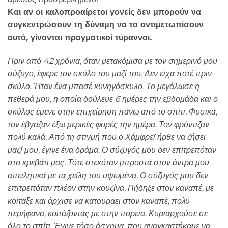
Και αν οι καλοπροαίρετοι γονείς δεν μπορούν να
συγκεντρώσουν τη δύναμη να το αντιμετωπίσουν
αυτό, γίνονται πραγματικοί τύραννοι.
Πριν από 42 χρόνια, όταν μετακόμισα με τον σημερινό μου
σύζυγο, έφερε τον σκύλο του μαζί του. Δεν είχα ποτέ πριν
σκύλο. Ήταν ένα μπασέ κυνηγόσκυλο. Το μεγάλωσε η
πεθερά μου, η οποία δούλευε 6 ημέρες την εβδομάδα και ο
σκύλος έμενε στην επιχείρηση πάνω από το σπίτι. Φυσικά,
τον έβγαζαν έξω μερικές φορές την ημέρα. Τον φρόντιζαν
πολύ καλά. Από τη στιγμή που ο Χάμφρεϊ ήρθε να ζήσει
μαζί μου, έγινε ένα δράμα. Ο σύζυγός μου δεν επιτρεπόταν
στο κρεβάτι μας. Τότε στεκόταν μπροστά στον άντρα μου
απειλητικά με τα χείλη του υψωμένα. Ο σύζυγός μου δεν
επιτρεπόταν πλέον στην κουζίνα. Πήδηξε στον καναπέ, με
κοίταξε και άρχισε να κατουράει στον καναπέ, πολύ
περήφανα, κοιτάζοντάς με στην πορεία. Κυριαρχούσε σε
όλο το σπίτι. Έγινε τόσο άσχημα, που αναγκαστήκαμε να