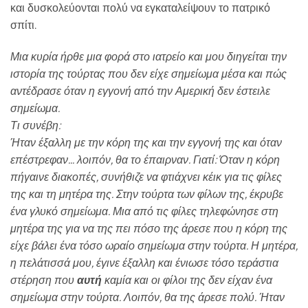
και δυσκολεύονται πολύ να εγκαταλείψουν το πατρικό
σπίτι.
Μια κυρία ήρθε μια φορά στο ιατρείο και μου διηγείται την
ιστορία της τούρτας που δεν είχε σημείωμα μέσα και πώς
αντέδρασε όταν η εγγονή από την Αμερική δεν έστειλε
σημείωμα.
Τι συνέβη:
Ήταν έξαλλη με την κόρη της και την εγγονή της και όταν
επέστρεφαν... λοιπόν, θα το έπαιρναν. Γιατί: Όταν η κόρη
πήγαινε διακοπές, συνήθιζε να φτιάχνει κέικ για τις φίλες
της και τη μητέρα της. Στην τούρτα των φίλων της, έκρυβε
ένα γλυκό σημείωμα. Μια από τις φίλες τηλεφώνησε στη
μητέρα της για να της πει πόσο της άρεσε που η κόρη της
είχε βάλει ένα τόσο ωραίο σημείωμα στην τούρτα. Η μητέρα,
η πελάτισσά μου, έγινε έξαλλη και ένιωσε τόσο τεράστια
στέρηση που
αυτή
καμία και οι φίλοι της δεν είχαν ένα
σημείωμα στην τούρτα. Λοιπόν, θα της άρεσε πολύ. Ήταν