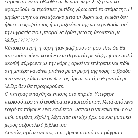
επρόκειτο να υποβληθεί σε θεραπεία με λέιζερ για να
αφαιρεθούν οι τεράστιες ρυτίδες γύρω από το στόμα της. Η
μητέρα πήγε σε ένα εξοχικό μετά τη θεραπεία, επειδή δεν
ήθελε το κρεβάτι της ή τα μαξιλάρια της να λερωθούν από
την υγρασία που μπορεί να έρθει μετά τη θεραπεία με
λέιζερ????????
Κάποια στιγμή, η κόρη ήταν μαζί μου και μου είπε ότι θα
μπορούσε τώρα να κάνει και θεραπεία με λέιζερ (ήταν πολύ
ακριβή σύμφωνα με την κόρη), αρκεί να επέτρεπε και πάλι
στη μητέρα να κάνει μπάνιο με τη μικρή της κόρη το βράδυ
αντί για την ίδια και αν δεν της άρεσε αυτό, η θεραπεία με
λέιζερ δεν θα προχωρούσε.
Ο πατέρας εντάχθηκε επίσης στο ιατρείο. Υπέφερε
περισσότερο από αισθήματα κατωτερότητας. Μετά από λίγο
καιρό τα πήγαινε λίγο καλύτερα. Ώσπου η γυναίκα του ήρθε
πάλι σε μένα, έξαλλη, λέγοντας ότι είχε βρει σε ένα μυστικό
μέρος σεξουαλικά βιβλία του.
Λοιπόν, πρέπει να σας πω... βρίσκω αυτά τα πράγματα