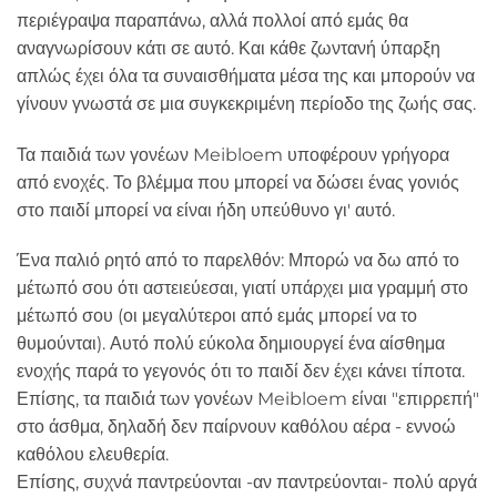
περιέγραψα παραπάνω, αλλά πολλοί από εμάς θα
αναγνωρίσουν κάτι σε αυτό. Και κάθε ζωντανή ύπαρξη
απλώς έχει όλα τα συναισθήματα μέσα της και μπορούν να
γίνουν γνωστά σε μια συγκεκριμένη περίοδο της ζωής σας.
Τα παιδιά των γονέων Meibloem υποφέρουν γρήγορα
από ενοχές. Το βλέμμα που μπορεί να δώσει ένας γονιός
στο παιδί μπορεί να είναι ήδη υπεύθυνο γι' αυτό.
Ένα παλιό ρητό από το παρελθόν: Μπορώ να δω από το
μέτωπό σου ότι αστειεύεσαι, γιατί υπάρχει μια γραμμή στο
μέτωπό σου (οι μεγαλύτεροι από εμάς μπορεί να το
θυμούνται). Αυτό πολύ εύκολα δημιουργεί ένα αίσθημα
ενοχής παρά το γεγονός ότι το παιδί δεν έχει κάνει τίποτα.
Επίσης, τα παιδιά των γονέων Meibloem είναι "επιρρεπή"
στο άσθμα, δηλαδή δεν παίρνουν καθόλου αέρα - εννοώ
καθόλου ελευθερία.
Επίσης, συχνά παντρεύονται -αν παντρεύονται- πολύ αργά