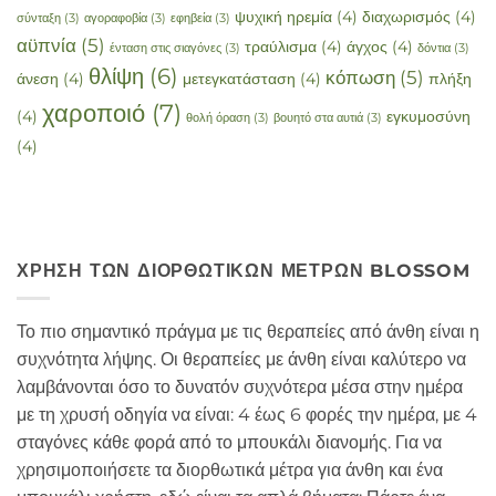
ψυχική ηρεμία
(4)
διαχωρισμός
(4)
σύνταξη
(3)
αγοραφοβία
(3)
εφηβεία
(3)
αϋπνία
(5)
τραύλισμα
(4)
άγχος
(4)
ένταση στις σιαγόνες
(3)
δόντια
(3)
θλίψη
(6)
κόπωση
(5)
άνεση
(4)
μετεγκατάσταση
(4)
πλήξη
χαροποιό
(7)
(4)
εγκυμοσύνη
θολή όραση
(3)
βουητό στα αυτιά
(3)
(4)
ΧΡΉΣΗ ΤΩΝ ΔΙΟΡΘΩΤΙΚΏΝ ΜΈΤΡΩΝ BLOSSOM
Το πιο σημαντικό πράγμα με τις θεραπείες από άνθη είναι η
συχνότητα λήψης. Οι θεραπείες με άνθη είναι καλύτερο να
λαμβάνονται όσο το δυνατόν συχνότερα μέσα στην ημέρα
με τη χρυσή οδηγία να είναι: 4 έως 6 φορές την ημέρα, με 4
σταγόνες κάθε φορά από το μπουκάλι διανομής. Για να
χρησιμοποιήσετε τα διορθωτικά μέτρα για άνθη και ένα