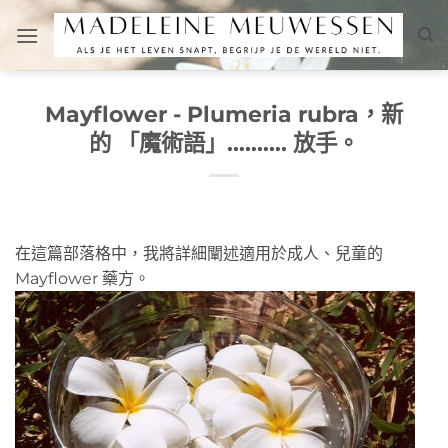
Skip
to
content
Mayflower - Plumeria rubra，新
的 「魔術語」.......... 放手。
在這篇部落格中，我將詳細闡述適用於成人、兒童的
Mayflower 藥方。