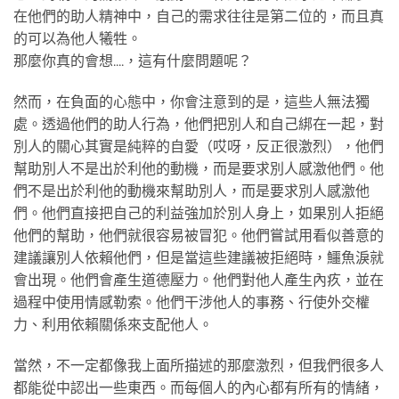
在他們的助人精神中，自己的需求往往是第二位的，而且真
的可以為他人犧牲。
那麼你真的會想....，這有什麼問題呢？
然而，在負面的心態中，你會注意到的是，這些人無法獨
處。透過他們的助人行為，他們把別人和自己綁在一起，對
別人的關心其實是純粹的自愛（哎呀，反正很激烈），他們
幫助別人不是出於利他的動機，而是要求別人感激他們。他
們不是出於利他的動機來幫助別人，而是要求別人感激他
們。他們直接把自己的利益強加於別人身上，如果別人拒絕
他們的幫助，他們就很容易被冒犯。他們嘗試用看似善意的
建議讓別人依賴他們，但是當這些建議被拒絕時，鱷魚淚就
會出現。他們會產生道德壓力。他們對他人產生內疚，並在
過程中使用情感勒索。他們干涉他人的事務、行使外交權
力、利用依賴關係來支配他人。
當然，不一定都像我上面所描述的那麼激烈，但我們很多人
都能從中認出一些東西。而每個人的內心都有所有的情緒，