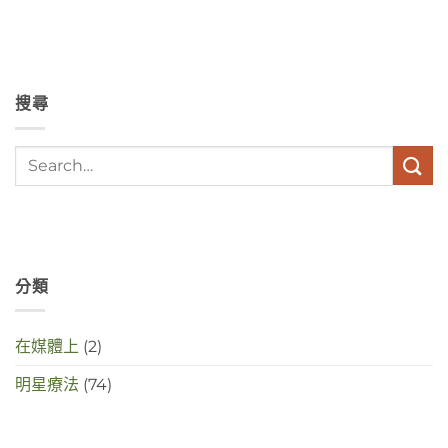
〈Wat
hebben
angst,
hypochondrie,
depressies
en
搜尋
stress
met
elkaar
te
maken
in
deze
crisistijd?〉
中
分類
在媒體上
(2)
明星療法
(74)