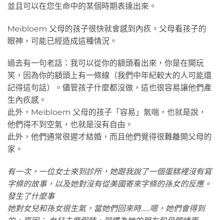
並且可以在您生命中的某個時期表達出來。
Meibloem 父母的孩子很快就會感到內疚。父母看孩子的
眼神，可能已經造成這種情況。
過去有一句老話：我可以從你的額頭看出來，你是在開玩
笑，因為你的額頭上有一條線（我們中年紀較大的人可能還
記得這句話）。儘管孩子什麼都沒做，這也很容易讓他們產
生內疚感。
此外，Meibloem 父母的孩子「容易」氣喘，也就是說，
他們得不到空氣，也就是沒有自由。
此外，他們通常很遲才結婚，而且他們覺得很難離開父母的
家。
有一次，一位女士來到診所，她跟我說了一個蛋糕裡沒有寫
字條的故事，以及她對沒有從美國寄來字條的孫女的反應。
發生了什麼事
她對女兒和孫女很生氣，當她們回來時......嗯，她們會得到