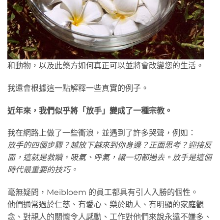
和動物，以及此藥方如何真正可以並將會改變您的生活。
我還會根據這一點解釋一些真實的例子。
近年來，我們似乎將「放手」變成了一種宗教。
我在網路上做了一些衝浪，並遇到了許多哭聲，例如：
放手的四個步驟？越放下越來到你身邊？正面思考？迎接反
面，這就是救贖。吸氣、呼氣，讓一切都過去。放手是這個
時代最重要的技巧。
毫無疑問，Meibloem 的員工都具有引人入勝的個性。
他們通常過於仁慈、有愛心、樂於助人、有明顯的家庭觀
念、對親人的關懷令人感動、工作對他們來說永遠不嫌多、