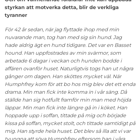
styrkan att motverka detta, blir de verkliga
tyranner
För 42 år sedan, när jag flyttade ihop med min
nuvarande man, tog han med sig sin hund. Jag
hade aldrig ägt en hund tidigare. Det var en Basset
hound. Han uppfostrades av min svärmor, som
arbetade 6 dagar i veckan och hunden bodde i
affären ovanför huset. Naturligtvis togs han ut några
gånger om dagen. Han sköttes mycket väl. När
Humphfrey kom för att bo hos mig blev det ett enda
drama. Min man fick inte komma in i vår säng. Då
ställde han sig hotfullt framför min man med höjda
läppar. Min man fick inte längre gå in i köket. Han
hoppade upp i soffan, tittade på mig och började
kissa på soffan, mycket stolt, och tittade samtidigt på
mig. Han styrde hela huset. Det blev så illa att vi var
tvungna att söva Humphfrey eftersom han i våra