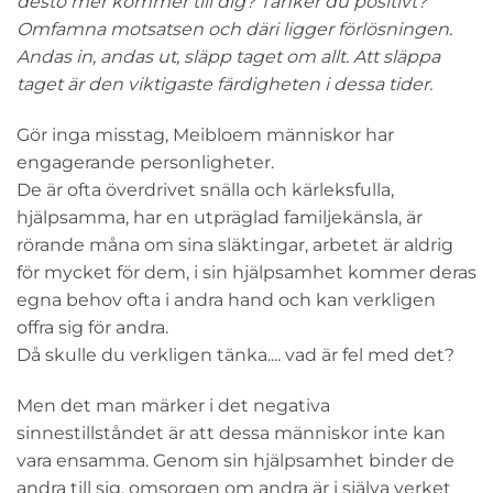
desto mer kommer till dig? Tänker du positivt?
Omfamna motsatsen och däri ligger förlösningen.
Andas in, andas ut, släpp taget om allt. Att släppa
taget är den viktigaste färdigheten i dessa tider.
Gör inga misstag, Meibloem människor har
engagerande personligheter.
De är ofta överdrivet snälla och kärleksfulla,
hjälpsamma, har en utpräglad familjekänsla, är
rörande måna om sina släktingar, arbetet är aldrig
för mycket för dem, i sin hjälpsamhet kommer deras
egna behov ofta i andra hand och kan verkligen
offra sig för andra.
Då skulle du verkligen tänka.... vad är fel med det?
Men det man märker i det negativa
sinnestillståndet är att dessa människor inte kan
vara ensamma. Genom sin hjälpsamhet binder de
andra till sig, omsorgen om andra är i själva verket