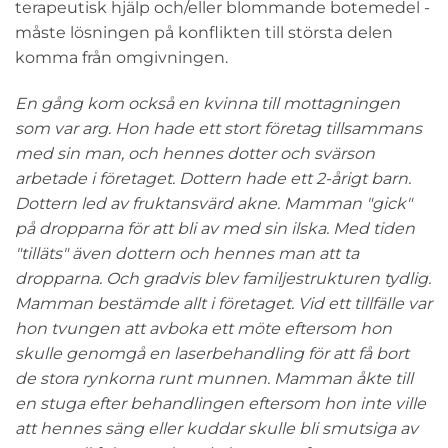
terapeutisk hjälp och/eller blommande botemedel -
måste lösningen på konflikten till största delen
komma från omgivningen.
En gång kom också en kvinna till mottagningen
som var arg. Hon hade ett stort företag tillsammans
med sin man, och hennes dotter och svärson
arbetade i företaget. Dottern hade ett 2-årigt barn.
Dottern led av fruktansvärd akne. Mamman "gick"
på dropparna för att bli av med sin ilska. Med tiden
"tilläts" även dottern och hennes man att ta
dropparna. Och gradvis blev familjestrukturen tydlig.
Mamman bestämde allt i företaget. Vid ett tillfälle var
hon tvungen att avboka ett möte eftersom hon
skulle genomgå en laserbehandling för att få bort
de stora rynkorna runt munnen. Mamman åkte till
en stuga efter behandlingen eftersom hon inte ville
att hennes säng eller kuddar skulle bli smutsiga av