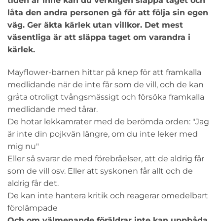
tiden är inne kan du verkligen släppa taget och
låta den andra personen gå för att följa sin egen
väg. Ger äkta kärlek utan villkor. Det mest
väsentliga är att släppa taget om varandra i
kärlek.
Mayflower-barnen hittar på knep för att framkalla
medlidande när de inte får som de vill, och de kan
gråta otroligt tvångsmässigt och försöka framkalla
medlidande med tårar.
De hotar lekkamrater med de berömda orden: "Jag
är inte din pojkvän längre, om du inte leker med
mig nu"
Eller så svarar de med förebråelser, att de aldrig får
som de vill osv. Eller att syskonen får allt och de
aldrig får det.
De kan inte hantera kritik och reagerar omedelbart
förolämpade
Och om välmenande föräldrar inte kan uppbåda