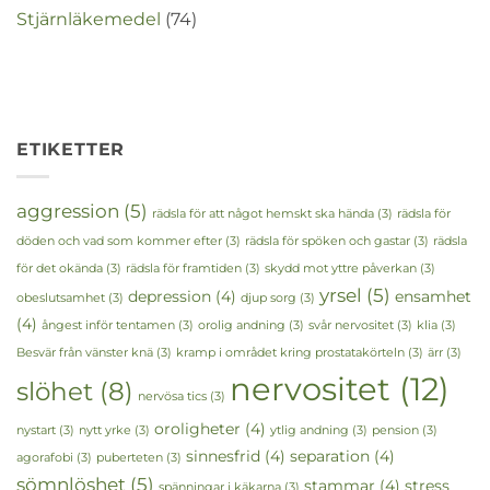
Stjärnläkemedel
(74)
ETIKETTER
aggression
(5)
rädsla för att något hemskt ska hända
(3)
rädsla för
döden och vad som kommer efter
(3)
rädsla för spöken och gastar
(3)
rädsla
för det okända
(3)
rädsla för framtiden
(3)
skydd mot yttre påverkan
(3)
yrsel
(5)
depression
(4)
ensamhet
obeslutsamhet
(3)
djup sorg
(3)
(4)
ångest inför tentamen
(3)
orolig andning
(3)
svår nervositet
(3)
klia
(3)
Besvär från vänster knä
(3)
kramp i området kring prostatakörteln
(3)
ärr
(3)
nervositet
(12)
slöhet
(8)
nervösa tics
(3)
oroligheter
(4)
nystart
(3)
nytt yrke
(3)
ytlig andning
(3)
pension
(3)
sinnesfrid
(4)
separation
(4)
agorafobi
(3)
puberteten
(3)
sömnlöshet
(5)
stammar
(4)
stress
spänningar i käkarna
(3)