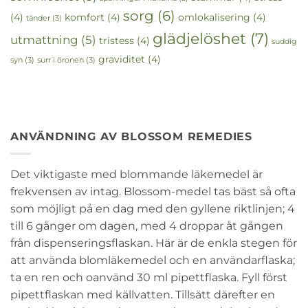
sorg
(6)
(4)
komfort
(4)
omlokalisering
(4)
tänder
(3)
glädjelöshet
(7)
utmattning
(5)
tristess
(4)
suddig
graviditet
(4)
syn
(3)
surr i öronen
(3)
ANVÄNDNING AV BLOSSOM REMEDIES
Det viktigaste med blommande läkemedel är
frekvensen av intag. Blossom-medel tas bäst så ofta
som möjligt på en dag med den gyllene riktlinjen; 4
till 6 gånger om dagen, med 4 droppar åt gången
från dispenseringsflaskan. Här är de enkla stegen för
att använda blomläkemedel och en användarflaska;
ta en ren och oanvänd 30 ml pipettflaska. Fyll först
pipettflaskan med källvatten. Tillsätt därefter en