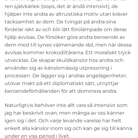
ren självkärlek (oops, det är ändå intensivt), de
hjälper inte andra av altruistiska motiv utan kräver
tacksamhet av dem. De tvingar på andra sina
fördelar rakt av och blir lätt förolämpade om deras
hjälp avvisas. De försöker göra andra beroende av
dem med till synes välmenande råd, men när dessa
avvisas kommer krokodiltårarna. Ett moraliskt tryck
utvecklas. De skapar skuldkänslor hos andra och
använder sig av känslomässig utpressning i
processen. De lägger sig i andras angelägenheter,
utövar makt på ett diplomatiskt sätt, utnyttjar
beroendeförhållanden för att dominera andra.
Naturligtvis behöver inte allt vara så intensivt som
jag har beskrivit ovan, men många av oss känner
igen sig i det. Och varje levande varelse har helt
enkelt alla känslor inom sig och kan ge sig till känna
under en viss period i livet.