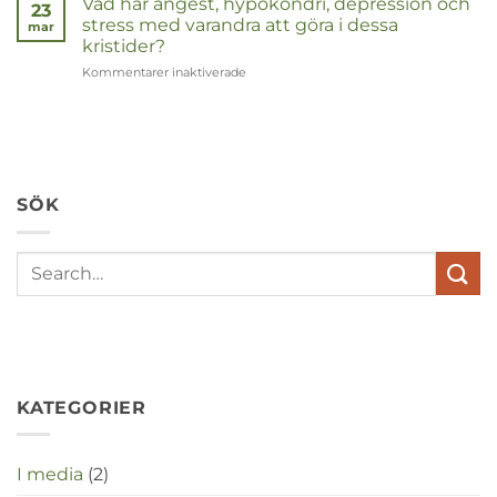
Vad har ångest, hypokondri, depression och
23
stress med varandra att göra i dessa
mar
kristider?
Kommentarer inaktiverade
för
Wat
hebben
angst,
hypochondrie,
depressies
en
SÖK
stress
met
elkaar
te
maken
in
deze
crisistijd?
KATEGORIER
I media
(2)