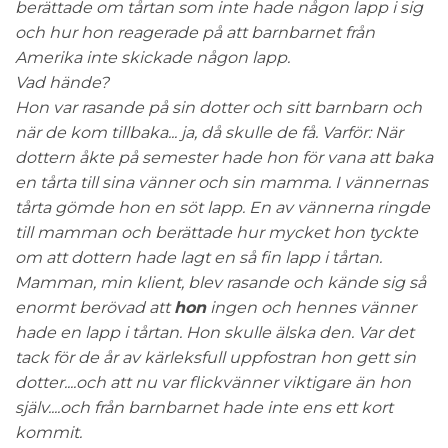
berättade om tårtan som inte hade någon lapp i sig
och hur hon reagerade på att barnbarnet från
Amerika inte skickade någon lapp.
Vad hände?
Hon var rasande på sin dotter och sitt barnbarn och
när de kom tillbaka... ja, då skulle de få. Varför: När
dottern åkte på semester hade hon för vana att baka
en tårta till sina vänner och sin mamma. I vännernas
tårta gömde hon en söt lapp. En av vännerna ringde
till mamman och berättade hur mycket hon tyckte
om att dottern hade lagt en så fin lapp i tårtan.
Mamman, min klient, blev rasande och kände sig så
enormt berövad att
hon
ingen och hennes vänner
hade en lapp i tårtan. Hon skulle älska den. Var det
tack för de år av kärleksfull uppfostran hon gett sin
dotter....och att nu var flickvänner viktigare än hon
själv....och från barnbarnet hade inte ens ett kort
kommit.