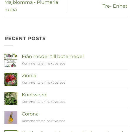
Majblomma - Plumeria
Tre- Enhet
rubra
RECENT POSTS
Från moder till botemedel
Kommentarer inaktiverade
för
Van
Moeder
Zinnia
tot
Kommentarer inaktiverade
för
Remedies
Zinnia
Knotweed
Kommentarer inaktiverade
för
Duizendknoop
Corona
Kommentarer inaktiverade
för
Corona