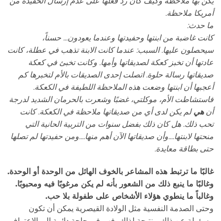
يكن بها ملاحظة وكيف كان رد فعلها على عدم إرسال الحفيدة من
أمريكا ملاحظة.
ما حدث:
كانت غاضبة من ابنتها وحفيدتها وعندما يعودون... حسناً،
سيحصلون عليها. السبب: عندما كانت الابنة تذهب في عطلة، كانت
عادتها أن تخبز كعكة لصديقاتها وأمها. وكانت تخبئ في كعكة
صديقاتها رسالة حلوة. اتصلت إحدى الصديقات بالأم لتخبرها كم
أعجبها أن ابنتها وضعت هذه الملاحظة اللطيفة في الكعكة.
فاستشاطت الأم، موكلتي، غضبًا وشعرت بالحرمان الشديد لدرجة
أن
هي
لم يكن لدى أي من صديقاتها ملاحظة في الكعكة. كانت
تحب ذلك. هل كان ذلك بفضل سنوات من التربية الحانية التي
منحتها لابنتها....وأن صديقاتها الآن أهم منها....ومن حفيدتها لم تصلها
حتى بطاقة معايدة.
غالبًا ما ترتبط هذه المشاعر بالخوف الهائل من الوحدة أو الوحدة.
وغالبًا ما ينبع ذلك من الشعور بأنه لم يكن مرغوبًا فيه ومحبوبًا.
وغالباً ما ينطوي هؤلاء الأشخاص على طفولة بلا حب.
وحتى الصدمة النفسية مثل الولادة القيصرية يمكن أن تكون
مسؤولة عن ذلك. ونتيجة لذلك، فهم في حاجة دائمة إلى الاعتراف