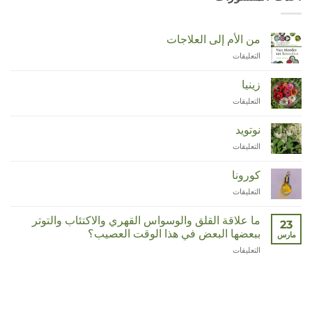
من الأم إلى العلاجات
التعليقات
على
Van
Moeder
زينيا
tot
التعليقات
على
Remedies
Zinnia
مغلقة
مغلقة
نوتويد
التعليقات
على
Duizendknoop
مغلقة
كورونا
التعليقات
على
Corona
مغلقة
ما علاقة القلق والوسواس القهري والاكتئاب والتوتر
23
ببعضها البعض في هذا الوقت العصيب؟
مارس
التعليقات
على
Wat
hebben
angst,
hypochondrie,
depressies