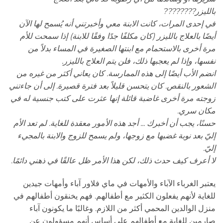
بالليزر????????
في إحدى المرات، كانت الابنة معي وأخبرتني أنه يُسمح لها الآن
أيضًا بالعلاج بالليزر (كان مكلفًا جدًا وفقًا للابنة) إذا سمحت للأم
مرة أخرى بالاستحمام مع ابنتها الصغيرة في المساء بدلاً من
نفسها، وإذا لم يعجبها ذلك، فلن يتم العلاج بالليزر.
انضم الأب أيضًا إلى هذه الممارسة. كان يعاني أكثر من غيره من
الشعور بالنقص. كان يتحسن قليلاً بعد فترة قصيرة. إلى أن جاءتني
زوجته مرة أخرى غاضبة قائلة إنها عثرت على كتب جنسية له في
مكان سري.
حسنًا، يجب أن أخبرك ... أجد هذه الأمور معقدة للغاية. لم تعد الأم
إليّ بعد نوبة غضبها مع زوجها، ولم يسمح للزوج والابنة بالمجيء
إليّ.
لا أعرف كيف حدث ذلك، لكن هذا الأمر ظل عالقًا في ذهني دائمًا.
يعتبر الغرباء الآباء والأمهات في ماي فلاور آباء وأمهات جيدين
للغاية لأنهم يفعلون الكثير مع أطفالهم. فهم يخنقون أطفالهم في
منزل الوالدين المحمي أكثر من اللازم. وغالبًا ما يكونون آباء
صارمين للغاية مع أطفالهم على أساس أنهم مسؤولون عن