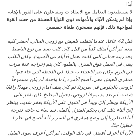
أبدًا.
لا يستطيعون التعامل مع الانتقادات ويتفاعلون على الفور بالإهانة
وإذا لم يتمكن الآباء والأمهات ذوي النوايا الحسنة من حشد القوة
لمواجهة ذلك، فإنهم يصبحون طغاة حقيقيين
قبل 42 عامًا، عندما انتقلت للعيش مع زوجي الحالي، أحضر كلبه
معه. لم أكن أمتلك كلباً من قبل. كان كلب صيد من نوع الباسط.
وقد ربته حماتي التي كانت تعمل 6 أيام في الأسبوع، وكان الكلب
يبقى في العمل فوق المنزل. بالطبع، كان يتم إخراجه عدة مرات
في اليوم. وكان يتم الاعتناء به جيدًا. في اللحظة التي جاء فيها
همفري للعيش معي، أصبح الأمر دراما واحدة. لم يكن مسموحاً
لزوجي بالجلوس في سريرنا. ثم كان يقف أمام زوجي مهددًا رافعًا
شفتيه. لم يعد مسموحًا لزوجي بدخول المطبخ. كان يقفز على
الأريكة وينظر إليّ ويبدأ في التبول على الأريكة بفخر شديد، وينظر
إليّ أثناء ذلك. كان يحكم المنزل بأكمله. لقد ساءت حالته لدرجة
أننا اضطررنا إلى وضع همفري في السرير لأنه أصبح في نظرنا
خطيرًا جدًا.
الآن أنا أعرف أفضل. في ذلك الوقت، لم أكن أعرف سوى القليل