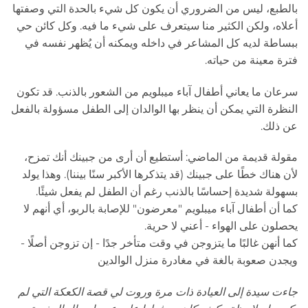
بالطبع، ليس من الضروري أن يكون كل شيء بالحدة التي وصفتها
أعلاه، ولكن الكثير منا سيتعرف على شيء ما فيه. وكل كائن حي
ببساطة لديه كل المشاعر في داخله ويمكنه أن يُظهر نفسه في
فترة معينة من حياته.
سرعان ما يعاني أطفال آباء ميبلويم من الشعور بالذنب. قد تكون
النظرة التي يمكن أن ينظر بها الوالدان إلى الطفل مسؤولة بالفعل
عن ذلك.
مقولة قديمة من الماضي: أستطيع أن أرى من جبينك أنك تمزح،
لأن هناك خطًا على جبينك (قد يتذكرها الأكبر سنًا بيننا). وهذا يولد
بسهولة شديدة إحساسًا بالذنب رغم أن الطفل لم يفعل شيئًا.
كما أن أطفال آباء ميبلويم "معرضون" للإصابة بالربو، أي أنهم لا
يحصلون على الهواء - أعني لا حرية.
كما أنهن غالبًا ما يتزوجن في وقت متأخر جدًا - إن تزوجن أصلًا -
ويجدن صعوبة بالغة في مغادرة منزل الوالدين
جاءت سيدة إلى العيادة ذات مرة وروت لي قصة الكعكة التي لم