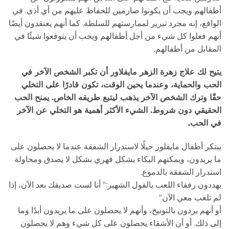
أطفالهم ويجب أن يكونوا صارمين للحفاظ عليهم من أي أذى. في
الواقع، إنه مجرد تبرير لممارستهم للسلطة. كما أنهم يعتقدون أيضًا
أنهم فعلوا كل شيء من أجل أطفالهم ويجب أن يتوقعوا شيئًا في
المقابل من أطفالهم.
يتيح لك علاج زهرة الزهر مايفلاور أن تكبر الشخص الآخر في
الحب والحماية، وعندما يحين الوقت، تكون قادرًا على التخلي
حقًا وترك الشخص الآخر يذهب ليتبع طريقه الخاص. يمنح الحب
الحقيقي دون شروط. الشيء الأكثر أهمية هو التخلي عن الآخر
في الحب.
يبتكر أطفال مايفلور حيلًا لاستدرار الشفقة عندما لا يحصلون على
ما يريدون، ويمكنهم البكاء بشكل قهري بشكل لا يصدق ومحاولة
استدرار الشفقة بالدموع.
يهددون رفقاء اللعب بالقول الشهير:" أنا لست صديقك بعد الآن، إذا
لم تلعب معي الآن"
أو أنهم يردون بالتوبيخ، وأنهم لا يحصلون على ما يريدون أبدًا وما
إلى ذلك. أو أن الأشقاء يحصلون على كل شيء وهم لا يحصلون