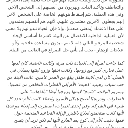
والتعاطف وتأكيد الذات. ويهربون من أنفسهم إلى الشخص الآخر.
وفي هذه العملية، يتم إسقاط هويتهم الخاصة على الشخص الآخر.
إنهم يجعلون الآخرين معتمدين عليهم، لأنهم هم أنفسهم يعتمدون
على هذا الاعتماد (بمعنى صعب)، وإلا فإن الحياة تبدو لهم بلا معنى.
لأن العملية الداخلية للانفصال عن البيئة كشرط أساسي لإيجاد
شخصية المرء وبالتالي ذاته لا تتم - بدون مساعدة علاجية و/أو
علاجات ازدهار - يجب أن يأتي حل الصراع في الغالب من البيئة.
كما جاءت امرأة إلى العيادة ذات مرة، وكانت غاضبة. كان لديها
عمل تجاري كبير مع زوجها، وكانت ابنتها وزوج ابنتها يعملان في
العمل. كان لدى الابنة طفل يبلغ من العمر عامين. عانت الابنة من
حب شباب رهيب. "ذهبت" الأم إلى القطرات للتخلص من غضبها.
وبمرور الوقت، "سُمح" لابنتها وزوجها أيضًا "بالذهاب" على
القطرات. وتدريجيًا أصبح هيكل الأسرة واضحًا. كانت الأم تحدد كل
شيء في الشركة. وفي إحدى المرات، اضطرت إلى إلغاء موعدها
لأنها كانت ستخضع لعلاج بالليزر لإزالة التجاعيد الضخمة حول
فمها. ذهبت الأم إلى كوخ بعد العلاج لأنها لم تكن تريد أن يتسخ
سريرها أو وسائدها من أي رطوبة قد تأتي بعد العلاج