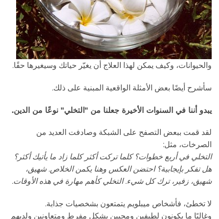
والحيوانات، وكيف يمكن لهذا العلاج أن يغيّر حياتك وسيغيرها حقًا.
سأشرح أيضًا بعض الأمثلة الواقعية المبنية على ذلك.
يبدو أننا في السنوات الأخيرة جعلنا من "التخلي" نوعًا من الدين.
لقد قمت ببعض التصفح على الشبكة وصادفت العديد من
الصرخات، مثل:
التخلي في أربع خطوات؟ كلما تركت أكثر كلما زاد ما يأتيك أكثر؟
هل تفكر بإيجابية؟ احتضن العكس وهنا يكمن الخلاص. شهيق،
شهيق، زفير، ترك كل شيء. التخلي كأهم مهارة في هذه الأوقات.
لا تخطئ، فأشخاص ميبلويم يتمتعون بشخصيات جذابة.
وغالبًا ما يكونون لطيفين ومحبين بشكل مفرط ومتعاونين ولديهم