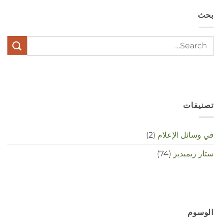
en
بحث
stress
met
elkaar
te
maken
in
deze
crisistijd?
مغلقة
تصنيفات
في وسائل الإعلام
(2)
ستار ريميديز
(74)
الوسوم