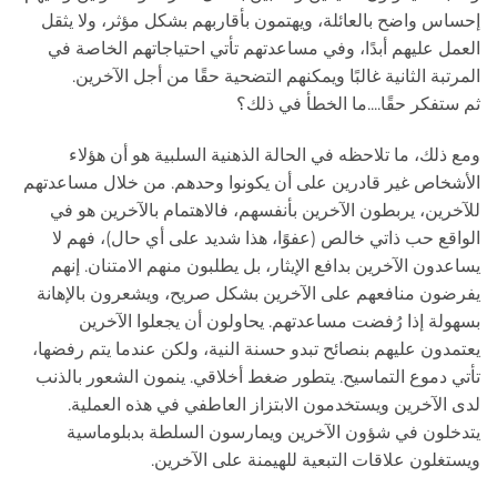
إحساس واضح بالعائلة، ويهتمون بأقاربهم بشكل مؤثر، ولا يثقل
العمل عليهم أبدًا، وفي مساعدتهم تأتي احتياجاتهم الخاصة في
المرتبة الثانية غالبًا ويمكنهم التضحية حقًا من أجل الآخرين.
ثم ستفكر حقًا....ما الخطأ في ذلك؟
ومع ذلك، ما تلاحظه في الحالة الذهنية السلبية هو أن هؤلاء
الأشخاص غير قادرين على أن يكونوا وحدهم. من خلال مساعدتهم
للآخرين، يربطون الآخرين بأنفسهم، فالاهتمام بالآخرين هو في
الواقع حب ذاتي خالص (عفوًا، هذا شديد على أي حال)، فهم لا
يساعدون الآخرين بدافع الإيثار، بل يطلبون منهم الامتنان. إنهم
يفرضون منافعهم على الآخرين بشكل صريح، ويشعرون بالإهانة
بسهولة إذا رُفضت مساعدتهم. يحاولون أن يجعلوا الآخرين
يعتمدون عليهم بنصائح تبدو حسنة النية، ولكن عندما يتم رفضها،
تأتي دموع التماسيح. يتطور ضغط أخلاقي. ينمون الشعور بالذنب
لدى الآخرين ويستخدمون الابتزاز العاطفي في هذه العملية.
يتدخلون في شؤون الآخرين ويمارسون السلطة بدبلوماسية
ويستغلون علاقات التبعية للهيمنة على الآخرين.