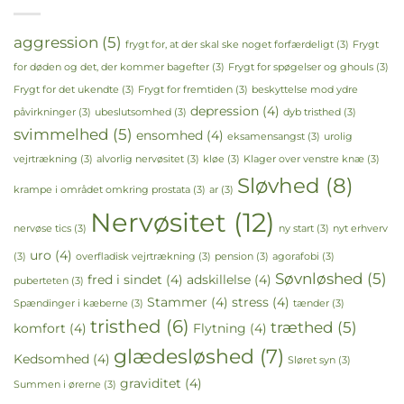
aggression
(5)
frygt for, at der skal ske noget forfærdeligt
(3)
Frygt
for døden og det, der kommer bagefter
(3)
Frygt for spøgelser og ghouls
(3)
Frygt for det ukendte
(3)
Frygt for fremtiden
(3)
beskyttelse mod ydre
depression
(4)
påvirkninger
(3)
ubeslutsomhed
(3)
dyb tristhed
(3)
svimmelhed
(5)
ensomhed
(4)
eksamensangst
(3)
urolig
vejrtrækning
(3)
alvorlig nervøsitet
(3)
kløe
(3)
Klager over venstre knæ
(3)
Sløvhed
(8)
krampe i området omkring prostata
(3)
ar
(3)
Nervøsitet
(12)
nervøse tics
(3)
ny start
(3)
nyt erhverv
uro
(4)
(3)
overfladisk vejrtrækning
(3)
pension
(3)
agorafobi
(3)
Søvnløshed
(5)
fred i sindet
(4)
adskillelse
(4)
puberteten
(3)
Stammer
(4)
stress
(4)
Spændinger i kæberne
(3)
tænder
(3)
tristhed
(6)
træthed
(5)
komfort
(4)
Flytning
(4)
glædesløshed
(7)
Kedsomhed
(4)
Sløret syn
(3)
graviditet
(4)
Summen i ørerne
(3)