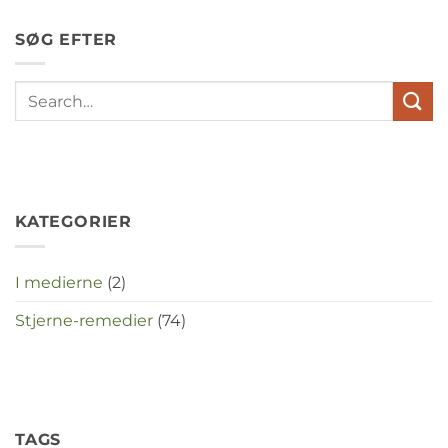
depressies
en
SØG EFTER
stress
met
elkaar
te
maken
in
deze
crisistijd?
KATEGORIER
I medierne
(2)
Stjerne-remedier
(74)
TAGS