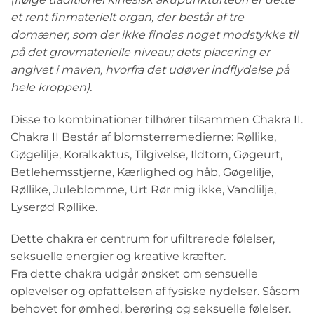
et rent finmaterielt organ, der består af tre
domæner, som der ikke findes noget modstykke til
på det grovmaterielle niveau; dets placering er
angivet i maven, hvorfra det udøver indflydelse på
hele kroppen).
Disse to kombinationer tilhører tilsammen Chakra II.
Chakra II Består af blomsterremedierne: Røllike,
Gøgelilje, Koralkaktus, Tilgivelse, Ildtorn, Gøgeurt,
Betlehemsstjerne, Kærlighed og håb, Gøgelilje,
Røllike, Juleblomme, Urt Rør mig ikke, Vandlilje,
Lyserød Røllike.
Dette chakra er centrum for ufiltrerede følelser,
seksuelle energier og kreative kræfter.
Fra dette chakra udgår ønsket om sensuelle
oplevelser og opfattelsen af fysiske nydelser. Såsom
behovet for ømhed, berøring og seksuelle følelser.