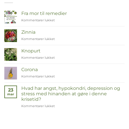
Fra mor til remedier
Kommentarer lukket
til
Van
Moeder
Zinnia
tot
Kommentarer lukket
til
Remedies
Zinnia
Knopurt
Kommentarer lukket
til
Duizendknoop
Corona
Kommentarer lukket
til
Corona
Hvad har angst, hypokondri, depression og
23
stress med hinanden at gøre i denne
mar
krisetid?
Kommentarer lukket
til
Wat
hebben
angst,
hypochondrie,