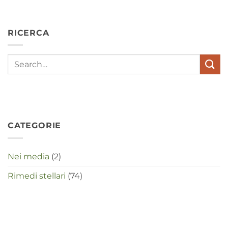
hypochondrie,
depressies
en
RICERCA
stress
met
elkaar
te
maken
in
deze
crisistijd?
CATEGORIE
Nei media
(2)
Rimedi stellari
(74)