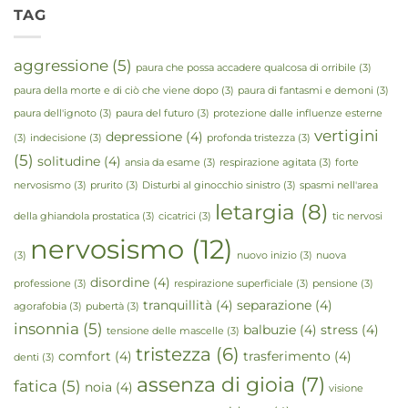
TAG
aggressione
(5)
paura che possa accadere qualcosa di orribile
(3)
paura della morte e di ciò che viene dopo
(3)
paura di fantasmi e demoni
(3)
paura dell'ignoto
(3)
paura del futuro
(3)
protezione dalle influenze esterne
vertigini
depressione
(4)
(3)
indecisione
(3)
profonda tristezza
(3)
(5)
solitudine
(4)
ansia da esame
(3)
respirazione agitata
(3)
forte
nervosismo
(3)
prurito
(3)
Disturbi al ginocchio sinistro
(3)
spasmi nell'area
letargia
(8)
della ghiandola prostatica
(3)
cicatrici
(3)
tic nervosi
nervosismo
(12)
(3)
nuovo inizio
(3)
nuova
disordine
(4)
professione
(3)
respirazione superficiale
(3)
pensione
(3)
tranquillità
(4)
separazione
(4)
agorafobia
(3)
pubertà
(3)
insonnia
(5)
balbuzie
(4)
stress
(4)
tensione delle mascelle
(3)
tristezza
(6)
comfort
(4)
trasferimento
(4)
denti
(3)
assenza di gioia
(7)
fatica
(5)
noia
(4)
visione