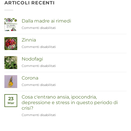
ARTICOLI RECENTI
Dalla madre ai rimedi
Commenti disabilitati
su
Van
Moeder
Zinnia
tot
Commenti disabilitati
su
Remedies
Zinnia
Nodofagi
Commenti disabilitati
su
Duizendknoop
Corona
Commenti disabilitati
su
Corona
Cosa c'entrano ansia, ipocondria,
23
depressione e stress in questo periodo di
Mar
crisi?
Commenti disabilitati
su
Wat
hebben
angst,