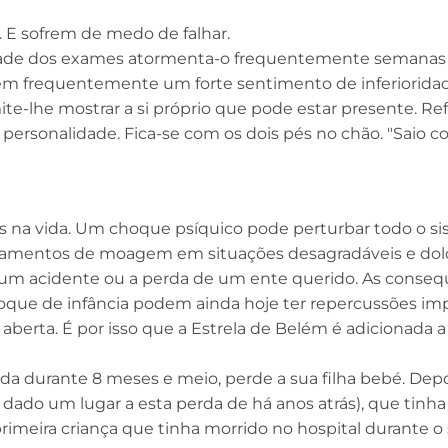
. E sofrem de medo de falhar.
iedade dos exames atormenta-o frequentemente semanas
tem frequentemente um forte sentimento de inferioridade
ite-lhe mostrar a si próprio que pode estar presente. Ref
 personalidade. Fica-se com os dois pés no chão. "Saio c
s na vida. Um choque psíquico pode perturbar todo o s
nsamentos de moagem em situações desagradáveis e dolo
s um acidente ou a perda de um ente querido. As conseq
que de infância podem ainda hoje ter repercussões imp
 aberta. É por isso que a Estrela de Belém é adicionada 
ida durante 8 meses e meio, perde a sua filha bebé. Dep
 dado um lugar a esta perda de há anos atrás), que tinh
meira criança que tinha morrido no hospital durante o