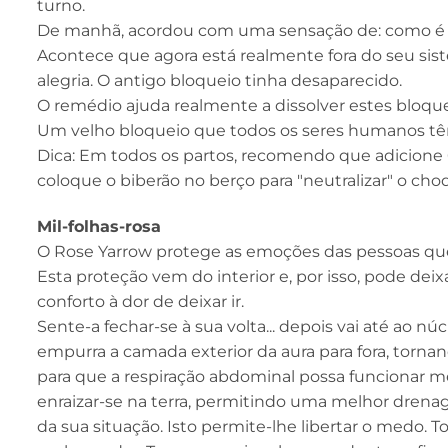
turno.
De manhã, acordou com uma sensação de: como é qu
Acontece que agora está realmente fora do seu sis
alegria. O antigo bloqueio tinha desaparecido.
O remédio ajuda realmente a dissolver estes bloqueio
Um velho bloqueio que todos os seres humanos tê
Dica: Em todos os partos, recomendo que adicione
coloque o biberão no berço para "neutralizar" o cho
Mil-folhas-rosa
O Rose Yarrow protege as emoções das pessoas que
Esta proteção vem do interior e, por isso, pode deix
conforto à dor de deixar ir.
Sente-a fechar-se à sua volta... depois vai até ao nú
empurra a camada exterior da aura para fora, torn
para que a respiração abdominal possa funcionar mel
enraizar-se na terra, permitindo uma melhor drena
da sua situação. Isto permite-lhe libertar o medo. T