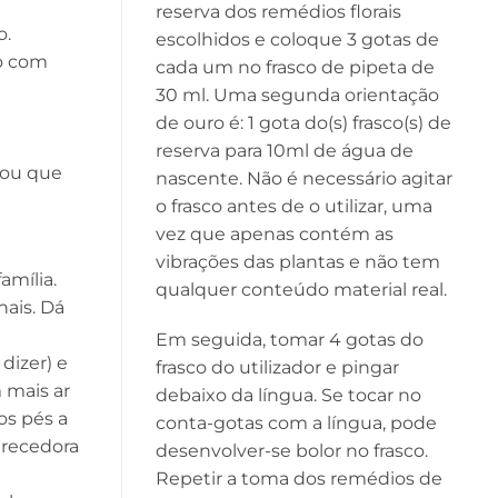
reserva dos remédios florais
o.
escolhidos e coloque 3 gotas de
so com
cada um no frasco de pipeta de
30 ml. Uma segunda orientação
de ouro é: 1 gota do(s) frasco(s) de
reserva para 10ml de água de
 ou que
nascente. Não é necessário agitar
o frasco antes de o utilizar, uma
vez que apenas contém as
vibrações das plantas e não tem
amília.
qualquer conteúdo material real.
nais. Dá
Em seguida, tomar 4 gotas do
dizer) e
frasco do utilizador e pingar
 mais ar
debaixo da língua. Se tocar no
os pés a
conta-gotas com a língua, pode
arecedora
desenvolver-se bolor no frasco.
Repetir a toma dos remédios de