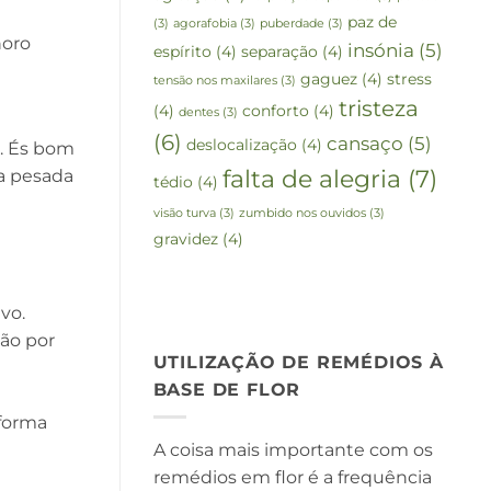
paz de
(3)
agorafobia
(3)
puberdade
(3)
horo
insónia
(5)
espírito
(4)
separação
(4)
gaguez
(4)
stress
tensão nos maxilares
(3)
tristeza
(4)
conforto
(4)
dentes
(3)
(6)
cansaço
(5)
deslocalização
(4)
. És bom
falta de alegria
(7)
ia pesada
tédio
(4)
visão turva
(3)
zumbido nos ouvidos
(3)
gravidez
(4)
vo.
ão por
UTILIZAÇÃO DE REMÉDIOS À
BASE DE FLOR
forma
A coisa mais importante com os
remédios em flor é a frequência