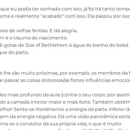
e eu podia ter sonhado com isto, já foi há tanto temp
tema e realmente "acabado" com isso. Ela passou por is
s de velhas feridas. E dá alegria.
m é o trauma do nascimento.
 6 gotas de Star of Bethlehem à água do banho do bebé
que do parto.
 lhe são muito próximas, por exemplo, os membros da f
ar passar as coisas dolorosas/as fortes influências emocio
cleo mais profundo da aura (contra o seu corpo, por assim 
ando a camada interior maior e mais forte. Também obtém
hor! Sente-se literalmente a energia da parte inferior d
gem da energia negativa. Dá uma visão panorâmica escl
orna-se o condutor da sua própria vida, o que é muito