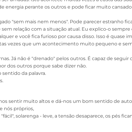
 energia perante os outros e pode ficar muito cansado
ngado "sem mais nem menos". Pode parecer estranho fica
em relação com a situação atual. Eu explico-o sempre
uer e você fica furioso por causa disso. Isso é quase i
s tantas vezes que um acontecimento muito pequeno e sem
nas. Já não é "drenado" pelos outros. É capaz de seguir 
or dos outros porque sabe dizer não.
sentido da palavra.
s.
-nos sentir muito altos e dá-nos um bom sentido de aut
 nós próprios,
"fácil", solarenga - leve, a tensão desaparece, os pés fic