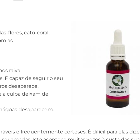
as-flores, cato-coral,
com as
nos raiva
s. É capaz de seguir o seu
ros desaparece.
 e a culpa deixam de
) mágoas desaparecem.
eis e frequentemente corteses. É difícil para elas dizer
r amadas. Isto acontece muitas vezes à custa das suas