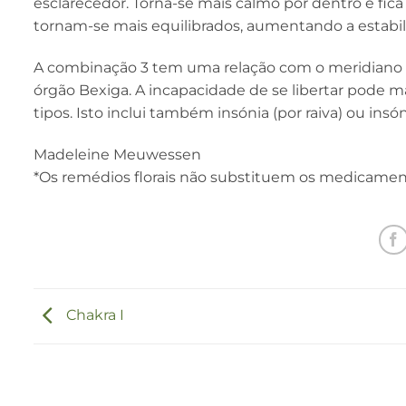
esclarecedor. Torna-se mais calmo por dentro e fica m
tornam-se mais equilibrados, aumentando a estabil
A combinação 3 tem uma relação com o meridiano 
órgão Bexiga. A incapacidade de se libertar pode 
tipos. Isto inclui também insónia (por raiva) ou insón
Madeleine Meuwessen
*Os remédios florais não substituem os medicamen
Chakra I