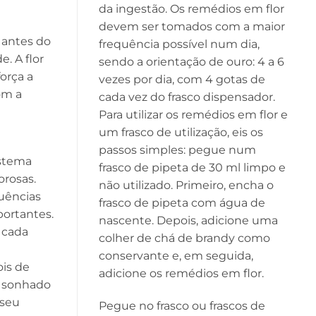
da ingestão. Os remédios em flor
devem ser tomados com a maior
 antes do
frequência possível num dia,
. A flor
sendo a orientação de ouro: 4 a 6
orça a
vezes por dia, com 4 gotas de
om a
cada vez do frasco dispensador.
Para utilizar os remédios em flor e
um frasco de utilização, eis os
passos simples: pegue num
istema
frasco de pipeta de 30 ml limpo e
rosas.
não utilizado. Primeiro, encha o
uências
frasco de pipeta com água de
ortantes.
nascente. Depois, adicione uma
a cada
colher de chá de brandy como
conservante e, em seguida,
ois de
adicione os remédios em flor.
a sonhado
 seu
Pegue no frasco ou frascos de