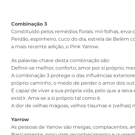
Combinação 3
Constituído pelos remédios florais: mil-folhas, erva-d
Perdão, espinheiro, cuco do dia, estrela de Belém 
a mais recente adição, o Pink Yarrow.
As palavras-chave desta combinação são:
Definir-se melhor; conforto; amor por si próprio; me
A combinação 3 protege-o das influências exteriore
próprio caminho, o medo de perder o amor dos out
É capaz de viver a sua própria vida, pelo que a raiva
existir. Ama-se a si próprio tal como é.
A dor de velhas mágoas, velhos traumas e (velhas
Yarrow
As pessoas de Yarrow são meigas, complacentes, amáv
Basicamente, procuram reconhecimento e querem se