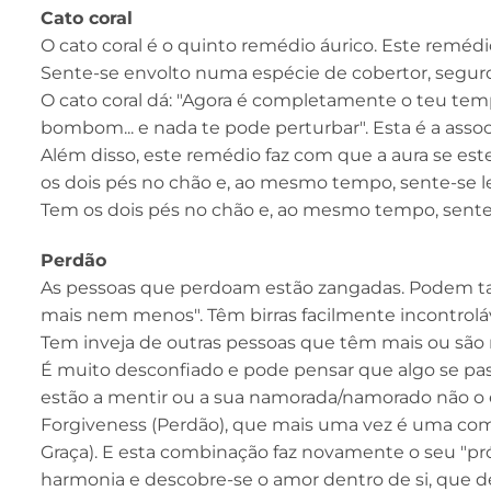
Cato coral
O cato coral é o quinto remédio áurico. Este remé
Sente-se envolto numa espécie de cobertor, seguro,
O cato coral dá: "Agora é completamente o teu te
bombom... e nada te pode perturbar". Esta é a asso
Além disso, este remédio faz com que a aura se e
os dois pés no chão e, ao mesmo tempo, sente-se le
Tem os dois pés no chão e, ao mesmo tempo, sente-
Perdão
As pessoas que perdoam estão zangadas. Podem tamb
mais nem menos". Têm birras facilmente incontroláv
Tem inveja de outras pessoas que têm mais ou são 
É muito desconfiado e pode pensar que algo se passa 
estão a mentir ou a sua namorada/namorado não o est
Forgiveness (Perdão), que mais uma vez é uma comb
Graça). E esta combinação faz novamente o seu "próp
harmonia e descobre-se o amor dentro de si, que de