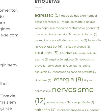
ETIQUETAS
momento".
agressão
(5)
do.
medo de que algo horrível
 um
possa acontecer
(3)
medo da morte e do que
gidos.
vem depois
(3)
medo de fantasmas e ghouls
(3)
ca-se com
medo do desconhecido
(3)
medo do futuro
(3)
proteção contra influências externas
(3)
indecisão
depressão
(4)
(3)
tristeza profunda
(3)
tonturas
(5)
solidão
(4)
ansiedade de
exame
(3)
respiração agitada
(3)
nervosismo
rgir "sem
grave
(3)
comichão
(3)
Queixas no joelho
esquerdo
(3)
espasmos na zona da próstata
(3)
letargia
(8)
cicatrizes
(3)
tiques
ilhos
nervosismo
nervosos
(3)
(Erva da
(12)
e mais em
novo começo
(3)
nova profissão
(3)
jar-se
agitação
(4)
respiração superficial
(3)
pensão