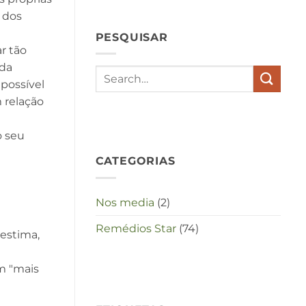
hypochondrie,
depressies
 dos
en
PESQUISAR
stress
met
r tão
elkaar
 da
te
mpossível
maken
in
 relação
deze
crisistijd?
o seu
CATEGORIAS
Nos media
(2)
Remédios Star
(74)
oestima,
am "mais