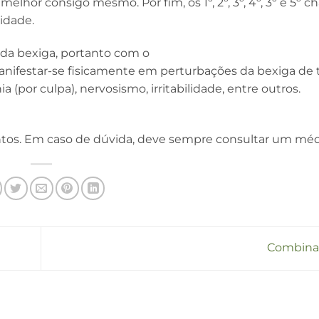
elhor consigo mesmo. Por fim, os 1º, 2º, 3º, 4º, 3º e 5º c
idade.
da bexiga, portanto com o
manifestar-se fisicamente em perturbações da bexiga de 
ia (por culpa), nervosismo, irritabilidade, entre outros.
tos. Em caso de dúvida, deve sempre consultar um méd
Combina