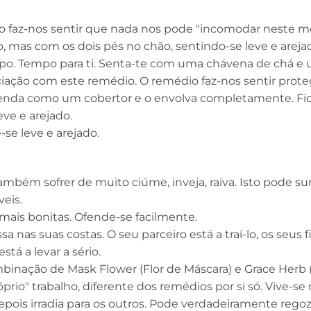
dio faz-nos sentir que nada nos pode "incomodar neste 
 mas com os dois pés no chão, sentindo-se leve e areja
mpo. Tempo para ti. Senta-te com uma chávena de chá e
ciação com este remédio. O remédio faz-nos sentir prote
stenda como um cobertor e o envolva completamente. Fi
ve e arejado.
se leve e arejado.
ém sofrer de muito ciúme, inveja, raiva. Isto pode su
eis.
mais bonitas. Ofende-se facilmente.
nas suas costas. O seu parceiro está a traí-lo, os seus f
á a levar a sério.
inação de Mask Flower (Flor de Máscara) e Grace Herb 
rio" trabalho, diferente dos remédios por si só. Vive-s
pois irradia para os outros. Pode verdadeiramente regozi