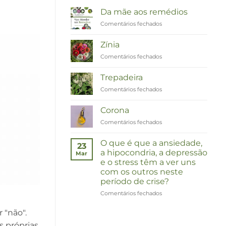
Da mãe aos remédios
Comentários fechados
em
Van
Moeder
Zínia
tot
Comentários fechados
em
Remedies
Zinnia
Trepadeira
Comentários fechados
em
Duizendknoop
Corona
Comentários fechados
em
Corona
O que é que a ansiedade,
23
a hipocondria, a depressão
Mar
e o stress têm a ver uns
com os outros neste
período de crise?
Comentários fechados
em
Wat
hebben
 "não".
angst,
 próprias