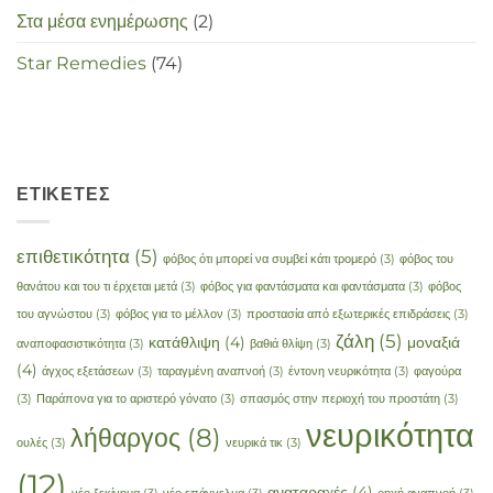
Στα μέσα ενημέρωσης
(2)
Star Remedies
(74)
ΕΤΙΚΈΤΕΣ
επιθετικότητα
(5)
φόβος ότι μπορεί να συμβεί κάτι τρομερό
(3)
φόβος του
θανάτου και του τι έρχεται μετά
(3)
φόβος για φαντάσματα και φαντάσματα
(3)
φόβος
του αγνώστου
(3)
φόβος για το μέλλον
(3)
προστασία από εξωτερικές επιδράσεις
(3)
ζάλη
(5)
κατάθλιψη
(4)
μοναξιά
αναποφασιστικότητα
(3)
βαθιά θλίψη
(3)
(4)
άγχος εξετάσεων
(3)
ταραγμένη αναπνοή
(3)
έντονη νευρικότητα
(3)
φαγούρα
(3)
Παράπονα για το αριστερό γόνατο
(3)
σπασμός στην περιοχή του προστάτη
(3)
νευρικότητα
λήθαργος
(8)
ουλές
(3)
νευρικά τικ
(3)
(12)
αναταραχές
(4)