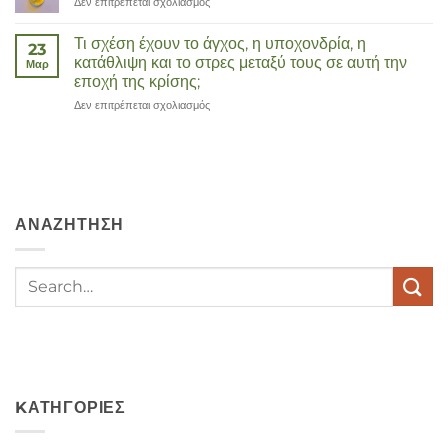
Δεν επιτρέπεται σχολιασμός
στο
Corona
Τι σχέση έχουν το άγχος, η υποχονδρία, η
23
κατάθλιψη και το στρες μεταξύ τους σε αυτή την
Μαρ
εποχή της κρίσης;
Δεν επιτρέπεται σχολιασμός
στο
Wat
hebben
angst,
hypochondrie,
depressies
en
ΑΝΑΖΉΤΗΣΗ
stress
met
elkaar
te
maken
in
deze
crisistijd?
KΑΤΗΓΟΡΊΕΣ