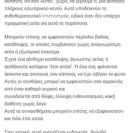
αίσθηση, ότι κάτι λείπει , χωρίς να ξέρουμε τι, μια αίσθηση
πλήρους εσωτερικού κενού. Αυτό υποδεικνύει το
ανθοθεραπευτικό Immortelle, ειδικά όταν δεν υπάρχει
πραγματική αιτία για αυτά τα παράπονα.
Μπορούν επίσης να εμφανιστούν περίοδοι βαθιάς
κατάθλιψης, οι οποίες συμβαίνουν χωρίς αναγνωρίσιμη
αιτία ή εξωτερικό έναυσμα.
Έχετε ένα αίσθημα κατάθλιψης άγνωστης αιτίας ή
αισθάνεστε κατήφεια "έτσι απλά". Ή όλα σας φαίνονται
άσκοπα και σκοτεινά, σαν κάποιος να έχει σβήσει τα φώτα.
Αυτές οι συνθήκες μπορεί να εμφανιστούν σαν κεραυνός
από έναν καθαρό ουρανό και
συνοδεύεται από θλίψη, έλλειψη ενθουσιασμού, κακή
διάθεση χωρίς λόγο
Αυτά τα συναισθήματα μπορούν επίσης να εξαφανιστούν
και πάλι έτσι απλά.
Στην ιατρική, αυτό ονομάζεται ενδογενής, δηλαδή