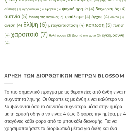
νέο ξεκίνημα
(3)
νέο επάγγελμα
(3)
ρηχή αναπνοή
(3)
ψυχική ηρεμία
(4)
διαχωρισμός
(4)
σύνταξη
(3)
αγοραφοβία
(3)
εφηβεία
(3)
αϋπνία
(5)
τραύλισμα
(4)
άγχος
(4)
ένταση στις σιαγόνες
(3)
δόντια
(3)
θλίψη
(6)
κόπωση
(5)
άνεση
(4)
μετεγκατάσταση
(4)
πλήξη
χαροποιό
(7)
(4)
εγκυμοσύνη
θολή όραση
(3)
βουητό στα αυτιά
(3)
(4)
ΧΡΉΣΗ ΤΩΝ ΔΙΟΡΘΩΤΙΚΏΝ ΜΈΤΡΩΝ BLOSSOM
Το πιο σημαντικό πράγμα με τις θεραπείες από άνθη είναι η
συχνότητα λήψης. Οι θεραπείες με άνθη είναι καλύτερο να
λαμβάνονται όσο το δυνατόν συχνότερα μέσα στην ημέρα
με τη χρυσή οδηγία να είναι: 4 έως 6 φορές την ημέρα, με 4
σταγόνες κάθε φορά από το μπουκάλι διανομής. Για να
χρησιμοποιήσετε τα διορθωτικά μέτρα για άνθη και ένα