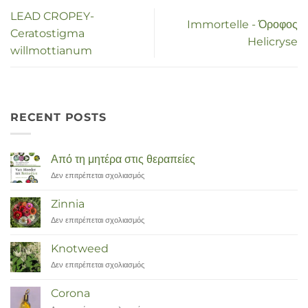
LEAD CROPEY-
Immortelle - Όροφος
Ceratostigma
Helicryse
willmottianum
RECENT POSTS
Από τη μητέρα στις θεραπείες
Δεν επιτρέπεται σχολιασμός
στο
Van
Moeder
Zinnia
tot
Δεν επιτρέπεται σχολιασμός
στο
Remedies
Zinnia
Knotweed
Δεν επιτρέπεται σχολιασμός
στο
Duizendknoop
Corona